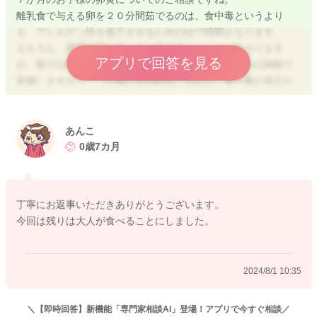
離乳食で与える卵を２０分間茹でるのは、食中毒というより
も、アレルゲン性を低下させるためのゆで時間となります。
もちろん、調理時間が長いほど食中毒のリスクは下がります
アプリで回答を見る
が、卵で心配になるサルモネラ菌は、７５℃１分以上の加熱で
死滅しますので、ご記載の加熱時間であれば、食中毒の視点か
らいうと問題ないと思います。
離乳食で与える卵は、アレルゲン性をなるべく低くして与える
あんこ
ことが大切です。２０分の固ゆでというのはその他のどの調理
0歳7カ月
法よりもアレルゲン性が低下するものなので、卵黄を試してい
く状況ではお勧めしている調理法です。 ２０分の固ゆでは、
沸騰してから２０分というのが正しい時間です。
丁寧にお返事いただきありがとうございます。
今回は残りは大人が食べることにしました。
アレルゲン性の視点からすると、卵がお湯につかっていなかっ
たことと、水の状態から２０分を計ったものということであれ
ば、しっかりと沸騰したお湯から２０分茹でたものよりは、少
2024/8/1 10:35
し心配になる食材ではあると思います。
たとえ大丈夫であっても、少しでも心配になる食材をお子様に
与えることは推奨していませんので、今回は大人が召し上がる
＼【即時回答】新機能「専門家相談AI」登場！アプリで今すぐ相談／