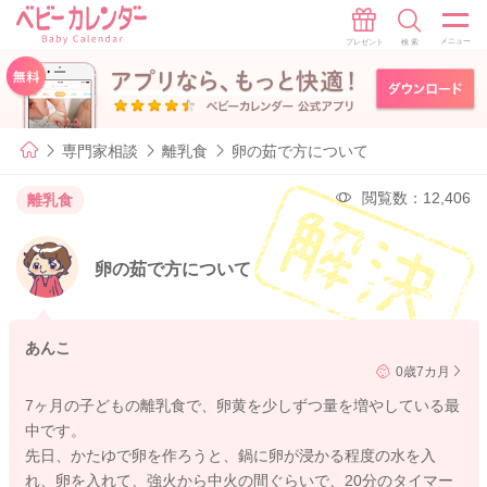
専門家相談
離乳食
卵の茹で方について
閲覧数：12,406
離乳食
卵の茹で方について
あんこ
0歳7カ月
7ヶ月の子どもの離乳食で、卵黄を少しずつ量を増やしている最
中です。
先日、かたゆで卵を作ろうと、鍋に卵が浸かる程度の水を入
れ、卵を入れて、強火から中火の間ぐらいで、20分のタイマー