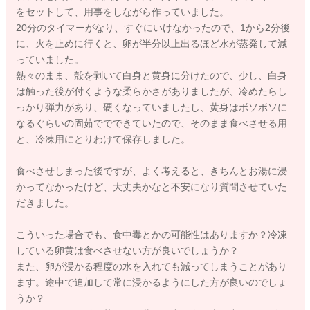
をセットして、用事をしながら作っていました。
20分のタイマーがなり、すぐにいけなかったので、1から2分後
に、火を止めに行くと、卵が半分以上出るほど水が蒸発して減
っていました。
熱々のまま、殻を剥いて白身と黄身に分けたので、少し、白身
は触った後が付くような柔らかさがありましたが、冷めたらし
っかり弾力があり、硬くなっていましたし、黄身はボソボソに
なるぐらいの固茹ででできていたので、そのまま食べさせる用
と、冷凍用にとりわけて保存しました。
食べさせしまった後ですが、よく考えると、きちんとお湯に浸
かってなかったけど、大丈夫かなと不安になり質問させていた
だきました。
こういった場合でも、食中毒とかの可能性はありますか？冷凍
している卵黄は食べさせない方が良いでしょうか？
また、卵が浸かる程度の水を入れても減ってしまうことがあり
ます。途中で追加して常に浸かるようにした方が良いのでしょ
うか？