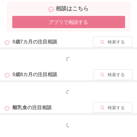
ようにされると安心かと思います。
相談はこちら
今後は、卵がすべてつかるようなお湯の量で茹でていただくと
安心です。途中で減ってしまう場合は、お湯をプラスして常に
アプリで相談する
つかるようにすると良いと思います。
中心部の水っぽいところですが、卵黄中心部には「ラテブラ」
0歳7カ月の
注目相談
検索する
と呼ばれる部分があります。ラテブラの直径は約６ｍｍあり、
凝固温度が７０～７５℃と、卵白や卵黄に比べて高く、たまご
もっと見る
の中心部に位置していることから熱も伝わりにくいため、ゆで
たまごを作る場合に一番固まりにくい部分となります。
しっかりと加熱されているものであればお子様に与えても問題
0歳8カ月の
注目相談
検索する
ないですが、気になったり、生っぽさが残る場合は、取り除い
てあげてください。
もっと見る
よろしくお願いいたします。
離乳食の
注目相談
検索する
もっと見る
2024/7/29 11:00