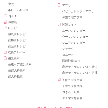
育児
アプリ
不妊・不妊治療
ベビーカレンダーアプリ
Ｑ＆Ａ
体重管理アプリ
体験談
関連サイト
レシピ
ムーンカレンダー
離乳食レシピ
ウーマンカレンダー
妊娠食レシピ
シニアカレンダー
妊活食レシピ
シッテク
成長アルバム
ヨムーノ
施設検索
医師監修.com
産後ケア施設検索
産後ケアサロン ひより青山
産婦人科検索
産後ケアサロン ひより芝浦
婦人科検索
子育て支援団体
子育て支援機構
おぎゃー献金
母子栄養懇話会