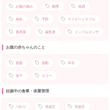
お腹の痛み
動悸
体調
病気
予防
マイナートラブル
風邪薬
歯医者
インフルエンザ
お腹の赤ちゃんのこと
胎盤
胎動
羊水
逆子
エコー
妊娠中の食事・体重管理
つわり
低血圧
高血圧