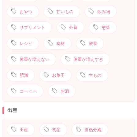
おやつ
甘いもの
飲み物
サプリメント
外食
惣菜
レシピ
食材
栄養
体重が増えない
体重が増えすぎ
肥満
お菓子
生もの
コーヒー
お酒
出産
出産
初産
自然分娩