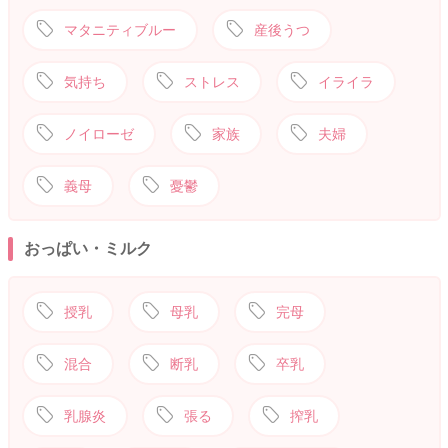
マタニティブルー
産後うつ
気持ち
ストレス
イライラ
ノイローゼ
家族
夫婦
義母
憂鬱
おっぱい・ミルク
授乳
母乳
完母
混合
断乳
卒乳
乳腺炎
張る
搾乳