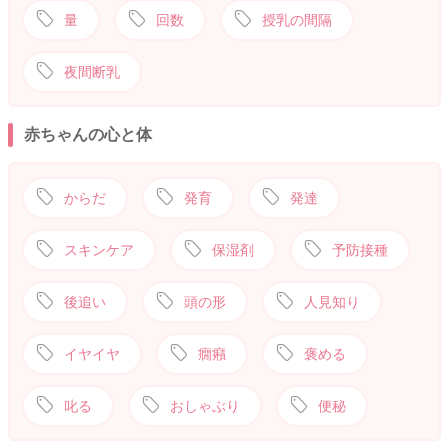
量
回数
授乳の間隔
夜間断乳
赤ちゃんの心と体
からだ
発育
発達
スキンケア
保湿剤
予防接種
後追い
頭の形
人見知り
イヤイヤ
癇癪
褒める
叱る
おしゃぶり
便秘