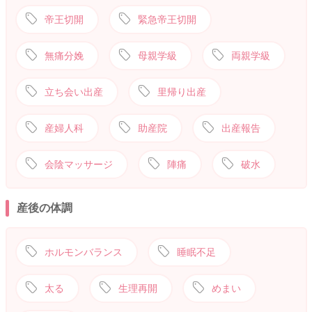
帝王切開
緊急帝王切開
無痛分娩
母親学級
両親学級
立ち会い出産
里帰り出産
産婦人科
助産院
出産報告
会陰マッサージ
陣痛
破水
産後の体調
ホルモンバランス
睡眠不足
太る
生理再開
めまい