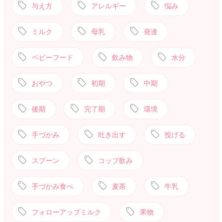
与え方
アレルギー
悩み
ミルク
母乳
発達
ベビーフード
飲み物
水分
おやつ
初期
中期
後期
完了期
環境
手づかみ
吐き出す
投げる
スプーン
コップ飲み
手づかみ食べ
麦茶
牛乳
フォローアップミルク
果物