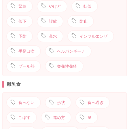
緊急
やけど
転落
落下
誤飲
防止
予防
鼻水
インフルエンザ
手足口病
ヘルパンギーナ
プール熱
突発性発疹
離乳食
食べない
形状
食べ過ぎ
こぼす
進め方
量