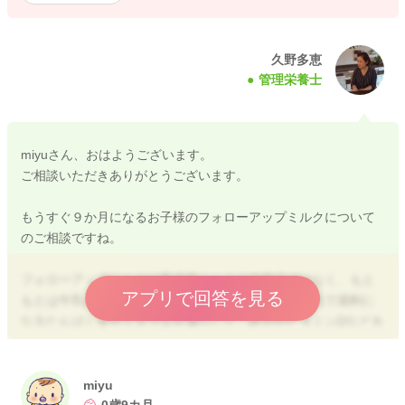
久野多恵
管理栄養士
miyuさん、おはようございます。
ご相談いただきありがとうございます。
もうすぐ９か月になるお子様のフォローアップミルクについて
のご相談ですね。
フォローアップミルクは育児用ミルクの代替品ではなく、もと
アプリで回答を見る
もとは牛乳の代替品として開発された商品です。牛乳で過剰に
なるたんぱく質やミネラルを減らして、鉄分やビタミンDなどを
強化したものです。
離乳時期にフォローアップミルクの積極的使用をお勧めるの
miyu
は、離乳食の進みが悪くて鉄分不足が強く疑われる場合のお子