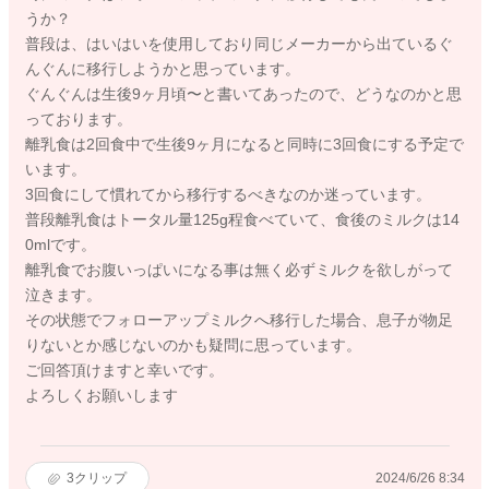
うか？
普段は、はいはいを使用しており同じメーカーから出ているぐ
んぐんに移行しようかと思っています。
ぐんぐんは生後9ヶ月頃〜と書いてあったので、どうなのかと思
っております。
離乳食は2回食中で生後9ヶ月になると同時に3回食にする予定で
います。
3回食にして慣れてから移行するべきなのか迷っています。
普段離乳食はトータル量125g程食べていて、食後のミルクは14
0mlです。
離乳食でお腹いっぱいになる事は無く必ずミルクを欲しがって
泣きます。
その状態でフォローアップミルクへ移行した場合、息子が物足
りないとか感じないのかも疑問に思っています。
ご回答頂けますと幸いです。
よろしくお願いします
3
クリップ
2024/6/26 8:34