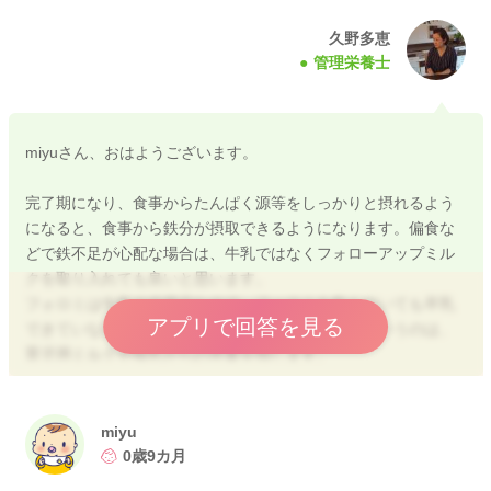
すので、卒乳後にフォロミを取り入れる方も多くいらっしゃい
ます。
久野多恵
管理栄養士
miyuさんのお子様の状況を拝見させていただくと、離乳食も食
べられていますし、今までミルクを飲んできているようなの
で、極端に鉄分不足ということは疑われないので、育児用ミル
miyuさん、おはようございます。
クの継続で問題ないかと思います。
よろしくお願いいたします。
完了期になり、食事からたんぱく源等をしっかりと摂れるよう
になると、食事から鉄分が摂取できるようになります。偏食な
どで鉄不足が心配な場合は、牛乳ではなくフォローアップミル
クを取り入れても良いと思います。
2024/6/29 6:36
フォロミは牛乳の代替品なので、フォロミを飲んでいても卒乳
アプリで回答を見る
できていないということにはならないです。卒乳というのは、
育児用ミルクや母乳からの卒業を指します。
フォロミを与えることで、育児用ミルクの卒業が遅くなるとい
うのはあまり聞かないですし、むしろ移行することで卒乳しや
すいということはあると思います。
miyu
0歳9カ月
フォロミは哺乳瓶ではなく牛乳と同じようにコップ等で与えま