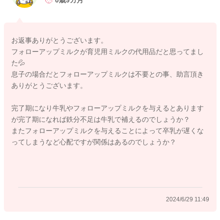
0歳9カ月
様などです。
離乳食を良く食べてくれて、育児用ミルクを飲んできたお子様
お返事ありがとうございます。
は過度な鉄分不足なるという事は考えにくいので、乳児向けに
フォローアップミルクが育児用ミルクの代用品だと思ってまし
開発されている育児用ミルクで継続されて良いと思います。
た💦
フォローアップミルクを使用してはいけないという事ではあり
息子の場合だとフォローアップミルクは不要との事、助言頂き
ませんが、１歳までの乳児期の発達は育児用ミルクと離乳食で
ありがとうございます。
賄うのが通常です。
完了期になり牛乳やフォローアップミルクを与えるとあります
フォロ―アップミルクの使用月齢が９カ月～となっているので
が完了期になれば鉄分不足は牛乳で補えるのでしょうか？
誤解を招き易く、フォローアップミルクの使用は必須ではあり
またフォローアップミルクを与えることによって卒乳が遅くな
ませんし、離乳食を良く食べてくれているお子様は育児用ミル
ってしまうなど心配ですが関係はあるのでしょうか？
クで継続されるかたが多いように思いますよ。
例えば、1歳を過ぎて離乳の完了を考える時には、育児用ミルク
をだんだんと減らしていき卒乳しますが、その代わりの栄養と
してフォローアップミルクもしくは牛乳をコップやストローな
2024/6/29 11:49
どで与えていきます。 フォローアップミルクは1歳～3歳児の
不足しがちな栄養を補給するためのものとしては推奨していま