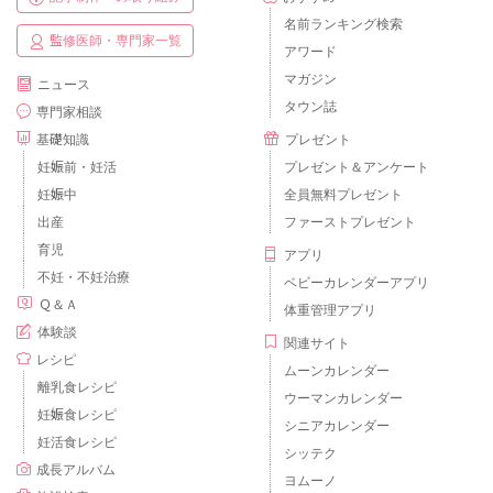
名前ランキング検索
監修医師・専門家一覧
アワード
マガジン
ニュース
タウン誌
専門家相談
基礎知識
プレゼント
妊娠前・妊活
プレゼント＆アンケート
妊娠中
全員無料プレゼント
出産
ファーストプレゼント
育児
アプリ
不妊・不妊治療
ベビーカレンダーアプリ
Ｑ＆Ａ
体重管理アプリ
体験談
関連サイト
レシピ
ムーンカレンダー
離乳食レシピ
ウーマンカレンダー
妊娠食レシピ
シニアカレンダー
妊活食レシピ
シッテク
成長アルバム
ヨムーノ