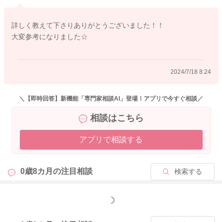
すし、1歳～3歳頃の不足しがちな栄養を強化したものなので、3
歳くらいまで与えるご家庭もあります。取り入れるかどうかは
詳しく教えて下さりありがとうございました！！
ご家庭次第ですが、牛乳とフォロミの併用も良いと思います
大変参考になりました☆
よ。たとえば、しっかりと飲ませるのは牛乳で、おやつや離乳
食作りに使用するのはフォロミ、などとする方もいますし、そ
の逆もあります。
2024/7/18 8:24
ご家庭のお考えで進めてあげてくださいね。
よろしくお願いいたします。
＼【即時回答】新機能「専門家相談AI」登場！アプリで今すぐ相談／
相談はこちら
アプリで相談する
2024/7/1 13:42
0歳8カ月の
注目相談
検索する
もっと見る