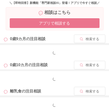
になってくると、だんだんと腸内の悪玉菌が増えてきて、腸内
＼【即時回答】新機能「専門家相談AI」登場！アプリで今すぐ相談／
環境が悪化してしまう事が便秘の原因になる事があります。
相談はこちら
善玉菌を増やす様に意識すると腸内環境が整いますので、ビフ
ィズス菌や乳酸菌や納豆菌などの善玉菌を意識して取り入れる
アプリで相談する
ようにしましょう。
ヨーグルトや納豆は効果的ですし、ヨーグルトも数種類のもの
を取り入れる事で、メーカーによって違いのある乳酸菌を色々
0歳9カ月の
注目相談
検索する
と取り込めます。味噌も発酵食品ですので、離乳食の風味づけ
や味噌汁とあげると良いですね。
もっと見る
よろしくお願い致します。
0歳10カ月の
注目相談
検索する
もっと見る
2024/6/27 23:04
離乳食の
注目相談
検索する
もっと見る