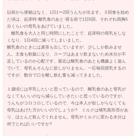
以前から便秘はなく、1日1〜2回うんちが出ます。３回食を始め
た頃は、起床時·離乳食のあと·寝る前で1日5回、それぞれ両胸5
分くらいの母乳をあげていました。
離乳食を大人と同じ時間にしたことで、起床時の母乳をしな
くなり、1日4回に減ってしまいました。
離乳食のときには麦茶も出していますが、少ししか飲みませ
ん。主食も軟飯になり、スープはあまり飲まないため水分が不
足しているのか心配です。最近は離乳食のあとも機嫌よく遊ん
でいて、母乳もそんなに欲しがりません。一応毎回授乳するの
ですが、数分で口を離し飲む量も減ってきました。
１歳頃には卒乳したいと思っているので、離乳食のあと母乳が
なくてもいいのなら減らしていきたいと思っているのですが、
うんちがコロコロしているので、今は本人が欲しがらなくても
母乳はあげた方がいいのでしょうか? ミルクは哺乳瓶拒否があ
り、ほとんど飲んでくれません。母乳やミルクに変わる水分は
何でとればいいですか?