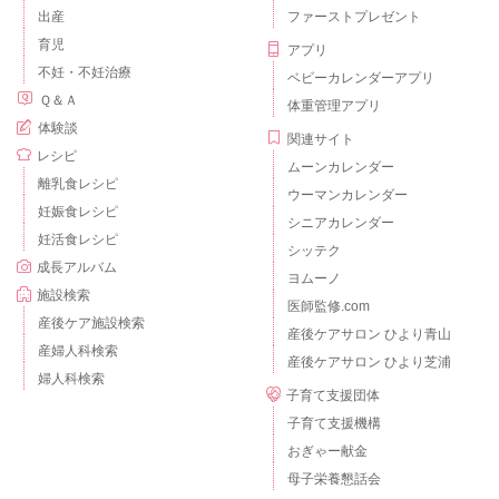
出産
ファーストプレゼント
育児
アプリ
不妊・不妊治療
ベビーカレンダーアプリ
Ｑ＆Ａ
体重管理アプリ
体験談
関連サイト
レシピ
ムーンカレンダー
離乳食レシピ
ウーマンカレンダー
妊娠食レシピ
シニアカレンダー
妊活食レシピ
シッテク
成長アルバム
ヨムーノ
施設検索
医師監修.com
産後ケア施設検索
産後ケアサロン ひより青山
産婦人科検索
産後ケアサロン ひより芝浦
婦人科検索
子育て支援団体
子育て支援機構
おぎゃー献金
母子栄養懇話会