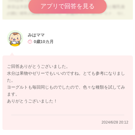
アプリで回答を見る
水分は大切ですが、無理強いも出来ないので、離乳食と離乳食
の間に授乳の時間を設けたり、お風呂上りにあげたりと、少し
増やせるタイミングがあると良いですね。
母乳は、離乳食後に欲しがらなくても、完全に卒乳をする１歳
くらいまではあげると安心です。
みはママ
水分補給は、果物やゼリーなどでも大丈夫です。ほにゅ瓶拒否
0歳10カ月
がある場合は、コップやストローでミルクをあげても良いで
す。
ご回答ありがとうございました。
その他便秘対策については下記を参考になさってください。
水分は果物やゼリーでもいいのですね。とても参考になりまし
食物繊維は不溶性と水溶性がありますが、いも類や野菜類など
た。
不溶性のものばかりとっても、かさが増して便が出ずらくなっ
ヨーグルトも毎回同じものでしたので、色々な種類を試してみ
てしまうという事がありますので、海藻類・豆類・果物類など
ます。
から水溶性の食物繊維を摂るように心掛けましょう。便も柔ら
ありがとうございました！
かくなります。
また、腸内環境を良くする為に発酵食品をとりいれましょう。
2024/6/28 20:12
離乳食が進み、腸に入る食材が色々と変化する事で、腸内細
菌のバランスも変わってきます。色々な食べ物を食べられる様