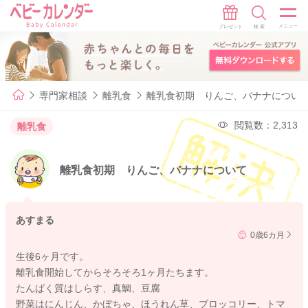
専門家相談
離乳食
離乳食初期 りんご、バナナについ
閲覧数：2,313
離乳食
離乳食初期 りんご、バナナについて
あすまる
0歳6カ月
生後6ヶ月です。
離乳食開始してからそろそろ1ヶ月たちます。
たんぱく質はしらす、真鯛、豆腐
野菜はにんじん、かぼちゃ、ほうれん草、ブロッコリー、トマ