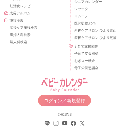
シニアカレンダー
妊活食レシピ
シッテク
成長アルバム
ヨムーノ
施設検索
医師監修.com
産後ケア施設検索
産後ケアサロン ひより青山
産婦人科検索
産後ケアサロン ひより芝浦
婦人科検索
子育て支援団体
子育て支援機構
おぎゃー献金
母子栄養懇話会
ログイン／新規登録
公式SNS