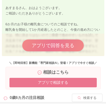
あすまるさん、おはようございます。
ご相談いただきありがとうございます。
6か月のお子様の離乳食についてのご相談ですね。
離乳食を開始して1か月経過したとのこと、今後の進め方につい
ては、特に決まりはないのでご家庭で進めやすいものを試して
大丈夫ですよ。りんごやバナナなどの果物でも良いですが、甘
アプリで回答を見る
みのあるものに慣れてしまうと、それ以外のものがすすずらく
なることもありますので、薄めたり、他の食材と混ぜるなどし
て、甘みを強く感じないように進めるのがお勧めです。
＼【即時回答】新機能「専門家相談AI」登場！アプリで今すぐ相談／
たんぱく質について、豆腐や白身魚に慣れたら卵黄に進めても
相談はこちら
良い時期となります。新しい食材として卵黄を進めても大丈夫
です。 ご家庭の進めやすいもので良いですが、新しい野菜、
アプリで相談する
果物、卵黄などを焦らず少しずつ進めてあげてくださいね。
新しい食材として野菜や果物を試す場合、たんぱく質は今まで
0歳6カ月の
注目相談
検索する
通り食べ慣れたものを毎日与えて良いです。ただ必ずなくては
いけないということではないので、親御さんの負担になり過ぎ