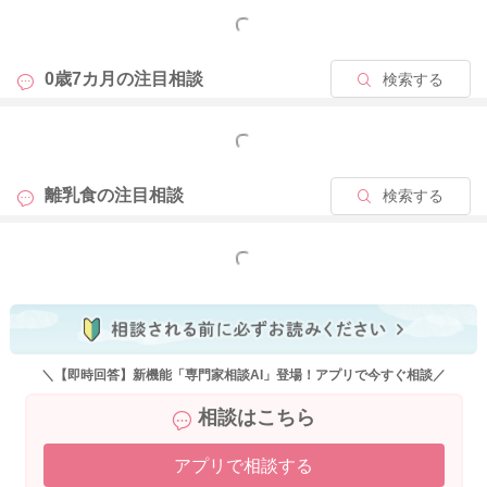
ないように、準備できる時はたんぱく質も与えるというスタン
もっと見る
スでも大丈夫ですよ。
0歳7カ月の
注目相談
検索する
よろしくお願いいたします。
もっと見る
2024/6/26 5:37
離乳食の
注目相談
検索する
もっと見る
＼【即時回答】新機能「専門家相談AI」登場！アプリで今すぐ相談／
相談はこちら
アプリで相談する