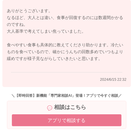
す。今までしっかりと食べてきてくれたお子様ですから、口腔
ありがとうございます。
発達が遅れているということもなさそうですし、栄養面で心配
なるほど、大人とは違い、食事が回復するのには数週間かかる
であれば、フォローアップミルクを飲ませてあげても良いで
のですね。
す。
大人基準で考えてしまい焦っていました。
口の中がまだ痛んだり、しみるということもあると思いますの
食べやすい食事も具体的に教えてくださり助かります。冷たい
で、熱い物よりも冷たいものが食べやすいのかなと思います。
ものを食べているので、確かにうんちの回数多めでいつもより
栄養をしっカリと考えるよりも食べやすいものを与えるように
緩めですが様子見ながらしていきたいと思います。
考えていただき、ゼリーやプリン、パン粥、フレンチトース
ト、果物等でも良いです。ポタージュスープを冷やしてあげる
ものも良いですね。その他、スムージーやミルク粥、ゼリー状
2024/6/15 22:32
に固めたパテなども良いと思います。はんぺんなども食べやす
そうです。冷やしても美味しいメニューであれば、冷たくして
あげても良いので、お腹の調子を見ながら進めてあげましょ
＼【即時回答】新機能「専門家相談AI」登場！アプリで今すぐ相談／
う。
相談はこちら
どうぞお大事になさってください。
アプリで相談する