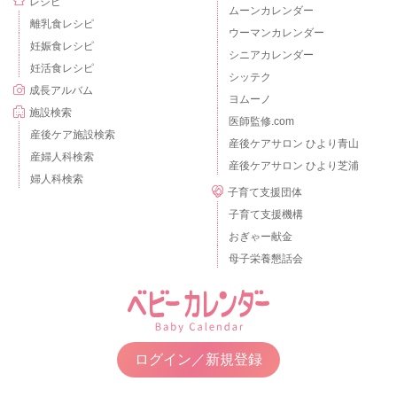
レシピ
ムーンカレンダー
離乳食レシピ
ウーマンカレンダー
妊娠食レシピ
シニアカレンダー
妊活食レシピ
シッテク
成長アルバム
ヨムーノ
施設検索
医師監修.com
産後ケア施設検索
産後ケアサロン ひより青山
産婦人科検索
産後ケアサロン ひより芝浦
婦人科検索
子育て支援団体
子育て支援機構
おぎゃー献金
母子栄養懇話会
ログイン／新規登録