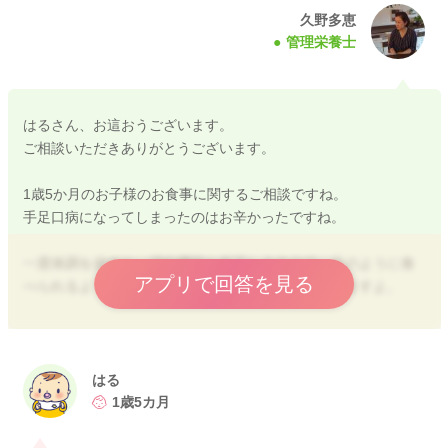
久野多恵
管理栄養士
はるさん、お這おうございます。
ご相談いただきありがとうございます。
1歳5か月のお子様のお食事に関するご相談ですね。
手足口病になってしまったのはお辛かったですね。
一度体調を崩すと、消化機能も低下しますので、元のように食
アプリで回答を見る
べられるよう回復するまで数週間かかることもありますよ。
今はまだ、消化機能の回復時期ですので、食事の量はお子様が
無理なく食べられる量で進めてあげて問題ないです。今までの
量や食べられたいものを食べられなくても大丈夫なので、焦ら
はる
ずにお子様の回復をまってあげつつも、食べられるものを食べ
1歳5カ月
させてあげましょう。体調不良後はすこし食事の進みや形状等
が後退することがありますが、これ自体に焦ることはないで