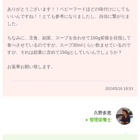
ありがとうございます！！ベビーフードほどの味付けにしても
お子様自身が好まない味や食感のものを与えつ続けることで、
いいんですね！！とても参考になりましたし、自信に繋がりま
離乳食自体に拒否感が出てきてしまうこともありますので、お
した。
子様が楽しく美味しく食べられる方法を模索して進めてあげて
くださいね。
ちなみに、主食、副菜、スープを合わせて150g前後を目指して
食べさせているのですが、スープ30mlくらい飲ませているので
大人の食事からの取り分けに関しては、味噌汁の具材をそのま
すが、それは総量に含めて150gとしていいんでしょうか？
ま使用しても良いですし、煮物などは味の濃い外側の部分だけ
を削ったり、お湯で洗って薄味にしてから与えるのなどの工夫
お返事お願い致します。
で薄味にできます。 お子様にあげるまえに大人が味見をし
て、薄味になっているか確認してから上げてくださいね。
よろしくお願いいたします。
2024/5/16 19:53
2024/5/16 12:11
久野多恵
管理栄養士