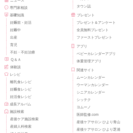
ニュース
タウン誌
専門家相談
基礎知識
プレゼント
妊娠前・妊活
プレゼント＆アンケート
妊娠中
全員無料プレゼント
出産
ファーストプレゼント
育児
アプリ
不妊・不妊治療
ベビーカレンダーアプリ
Ｑ＆Ａ
体重管理アプリ
体験談
関連サイト
レシピ
ムーンカレンダー
離乳食レシピ
ウーマンカレンダー
妊娠食レシピ
シニアカレンダー
妊活食レシピ
シッテク
成長アルバム
ヨムーノ
施設検索
医師監修.com
産後ケア施設検索
産後ケアサロン ひより青山
産婦人科検索
産後ケアサロン ひより芝浦