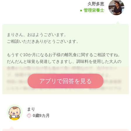
久野多恵
管理栄養士
まりさん、おはようございます。
ご相談いただきありがとうございます。
もうすぐ10か月になるお子様の離乳食に関するご相談ですね。
だんだんと味覚も発達してきますし、調味料を使用した大人の
食事からの取り分け等も進めて良い時期なので、出汁やスー
プ、味噌汁等の風味を活用してあげて良いと思いますよ。
アプリで回答を見る
特段に味が濃いということではないと思いますし、離乳食後期
になると味の違い等も分かってきますので、素材の味だけでは
味気ないものもあります。調味料を使用するのが悪いというこ
とではないですし、いろいろな味のレパートリーを知ること
で、食欲が出ることもあります。
まり
もちろん薄味にすることは大切ですが、ベビーフードくらいの
0歳9カ月
味付けを参考にして、現在のように食べてくれる方法で進めて
問題ないと思います。