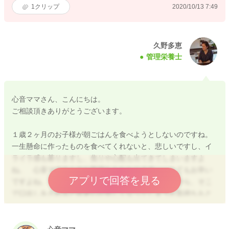
1
クリップ
2020/10/13 7:49
久野多恵
管理栄養士
心音ママさん、こんにちは。
ご相談頂きありがとうございます。
１歳２ヶ月のお子様が朝ごはんを食べようとしないのですね。
一生懸命に作ったものを食べてくれないと、悲しいですし、イ
ライラ感も募りますし、焦りや心配も出てきてしまいますよ
ね。 心音ママさんのお気持ちもわかります。 とてもお辛い
アプリで回答を見る
ですよね。 色々試行錯誤されても食べないのですから、そこ
で口出しをされると尚更心が苦しくなってしまうお気持ちもと
てもわかります。 私も食べない子の育児をしてきたので、同
じ状況を経験した事もありますので、尚更、心音ママさんのお
気持ちが痛いほど伝わってきます。