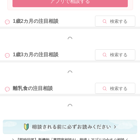
アプリで相談する
あげて良いと思います。
そして、食事でとれなかった栄養は、おやつの時間を設けて、
1歳2カ月の
注目相談
検索する
食事の一部となるものを与えて、１日の栄養バランスが整う様
に考えていけると良いですね。
もっと見る
幼児期のおやつは食事の一部となる補食が望ましいです。おに
ぎり、パン、ふかし芋、コーンフレーク、サンドイッチ、ホッ
トケーキ、果物、ヨーグルトなど、エネルギーやカルシウムや
1歳3カ月の
注目相談
検索する
ビタミンなどが補えるものを１日１回～２回を目安に与えてい
けると良いですね。ミルクもまだ与えて良い月齢なので、栄養
もっと見る
面で心配な場合は、ミルクも与えていきましょう。
離乳食の
注目相談
検索する
また、食事はお子様主導にすすめると良いですよ。
手づかみ食べに興味はありますか？
上記したように、食べさせられる事を極端に嫌う月齢ですの
もっと見る
で、手づかみ食べメニューを中心にして、お子様が自分で食べ
る順番や量などを考えて進めていけると良いです。
偏食外来のパンフレットに参考となる内容が書かれていますの
で、良かったらこちらもご覧くださいね。
＼【即時回答】新機能「専門家相談AI」登場！アプリで今すぐ相談／