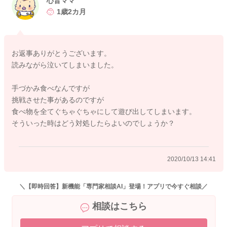
心音ママ
無理せず出来そうな事を一緒に考えていきましょうね。
1歳2カ月
この時期は自我が芽生えて自己主張が伸びる時期なので、その
影響が食事にも現れやすい時期です。
お返事ありがとうございます。
食べさせられる事を極端に嫌がり、好きなものしか食べない、
読みながら泣いてしまいました。
昨日食べていたものでも次の日は食べない、口から吐き出す、
食べ物を投げ飛ばすなど、この時期にはとても良くある事で、
手づかみ食べなんですが
偏食や食べムラのお悩みもこの時期にとても多いです。
挑戦させた事があるのですが
食べ物を全てぐちゃぐちゃにして遊び出してしまいます。
大切なのは、双方に摂って食事の時間が苦痛な時間とならない
そういった時はどう対処したらよいのでしょうか？
という事です。 朝ごはんを準備して食べないのであれば、時
間で切り上げてしまって良いと思いますよ。 お子様にとって
も今は食べたくないという意志が強いですし、お母さんは食べ
2020/10/13 14:41
て欲しいという意志が強いと、双方にとってお辛い時間を過ご
す事が多くなってしまいます。 お子様が食べたくない意志が
あるのであれば、それはそれで受け入れて、食事を下げて、好
＼【即時回答】新機能「専門家相談AI」登場！アプリで今すぐ相談／
きなものを後出しする事は控えましょう。
相談はこちら
食事の時間に食べないとお腹が空いてしまうという事を教えて