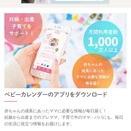
ト、チーズ、果物などです。おかずを食べてくれなくて心配と
いうことであれば、間食にたんぱく源となるものや果物等を進
めてみると良いと思います。 卵を使ったものや乳製品なども
良いですね。
おやつの取り入れ方について、また、小食の対応について私が
監修した記事がありますので、参考にして頂けたら幸いです。
【子どもが偏食になる原因を解説！栄養の不足分はおやつでカ
バー！】
https://baby-calendar.jp/smilenews/detail/14916
【小食について、年代別に見直しポイントやアドバイスを紹
介！】
https://baby-calendar.jp/smilenews/detail/14918
赤ちゃんの成長にあったママに必要な情報が毎日届く！
偏食や食べむらの対処の基本は、「決して無理強いしない」
妊娠から出産までのプレママ、子育て中のママ・パパにも、毎日
「スプーンで食べさせるよりも、手づかみ食べを進める」「空
の生活に役立つ情報をお届けします。
腹をつくるためにだらだら食べをせずに、２０～３０分以内に