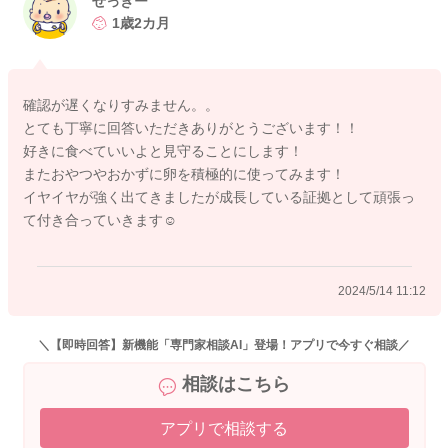
せっきー
たりという行動もこの時期には良く見られます。
1歳2カ月
これらの自我の芽生えはお子様の健やかな成長の証でもありま
すので、上手く付き合っていけると良いですね。
確認が遅くなりすみません。。
この時期は食べさせられる事を極端に嫌う時期でもありますの
とても丁寧に回答いただきありがとうございます！！
で、食事の役割分担を決めて、食事はお子様主導で進めると、
好きに食べていいよと見守ることにします！
双方にとってストレスフリーになります。
またおやつやおかずに卵を積極的に使ってみます！
食事のメニューを決めて、食事を作って、お子様の目の前に出
イヤイヤが強く出てきましたが成長している証拠として頑張っ
してあげる。ここまでが大人の役割です。
て付き合っていきます☺️
食べるのか食べないのか、何から食べるのか、どのように食べ
るのか、どれから食べるのか、これらを決めるのは子供の役割
です。
2024/5/14 11:12
手づかみ食べが出来るのであれば、凝視しない程度に見守って
あげましょう。 そして介助が必要な時は、「ママが手伝おう
か？」「食べられる？」などと声掛けして、サポートしてあげ
＼【即時回答】新機能「専門家相談AI」登場！アプリで今すぐ相談／
ると良いです。
相談はこちら
食事を綺麗に食べられなくても大丈夫です。 手づかみで握り
アプリで相談する
つぶしたり、投げ飛ばしたりという経験も貴重な食体験です