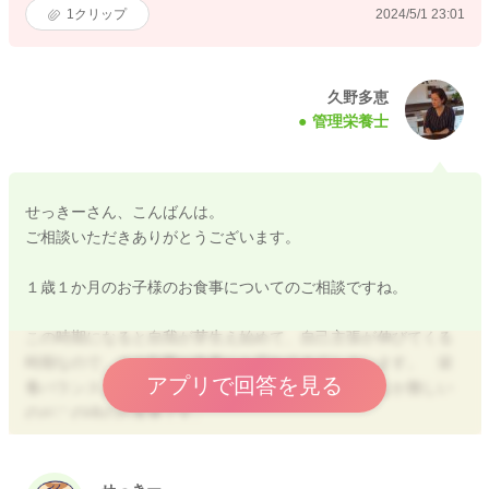
1
クリップ
2024/5/1 23:01
久野多恵
管理栄養士
せっきーさん、こんばんは。
ご相談いただきありがとうございます。
１歳１か月のお子様のお食事についてのご相談ですね。
この時期になると自我が芽生え始めて、自己主張が伸びてくる
時期なので、その影響が食事にも現れてきてしまいます。 栄
アプリで回答を見る
養バランスよく食べて欲しいと思っていても、なかなか難しい
のがこの頃のお食事です。
今まで食べていたものをある日から突然食べなくなったり、特
定のものばかり欲しがったり、遊びに夢中で椅子に座らなかっ