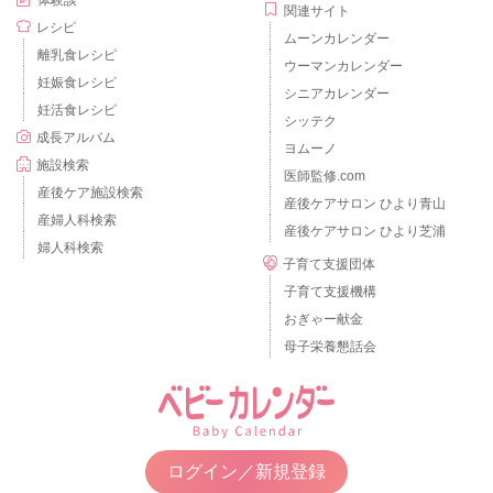
体験談
関連サイト
レシピ
ムーンカレンダー
離乳食レシピ
ウーマンカレンダー
妊娠食レシピ
シニアカレンダー
妊活食レシピ
シッテク
成長アルバム
ヨムーノ
施設検索
医師監修.com
産後ケア施設検索
産後ケアサロン ひより青山
産婦人科検索
産後ケアサロン ひより芝浦
婦人科検索
子育て支援団体
子育て支援機構
おぎゃー献金
母子栄養懇話会
ログイン／新規登録