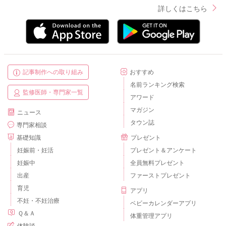
終える」「気が散らないように食事環境を整える」「して欲し
詳しくはこちら
いことをし始めたら褒め、して欲しくないことは注目しない」
です。
色々記載しましたが、何かヒントになりそうなことがあれば幸
いです。
無理なく取り組めそうなところから少しずつ進めてみましょ
記事制作への取り組み
おすすめ
う。
名前ランキング検索
監修医師・専門家一覧
アワード
マガジン
ニュース
タウン誌
2024/5/4 11:10
専門家相談
基礎知識
プレゼント
妊娠前・妊活
プレゼント＆アンケート
妊娠中
全員無料プレゼント
出産
ファーストプレゼント
育児
アプリ
不妊・不妊治療
ベビーカレンダーアプリ
Ｑ＆Ａ
体重管理アプリ