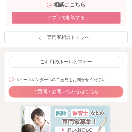
相談はこちら
野菜スープに入れる野菜も可愛い形にくり抜いたり、一緒にフ
リフリおにぎりを作ったり、パンにヨーグルトなどを塗ってく
アプリで相談する
るくるサンドイッチを作ったり、お子様ができそうな事を一緒
にやってみるというのもポイントとなります。
お人形に食べさせる真似をしたり、お母さんとお子さんで食べ
専門家相談トップへ
させ合いっこをするのも良いですね。
お子様の興味があるものは何かな？と考えつつ、何かテンショ
ンが上がる要素をとりいれながら進めていけると良いですね。
ご利用のルールとマナー
大人の食事からの取り分けをして同じものを食べられる喜びを
伝えてあげるものお勧めです。煮物や汁物、鍋物、蒸し料理な
ベビーカレンダーへのご意見をお聞かせください
ど、大人のメニューを考える時に、子供に取り分けできるもの
は何かな？と考えて進めていけると良いですね。
ご質問・お問い合わせはこちら
この時期は間食の時間もお食事の一部をなるものを与えるのが
望ましいので、食事を切り上げて摂りきれなかった栄養を間食
の時間に補食として与える様に考えていけると良いですね。
間食として望ましいものは、おにぎり、ホットケーキ、蒸しパ
ン、スティックパン、コーンフレーク、ふかし芋、ヨーグル