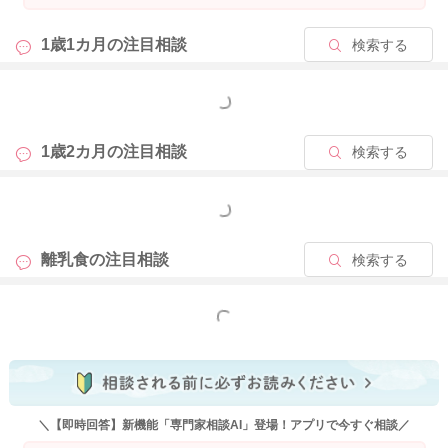
し、次はどのくらいの力加減で握ったらつぶれないかな？とい
う事を自分自身で体験して学んでいきます。 汚しながら、潰
1歳1カ月の
注目相談
検索する
しながら、投げ飛ばしたりしながら食材の特性を学んでいる学
習の時期だと考えると、少し楽になるかと思います。
もっと見る
親と子供の役割分担を決めて、ストレスが無いように進めてみ
て下さいね。
1歳2カ月の
注目相談
検索する
偏食外来のパンフレットに参考になる内容がかかれていますの
で、ご覧いただければと思います。
もっと見る
「神奈川県立こども医療センター偏食外来パンフレット」
離乳食の
注目相談
検索する
https://kanagawa-syounihokenkyoukai.jp/pamphlet/
また、食事の際に何か楽しい要素を取り入れて頂くと、だんだ
もっと見る
んと食事にも興味が出てくるのかなと思います。 好きなパン
をクッキー型で一緒にくり抜いて、そこにツナやチーズや卵な
どを挟んで、一緒におままごと感覚で調理過程を手伝ってもら
うという方法もお勧めです。 そのような楽しい経験の積み重
ねが、その他の食材も食べてみようかな？と思えるきかっけ作
＼【即時回答】新機能「専門家相談AI」登場！アプリで今すぐ相談／
りにもなりますよ。