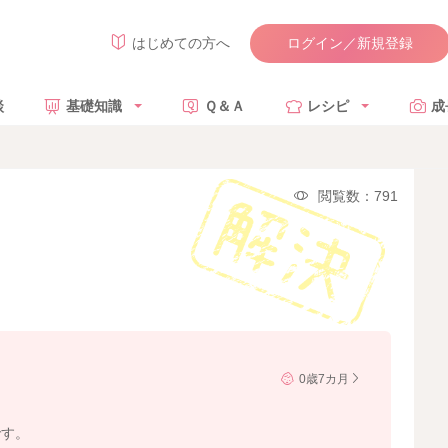
ログイン／新規登録
はじめての方へ
談
基礎知識
Ｑ＆Ａ
レシピ
成
閲覧数：791
0歳7カ月
です。