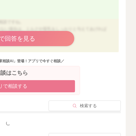
相談ですね。
れない場合は、ミルクや母乳をしっかりと与えてあげれば
れば、その対応でも良いです。
で回答を見る
もないので、ご家庭の判断となりますが、3回食になっ
先でも与えて3回食のリズムをしっかりと作ってあげられ
家相談AI」登場！アプリで今すぐ相談／
はありません。一応の目安として、3回食になった頃には
相談はこちら
回食で進めるようにすると考えておいて良いと思います
リで相談する
検索する
っと見る
2024/4/13 23:54