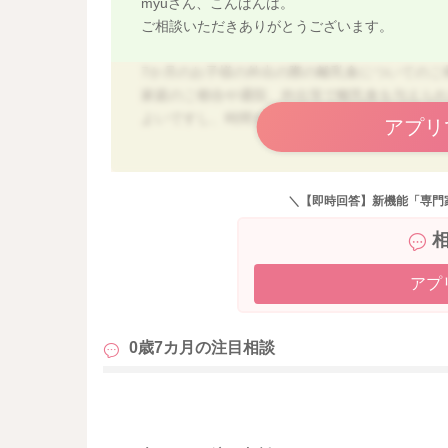
myuさん、こんばんは。
ご相談いただきありがとうございます。
7か月のお子様の外出の際の離乳食についてのご
家庭のご都合や通院、外出等で離乳食を与えら
よいですし、時間をずらしてあげられるのであ
アプリ
外出先でいつから食べさせた方が良いという目安
て、食事から摂取する栄養が増えた頃には、外出
＼【即時回答】新機能「専門
ると安心かなとは思います。
ただ、これも難しい場合もありますので、必須で
食事からの栄養も増える時期なので、なるべく3
よ。
アプ
ご参考までによろしくお願いいたします。
0歳7カ月の
注目相談
も