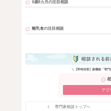
0歳8カ月の
注目相談
も
離乳食の
注目相談
も
＼【即時回答】新機能「専門
アプ
専門家相談トップへ