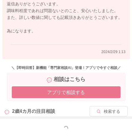
返信ありがとうございます。
胎児性アルコール症候群は、1 日に純アルコール（エタノール
調味料程度であれば問題ないとのこと、安心いたしました。
換算）60ml 以上の摂取で高頻度の発症が認められています。純
また、詳しい数値に関しても記載頂きありがとうございます。
アルコール60ml は約50g に相当し、ビールでは中瓶約2.5 本（1
250ml）、清酒では約2 合（400ml）、ウイスキーではダブル約
為になります。
2.5 杯（150ml）、ワインではグラス約4 杯（500ml）に相当し
ます。
2024/2/29 1:13
今回は、アルコールを多量に摂取したわけではありませんので
大丈夫です。
よろしくお願いいたします。
＼【即時回答】新機能「専門家相談AI」登場！アプリで今すぐ相談／
相談はこちら
アプリで相談する
2024/2/28 23:28
2歳4カ月の
注目相談
検索する
もっと見る