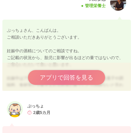
管理栄養士
ぷっちょさん、こんばんは。
ご相談いただきありがとうございます。
妊娠中の酒精についてのご相談ですね。
ご記載の状況から、胎児に影響が出るほどの量ではないので、
ご安心いただいて良いと思います。
アプリで回答を見る
妊娠中はアルコールを控えなければなりませんが、お菓子や調
味料、食材等に少量含まれる程度の量でしたら問題ないと言わ
れますよ。
胎児性アルコール症候群は、日常的に多量にアルコールを飲酒
ぷっちょ
する母親のお子様に認められる症状となります。
2歳5カ月
妊娠期にアルコールを常用すると、知能障害、発育障害を伴う
胎児性アルコール症候群の子どもが生まれる可能性が高まると
言われます。