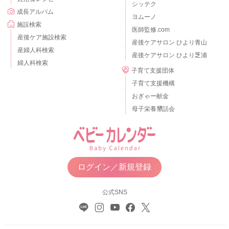
シッテク
成長アルバム
ヨムーノ
施設検索
医師監修.com
産後ケア施設検索
産後ケアサロン ひより青山
産婦人科検索
産後ケアサロン ひより芝浦
婦人科検索
子育て支援団体
子育て支援機構
おぎゃー献金
母子栄養懇話会
ログイン／新規登録
公式SNS