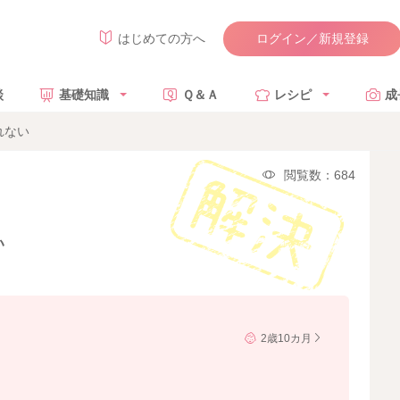
ログイン／新規登録
はじめての方へ
談
基礎知識
Ｑ＆Ａ
レシピ
成
れない
閲覧数：684
い
2歳10カ月