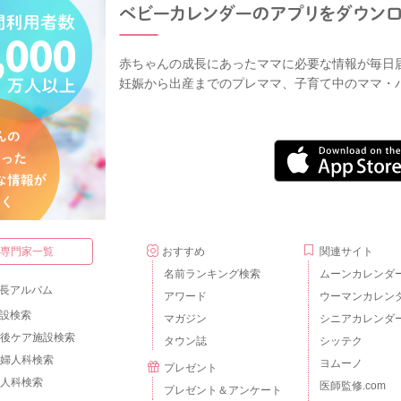
赤ちゃんの成長にあったママに必要な情報が毎日
妊娠から出産までのプレママ、子育て中のママ・
・専門家一覧
おすすめ
関連サイト
名前ランキング検索
ムーンカレンダ
長アルバム
アワード
ウーマンカレン
設検索
マガジン
シニアカレンダ
後ケア施設検索
タウン誌
シッテク
婦人科検索
ヨムーノ
プレゼント
人科検索
医師監修.com
プレゼント＆アンケート