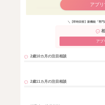
アプリ
＼【即時回答】新機能「専門
アプ
2歳10カ月の
注目相談
も
2歳11カ月の
注目相談
も