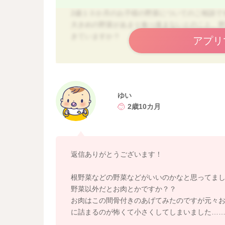
2歳１０か月のお子様の野菜についてのご相談で
大きめの野菜があまり食べ進まないとのこと、
きていますか？
アプリ
野菜で咀嚼力をつけてあげるためには、大きめ
付きますので、野菜以外のものをよく噛んで食
野菜は小さめにしつつも、わからないくらいの
ゆい
汁等に入れ込んでみてはいかがでしょうか？
2歳10カ月
まだすべてのものを好き嫌いなく食べられなく
って、だんだんと慣れてくれれば大丈夫ですよ
ピーマンなどはあげたら苦味がなくなり食べや
込んだり、ポタージュスープに一緒に入れてし
返信ありがとうございます！
食べないからとあきらめてしまうとなかなか克
根野菜などの野菜などがいいのかなと思ってま
え品を変えで焦らず進めていけると良いですね
野菜以外だとお肉とかですか？？
お肉はこの間骨付きのあげてみたのですが元々
よろしくお願いいたします。
に詰まるのが怖くて小さくしてしまいました…