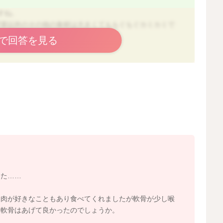
すね。
野菜以外のその他の食材は大きくてももぐもぐカミカミで
で回答を見る
のものを食べて欲しいですが、野菜以外でも咀嚼力は身に
べている様子があれば問題ないですよ。
変化で少しずつ大きくしたり、緑系のものはカレーや味噌
ても仕方ないので、少しずつの経験と前向きな励ましによ
。
すくなりますし、ブロッコリーなどもポテトサラダに入れ
まっても良いです。
服する機会も逃してしまうので、長期戦と捉えて、手を変
した……
。
お肉が好きなこともあり食べてくれましたが軟骨が少し喉
…軟骨はあげて良かったのでしょうか。