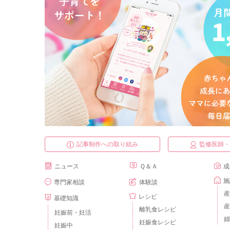
記事制作への取り組み
監修医師
ニュース
Ｑ＆Ａ
成
施
専門家相談
体験談
産
レシピ
基礎知識
産
離乳食レシピ
妊娠前・妊活
婦
妊娠食レシピ
妊娠中