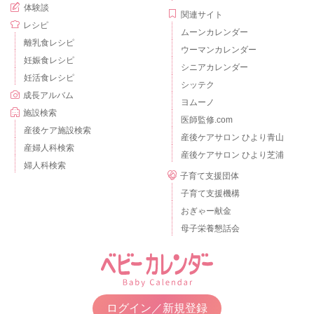
体験談
関連サイト
レシピ
ムーンカレンダー
離乳食レシピ
ウーマンカレンダー
妊娠食レシピ
シニアカレンダー
妊活食レシピ
シッテク
成長アルバム
ヨムーノ
施設検索
医師監修.com
産後ケア施設検索
産後ケアサロン ひより青山
産婦人科検索
産後ケアサロン ひより芝浦
婦人科検索
子育て支援団体
子育て支援機構
おぎゃー献金
母子栄養懇話会
ログイン／新規登録