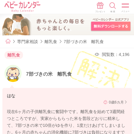
専門家相談
離乳食
7部づきの米 離乳食
閲覧数：4,196
離乳食
7部づきの米 離乳食
はな
0歳6カ月
現在6ヶ月の子供離乳食に奮闘中です。離乳食を始めて3週間経
つところですが、実家からもらった米を普段どおりに精米し
て、7部づきの米で10倍がゆを作り、1度だけあげてしまいまし
た。6ヶ月の赤ちゃんの消化機能に7部づきは負担になりますで