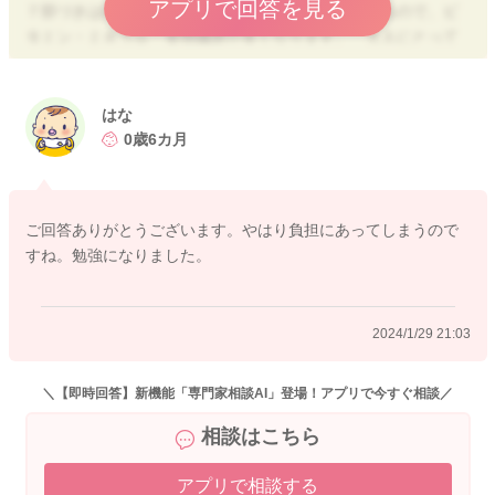
アプリで回答を見る
７部づきは白米に近いですが、胚芽や胚乳が多少残るので、ビ
タミン・ミネラル・食物繊維が多くなります。 大人にとって
は栄養価が高いので、良い物であっても、赤ちゃんにとっては
負担になることがあるので、なるべく１０部づき米を使用して
あげるとより安心かと思いますよ。
はな
0歳6カ月
絶対にダメということではないですが、お腹を下す原因になる
こともありますので、慣れるまでは、負担が少ないものを与え
ていきたいですね。
ご回答ありがとうございます。やはり負担にあってしまうので
すね。勉強になりました。
2024/1/26 0:00
2024/1/29 21:03
＼【即時回答】新機能「専門家相談AI」登場！アプリで今すぐ相談／
相談はこちら
アプリで相談する