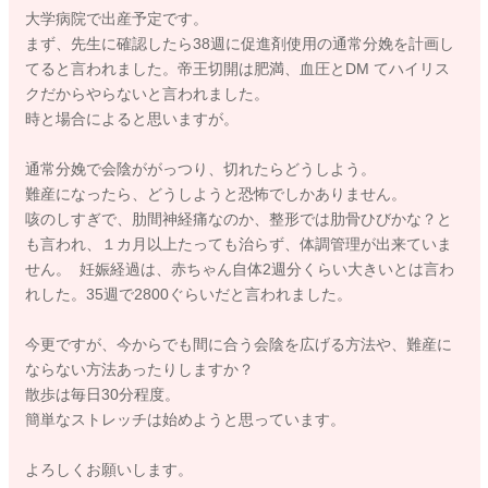
大学病院で出産予定です。
まず、先生に確認したら38週に促進剤使用の通常分娩を計画し
てると言われました。帝王切開は肥満、血圧とDM てハイリス
クだからやらないと言われました。
時と場合によると思いますが。
通常分娩で会陰ががっつり、切れたらどうしよう。
難産になったら、どうしようと恐怖でしかありません。
咳のしすぎで、肋間神経痛なのか、整形では肋骨ひびかな？と
も言われ、１カ月以上たっても治らず、体調管理が出来ていま
せん。 妊娠経過は、赤ちゃん自体2週分くらい大きいとは言わ
れした。35週で2800ぐらいだと言われました。
今更ですが、今からでも間に合う会陰を広げる方法や、難産に
ならない方法あったりしますか？
散歩は毎日30分程度。
簡単なストレッチは始めようと思っています。
よろしくお願いします。