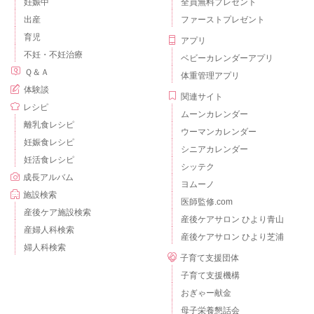
妊娠中
全員無料プレゼント
出産
ファーストプレゼント
育児
アプリ
不妊・不妊治療
ベビーカレンダーアプリ
Ｑ＆Ａ
体重管理アプリ
体験談
関連サイト
レシピ
ムーンカレンダー
離乳食レシピ
ウーマンカレンダー
妊娠食レシピ
シニアカレンダー
妊活食レシピ
シッテク
成長アルバム
ヨムーノ
施設検索
医師監修.com
産後ケア施設検索
産後ケアサロン ひより青山
産婦人科検索
産後ケアサロン ひより芝浦
婦人科検索
子育て支援団体
子育て支援機構
おぎゃー献金
母子栄養懇話会