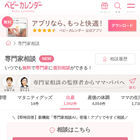
専門家相談
専門家相談
相談履歴
NEW
いつでも
無料
で
専門家
に
個別相談
ができる！
管理
マタニティグッズ
出産
産後の体調
ママの生
14件
1,092件
4,054件
1,7
＼【即時回答】新機能「専門家相談AI」登場！アプリで今すぐ相談／
相談はこちら