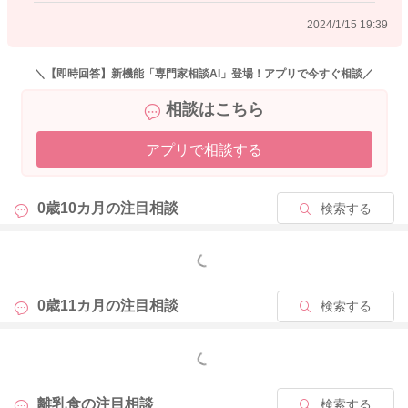
ミルクの必要量はお子様によって変わりますので、一概には言
2024/1/15 19:39
えないですが、身長と体重が成長曲線のカーブに沿って伸びて
いくように調整してあげてくださいね。
＼【即時回答】新機能「専門家相談AI」登場！アプリで今すぐ相談／
また、フレンチトースト以外の食パンのアレンジについて、こ
相談はこちら
の時期の食パンレシピを添付しますので、良かったら参考にな
さってください。
アプリで相談する
【9～11カ月ごろ(離乳食後期)の食パンのレシピ・作り方】
https://baby-calendar.jp/baby-food-recipe/category-13/page2?q
0歳10カ月の
注目相談
検索する
=%E9%A3%9F%E3%83%91%E3%83%B3&ct=#search
もっと見る
2024/1/12 8:42
0歳11カ月の
注目相談
検索する
もっと見る
離乳食の
注目相談
検索する