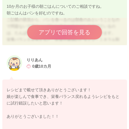
10か月のお子様の朝ごはんについてのご相談ですね。
朝ごはんはパンを好むのですね。
ご記載の状況から、パンを食べるのは朝食のみということなの
で問題ないですよ。 フレンチトーストにしてあげているの
アプリで回答を見る
は、たんぱく源も摂れるのでとても良いことだと思います。
栄養バランスを考えると、野菜や果物のビタミン・ミネラル類
があると良いですが、3食しっかりとすべてのバランスを整える
のも難しいと思いますので、朝食で足りない栄養素はその他の2
食で補うように考えれば大丈夫です。 まだ離乳期ですし、今
りりあん
の好みがずっと続くわけではないので、今はお子様が楽しく雰
0歳10カ月
囲気良く食べらえる事を優先してあげて大丈夫です。
離乳食後に飲めるのであれば、朝食後にミルクを飲ませてあげ
レシピまで載せて頂きありがとうございます！
ると離乳食で足りない栄養を補うという働きをします。10か月
娘が楽しんで食事でき、栄養バランス戻れるようレシピをもと
ですので、1日のトータル量的には離乳食後にも飲ませてあげて
に試行錯誤したいと思います！
良い時期ですし、500～700ml/日程度が1日のミルクの目安量と
いうこともありますので、栄養面で心配であれば、離乳食後の
ありがとうございました！！
ミルクを与えても良いのかなと思います。