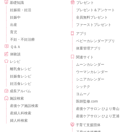
基礎知識
プレゼント
妊娠前・妊活
プレゼント＆アンケート
妊娠中
全員無料プレゼント
出産
ファーストプレゼント
育児
アプリ
不妊・不妊治療
ベビーカレンダーアプリ
Ｑ＆Ａ
体重管理アプリ
体験談
関連サイト
レシピ
ムーンカレンダー
離乳食レシピ
ウーマンカレンダー
妊娠食レシピ
シニアカレンダー
妊活食レシピ
シッテク
成長アルバム
ヨムーノ
施設検索
医師監修.com
産後ケア施設検索
産後ケアサロン ひより青山
産婦人科検索
産後ケアサロン ひより芝浦
婦人科検索
子育て支援団体