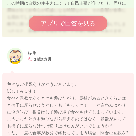
この時期は自我の芽生えによって自己主張が伸びたり、周りに
興味が出て好奇心が旺盛になる時期なので、その影響が食事に
も現れてしまうことが多いです。
アプリで回答を見る
椅子に座って食べなかったり、食べ物を投げたり、遊んでしま
ったりと、親御さんを悩ませることが多い時期でもあります。
食事に意識が向いていなかったり、歩きながら、動きながらの
食事は、しっかりと咀嚼する意識もないので、誤嚥・窒息のリ
はる
スクが高まると言われています。
1歳3カ月
少しでも食べて欲しいという親御さんのお気持ちはわかります
が、食事の時間が長すぎても、それに費やすエネルギーの方が
勝ってしまって、身にならない悪循環になるということも考え
色々なご提案ありがとうございます。
れますので、食べなかった場合は、切り上げて、次のおやつ等
試してみます！
で足りない栄養やエネルギーを補うように考えていけると良い
食べる意欲があるときも遊びたがり、意欲があるときくらいは
ですね。
と椅子に座らせようとしても「もってきて！」と言わんばかり
に泣き叫び、根負けして遊び場で食べさせてしまっています。
食に興味がない場合は、遊びに夢中になってしまったりします
こういったときも遊びながら与えるのではなく、意欲があって
が、食事の場に何かお子様の興味がありそうなものを取り入れ
も椅子に座らなければ切り上げた方がいいでしょうか？
たり、楽しい雰囲気を作って進めることで、少し食事に目を向
また、一度の食事が数分で終わってしまう場合、間食の回数を3
けてくれることもあります。