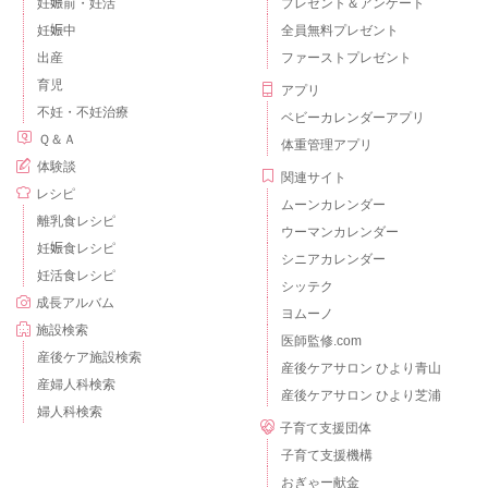
妊娠前・妊活
プレゼント＆アンケート
妊娠中
全員無料プレゼント
出産
ファーストプレゼント
育児
アプリ
不妊・不妊治療
ベビーカレンダーアプリ
Ｑ＆Ａ
体重管理アプリ
体験談
関連サイト
レシピ
ムーンカレンダー
離乳食レシピ
ウーマンカレンダー
妊娠食レシピ
シニアカレンダー
妊活食レシピ
シッテク
成長アルバム
ヨムーノ
施設検索
医師監修.com
産後ケア施設検索
産後ケアサロン ひより青山
産婦人科検索
産後ケアサロン ひより芝浦
婦人科検索
子育て支援団体
子育て支援機構
おぎゃー献金