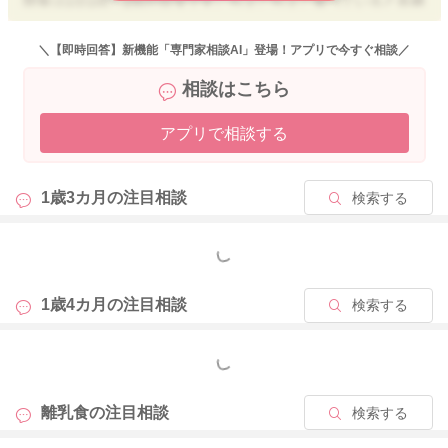
間食は1日1回～2回が目安です。ちょこちょこ食べていると血糖
この時期は間食の時間もお食事の一部をなるものを与えるのが
値が下がらずに、空腹感も感じにくくなりますので、食事と間
望ましいので、食事を切り上げて摂りきれなかった栄養を間食
食の時間は２時間半以上あくと良いと言われます。
＼【即時回答】新機能「専門家相談AI」登場！アプリで今すぐ相談／
の時間に補食として与える様に考えていけると良いですね。
ご参考までによろしくお願いいたします。
間食として望ましいものは、おにぎり、ホットケーキ、蒸しパ
相談はこちら
ン、スティックパン、コーンフレーク、ふかし芋、ヨーグル
ト、チーズ、果物などです。
アプリで相談する
2024/1/10 22:00
おやつの取り入れ方について、また、小食の対応について私が
監修した記事がありますので、参考にして頂けたら幸いです。
1歳3カ月の
注目相談
検索する
【子どもが偏食になる原因を解説！栄養の不足分はおやつでカ
もっと見る
バー！】
https://baby-calendar.jp/smilenews/detail/14916
1歳4カ月の
注目相談
検索する
【小食について、年代別に見直しポイントやアドバイスを紹
介！】
もっと見る
https://baby-calendar.jp/smilenews/detail/14918
離乳食の
注目相談
検索する