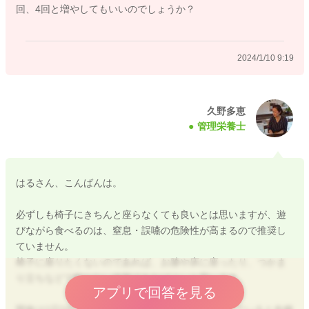
回、4回と増やしてもいいのでしょうか？
例えば、パンをクッキー型で一緒にくり抜いて、そこにツナや
チーズや卵などを挟んで、一緒におままごと感覚で調理過程を
手伝ってもらうという方法もお勧めです。 そのような楽しい
2024/1/10 9:19
経験の積み重ねが、その他の食材も食べてみようかな？と思え
るきかっけ作りにもなりますよ。
野菜スープに入れる野菜も可愛い形にくり抜いたり、一緒にフ
リフリおにぎりを作ったり、パンにヨーグルトなどを塗ってく
久野多恵
管理栄養士
るくるサンドイッチを作ったり、お子様ができそうな事を一緒
にやってみるというのもポイントとなります。
お人形に食べさせる真似をしたり、お母さんとお子さんで食べ
させ合いっこをするのも良いですね。
はるさん、こんばんは。
お子様の興味があるものは何かな？と考えつつ、何かテンショ
ンが上がる要素をとりいれながら進めていけると良いですね。
必ずしも椅子にきちんと座らなくても良いとは思いますが、遊
びながら食べるのは、窒息・誤嚥の危険性が高まるので推奨し
大人の食事からの取り分けをして同じものを食べられる喜びを
ていません。
伝えてあげるものお勧めです。煮物や汁物、鍋物、蒸し料理な
椅子に座りたくないのであれば、お膝や床に座ったり、つかま
ど、大人のメニューを考える時に、子供に取り分けできるもの
り立ちなどで動かない体勢であればよいと思います。
は何かな？と考えて進めていけると良いですね。
アプリで回答を見る