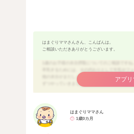
はまぐりママさんさん、こんばんは。
ご相談いただきありがとうございます。
1歳のお子様の水分摂取についてのご相談ですね
卒乳するためには、その代わりとして牛乳やフ
他の水分がまだしっかりと摂れない場合は、ミ
アプリ
ずつやっていきましょう。
麦茶や白湯の味自体を嫌がっているのであれば
のを試しても良いと思います。スープ類をつけ
水分摂取になりますし、食事自体でも水分は摂
はまぐりママさん
思います。
1歳0カ月
それぞれお子様にもペースがありますので、大