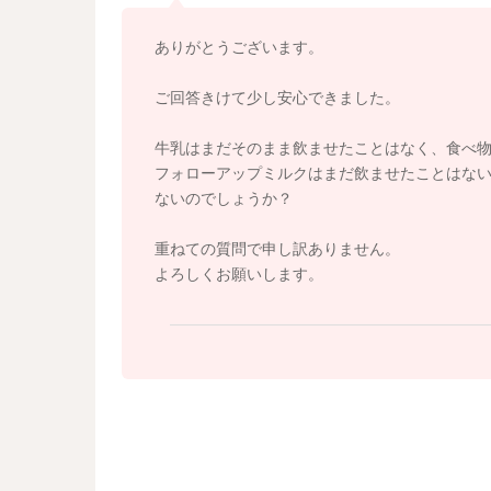
たり、水分を飲みたくないという気持ちが出て
それをこぼさないように傾けて、コップから水
ありがとうございます。
とうとしないのであれば、お母さんが持ってあ
くれば、自分で持って飲むようになると思いま
ご回答きけて少し安心できました。
嫌がるものを無理に持たせるようにすると、余
ままごと感覚で進めるなどして、楽しい雰囲気
牛乳はまだそのまま飲ませたことはなく、食べ
フォローアップミルクはまだ飲ませたことはな
牛乳やフォローアップミルクは飲めますか？ 
ないのでしょうか？
して問題ないと思います。
麦茶等は喉が渇いていそうなタイミングで与え
重ねての質問で申し訳ありません。
飲んでみたり、何か飲みたいなと思えるような
よろしくお願いします。
よろしくお願いいたします。