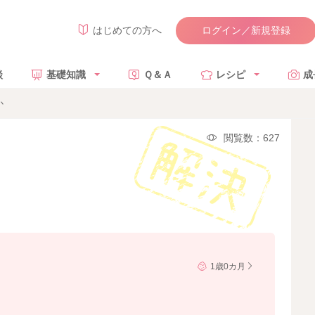
ログイン／新規登録
はじめての方へ
談
基礎知識
Ｑ＆Ａ
レシピ
成
か
閲覧数：627
1歳0カ月