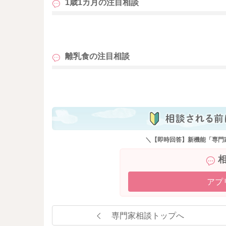
1歳1カ月の
注目相談
も
離乳食の
注目相談
も
＼【即時回答】新機能「専門
アプ
専門家相談トップへ