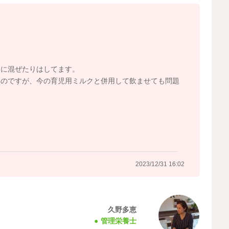
きてしまうこと多々あります。 コップを両手でもって、
分を飲むということはとても大変なことです。 自分で持
げて良いですし、手指の発達がなされてきて、力もついて
す。
計に進みずらくなりますので、お風呂場で練習したり、お
で進めてくださいね。
物に混ぜたりはしてます。
いのですが、今の育児用ミルクと併用して飲ませても問題
それらが哺乳瓶以外で飲めるようになれば、ミルクを減ら
たり、お母さんとお茶をしようと誘ってみたり、乾杯して
工夫をして、少しずつ慣れていけると良いですね。
2023/12/31 16:02
2023/12/27 21:40
久野多恵
管理栄養士