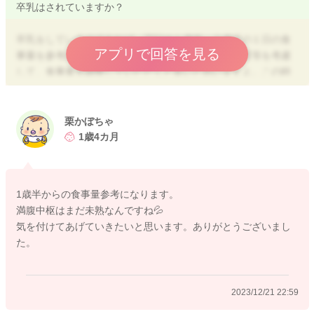
卒乳はされていますか？
卒乳をしているのであれば、下記の１歳半～２歳児の１日の食
アプリで回答を見る
事量を参考にしていただき、お子様の食べ進みや発育等を考慮
して、食事量を調整していただくと良いと思いますよ。この時
期のベスト量というのは個人差がありますので、一概には言え
ないので、お子様の身長と体重の伸びを見ながら、成長曲線の
カーブに沿って伸びていくことを基準に食事量を決めてあげる
栗かぼちゃ
と良いと思いますよ。
1歳4カ月
カレーなどのメニューの際にご飯量が多くなること自体は問題
ないですが、吐き戻したりすることがないように、大人が量を
1歳半からの食事量参考になります。
考えてあげてくださいね。まだ満腹中枢も発達段階なので、お
満腹中枢はまだ未熟なんですね💦
腹がいっぱいでも食べ物を欲することもあると思います。
気を付けてあげていきたいと思います。ありがとうございまし
好きなメニューの際におかわりをすることは悪くはないです
た。
が、その日のそのほかの食事やおやつ量で調整してあげるとバ
ランスが良くなります。
2023/12/21 22:59
この時期は成人女性の約半分量というのは１つの目安量になり
ますので、それを目安にお子様に合った量を見極めてあげてく