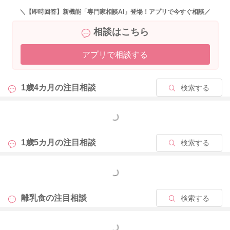
ださいね。
＼【即時回答】新機能「専門家相談AI」登場！アプリで今すぐ相談／
相談はこちら
【１歳半～２歳の子供の１日の食事量目安】（３食＋おやつ）
主食 穀類 ２５０～３００ｇ
アプリで相談する
主菜 肉 ３０ｇ
魚 ３０ｇ
1歳4カ月の
注目相談
検索する
大豆製品 ３０～４０ｇ
卵 ２/３個
もっと見る
副菜 緑黄色野菜 ４０ｇ
淡色野菜 ６０ｇ
1歳5カ月の
注目相談
検索する
芋類 ４０ｇ
果物 １００～１５０ｇ
もっと見る
きのこ・海藻類 １５～２０ｇ
離乳食の
注目相談
検索する
牛乳・乳製品 ３００～４００ｇ
※１日の目安量ですが、３日間くらいを平均して補えていれば
もっと見る