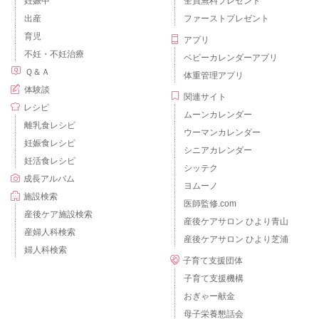
妊娠中
全員無料プレゼント
出産
ファーストプレゼント
育児
アプリ
不妊・不妊治療
ベビーカレンダーアプリ
Ｑ＆Ａ
体重管理アプリ
体験談
関連サイト
レシピ
ムーンカレンダー
離乳食レシピ
ウーマンカレンダー
妊娠食レシピ
シニアカレンダー
妊活食レシピ
シッテク
成長アルバム
ヨムーノ
施設検索
医師監修.com
産後ケア施設検索
産後ケアサロン ひより青山
産婦人科検索
産後ケアサロン ひより芝浦
婦人科検索
子育て支援団体
子育て支援機構
おぎゃー献金
母子栄養懇話会