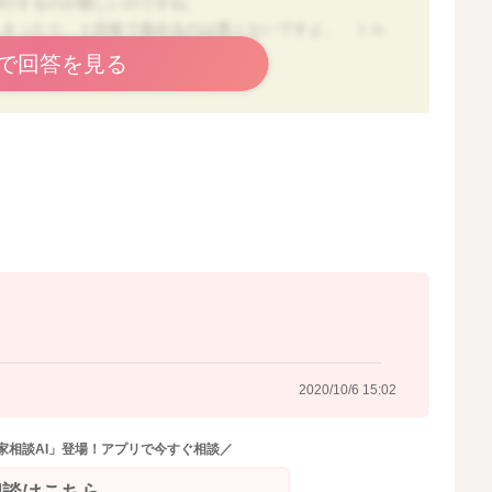
移行するのが難しいのですね。
しまったり、１回食で進めるのは悪くないですよ。 ミル
で回答を見る
回食へと移行しても良い時期ですが、必ずしも２回食にし
、お子さんとお母さんの準備が整ってからと考えて良いで
いますが、午前と午後に１回ずつと考えると与えやすいと
なるべく早い時間に与えると午後のスケジュールもつけや
ると、だんだんと生活リズムも整ってきますよ。
よって時間がずれてしまっても大丈夫です。 必ず決めた
ませんので、お子様のご機嫌や眠気などを考慮して、前倒
2020/10/6 15:02
時は１回食になってしまう日が合っても良いですよ。 あ
家相談AI」登場！アプリで今すぐ相談／
に、お子様のペースに合わせて進めてあげましょう。
相談はこちら