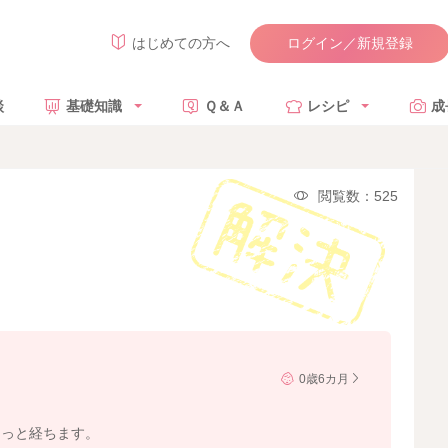
ログイン／新規登録
はじめての方へ
談
基礎知識
Ｑ＆Ａ
レシピ
成
閲覧数：525
0歳6カ月
ょっと経ちます。