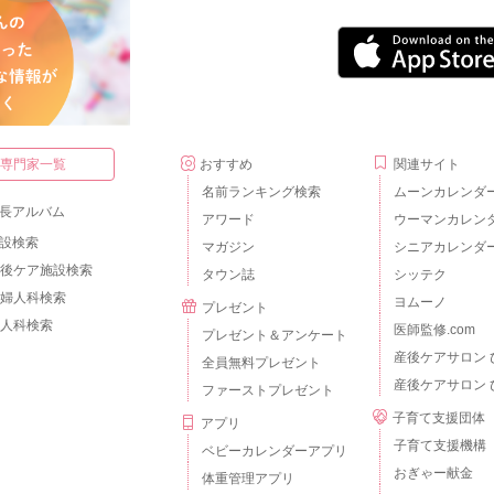
・専門家一覧
おすすめ
関連サイト
名前ランキング検索
ムーンカレンダ
長アルバム
アワード
ウーマンカレン
設検索
マガジン
シニアカレンダ
後ケア施設検索
タウン誌
シッテク
婦人科検索
ヨムーノ
プレゼント
人科検索
医師監修.com
プレゼント＆アンケート
産後ケアサロン 
全員無料プレゼント
産後ケアサロン 
ファーストプレゼント
子育て支援団体
アプリ
子育て支援機構
ベビーカレンダーアプリ
おぎゃー献金
体重管理アプリ