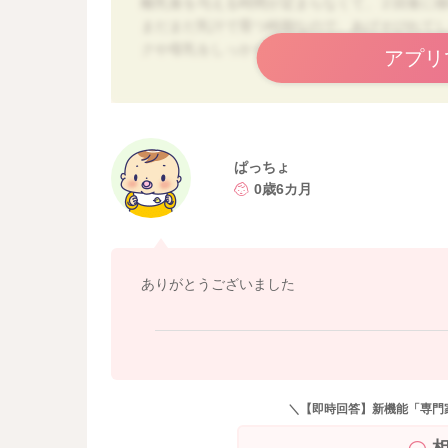
離乳食を与える時間が定まらなくて、２回食に
まだまだ乳汁で育つ時期なので、あげそびれて
クや母乳をしっかりと与えて下さいね。
アプリ
離乳食を開始して１カ月を経過していたら、２
なくてはいけないという事ではありませんので
す。
７か月になってからでも遅くないです。
ぱっちょ
0歳6カ月
お子様のリズムも日によってそれぞれだとは思
思います。 そして、午前は９時や１０時など
すくなります。 毎日同じ時間に起こす様にす
ありがとうございました
今は何時にあげる事が多いですか？ まだ日に
その時間に与えなくてはいけないわけではあり
しやあと倒しにしてあげてみましょう。
２回食に移行しても、どうしても与えられない
＼【即時回答】新機能「専門
まり時間や回数や離乳食量などに捉われすぎず