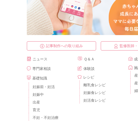
記事制作への取り組み
監修医師
ニュース
Ｑ＆Ａ
成
施
専門家相談
体験談
産
レシピ
基礎知識
産
離乳食レシピ
妊娠前・妊活
婦
妊娠食レシピ
妊娠中
妊活食レシピ
出産
育児
不妊・不妊治療