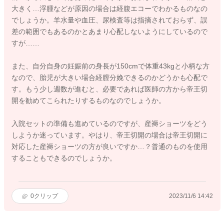
大きく…浮腫などが原因の場合は経腹エコーでわかるものなの
でしょうか。羊水量や血圧、尿検査等は指摘されておらず、誤
差の範囲でもあるのかとあまり心配しないようにしているので
すが……
また、自分自身の妊娠前の身長が150cmで体重43kgと小柄な方
なので、胎児が大きい場合経膣分娩できるのかどうかも心配で
す。もう少し週数が進むと、必要であれば医師の方から帝王切
開を勧めてこられたりするものなのでしょうか。
入院セットの準備も進めているのですが、産褥ショーツをどう
しようか迷っています。やはり、帝王切開の場合は帝王切開に
対応した産褥ショーツの方が良いですか…？普通のものを使用
することもできるのでしょうか。
0
クリップ
2023/11/6 14:42