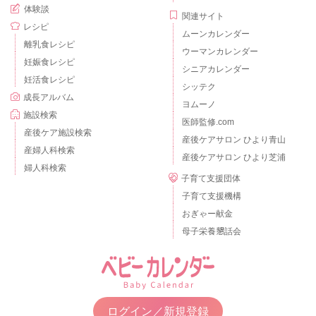
体験談
関連サイト
レシピ
ムーンカレンダー
離乳食レシピ
ウーマンカレンダー
妊娠食レシピ
シニアカレンダー
妊活食レシピ
シッテク
成長アルバム
ヨムーノ
施設検索
医師監修.com
産後ケア施設検索
産後ケアサロン ひより青山
産婦人科検索
産後ケアサロン ひより芝浦
婦人科検索
子育て支援団体
子育て支援機構
おぎゃー献金
母子栄養懇話会
ログイン／新規登録