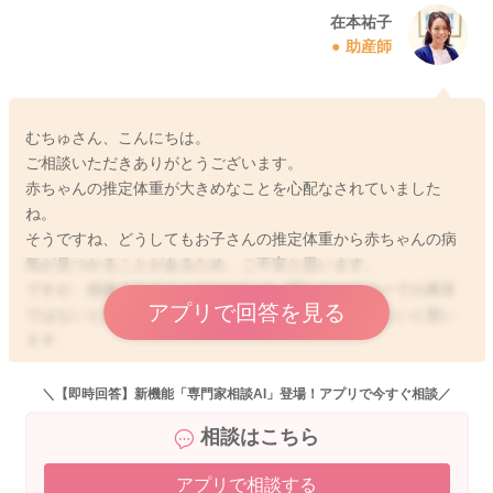
在本祐子
助産師
むちゅさん、こんにちは。
ご相談いただきありがとうございます。
赤ちゃんの推定体重が大きめなことを心配なされていました
ね。
そうですね、どうしてもお子さんの推定体重から赤ちゃんの病
気が見つかることがあるため、ご不安と思います。
ですが、指摘されることがなければ、明らかにエコーでの異常
アプリで回答を見る
ではないと思いますから、過度に心配なさる必要はないと思い
ます。
ママさんの体格に見合わず赤ちゃんが大きい場合には、帝王切
＼【即時回答】新機能「専門家相談AI」登場！アプリで今すぐ相談／
開が候補にはなります。
相談はこちら
臨月に近づくにつれて、必要があれば、現実的に医師よりご相
談があると思いますよ。
アプリで相談する
どうぞよろしくお願いします。