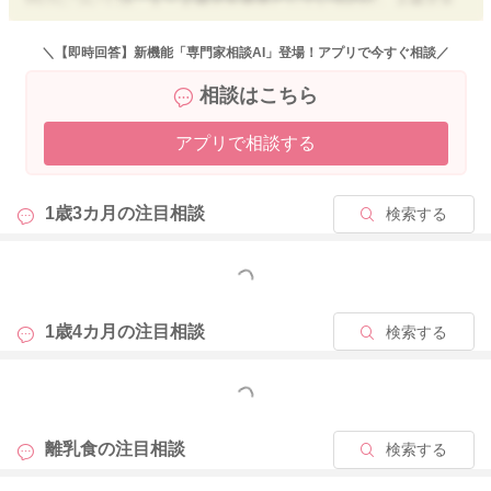
基準としているのかが不明です。親御さんが味見をしていただ
き、いつも食べているものよりも濃い味付けであれば、汁をお
＼【即時回答】新機能「専門家相談AI」登場！アプリで今すぐ相談／
湯で薄めたり、ハンバーグのソースをとったり、カレーの量を
相談はこちら
調整したりという工夫で減塩にはなります。
１食分が塩分が多かった場合は、その他の食事や補食で減塩に
アプリで相談する
なるように気をつければ良いです。ランチメニューをいつから
あげるかは、ご家庭の判断となりますし、種類にもよると思い
ます。
1歳3カ月の
注目相談
検索する
奥歯がすべて生えて乳歯が生えそろうのは、２歳半～３歳頃と
言われます。 肉の塊や薄くペラペラしたものは奥歯が生えそ
もっと見る
ろわない時期は食べずらいものとされていますので、食べずら
さを感じるものは控えるなどの工夫をして、誤嚥・窒息に注意
1歳4カ月の
注目相談
検索する
して与えるものを選択してくださいね。
もっと見る
【１歳～２歳児には食べにくい食品例】
◉ぺらぺらしたもの(レタス・わかめ) ⇒ 加熱したり細かく刻
離乳食の
注目相談
検索する
む
◉皮が口に残るもの(豆・トマト) ⇒ 皮を取り除く