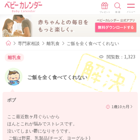
専門家相談
離乳食
ご飯を全く食べてくれない
閲覧数：1,323
離乳食
ご飯を全く食べてくれない
ボブ
1歳10カ月
ここ最近数ヶ月ぐらいから
ほんとこれが悩みでストレスです。
泣いてしまい鬱になりそうです。
ご飯は野菜、乳製品(チーズ、ヨーグルト)