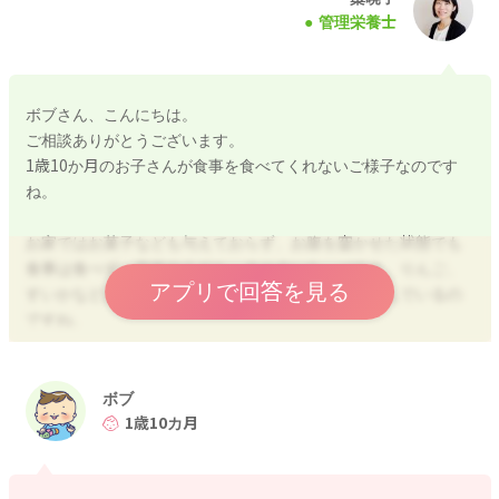
管理栄養士
ボブさん、こんにちは。
ご相談ありがとうございます。
1歳10か月のお子さんが食事を食べてくれないご様子なのです
ね。
お家ではお菓子なども与えておらず、お腹を空かせた状態でも
食事は食べず、白米やうどん、さつまいも、バナナ、りんご、
アプリで回答を見る
すいかなどは食べられており、牛乳は好きでよく飲んでいるの
ですね。
偏食の原因は人それぞれで、味覚や嗅覚、口の中の感覚、性
格・気質などによって起こりますので、どんなに一生懸命頑張
ボブ
ってもどうしても食べられないお子さんもおりますし、親御さ
1歳10カ月
んもお子さんもどちらが悪いというわけではありません。
また1歳頃であれば、歯が生えてきている影響で食事量は一時的