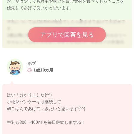
が、今は少しでも野菜や鉄分を含む食材を食べてもらうことを
を好きなのか、味や食感やにおいなど、お子さんの『好き』の
優先してあげて良いかと思います。
ヒントをさがしてみてくださいね。
牛乳については1日300㎖程度でしたら飲ませてあげて大丈夫で
偏食のあるお子さんに対しての接し方や、お子さんの発達段階
す。
に合わせた食べ方・食べさせ方などについてはこちらのパンフ
アプリで回答を見る
1歳以降に卒乳した場合、母乳やミルクを減らした分のカロリー
レットもおすすめします。ぜひ参考になさってくださいね。
やカルシウムなどが不足しやすくなるので、牛乳などの乳製品
を1日300～400ｇほど摂ることが推奨されています。
★神奈川県立こども医療センター偏食外来パンフレット
牛乳にはカルシウムの他にもたくさんのビタミン・ミネラルや
https://kanagawa-syounihokenkyoukai.jp/pamphlet/
タンパク質などの栄養が含まれているので、牛乳が飲めること
ボブ
はとても良いことだと思います。ぜひ継続していきましょう。
1歳10カ月
またお力になれることがありましたらお声かけください。
どうぞよろしくお願いいたします。
ボブさんの努力や頑張っているお気持ちは必ずお子さんに伝わ
りますので、焦らず諦めず無理のない範囲で取り組んでみてく
はい！分かりました(^^)
ださいね。
小松菜パンケーキは継続して
どうぞよろしくお願いいたします。
2023/6/30 18:03
朝ごはんであげていきたいと思います(^^)
牛乳も300〜400mlを毎日継続しますね！
2023/7/4 12:58