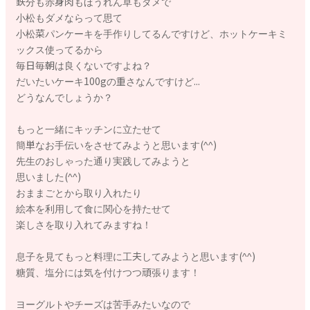
鉄分も赤身肉もほうれん草もダメで
食べる様子を見せたり、
小松もダメならって思て
一緒におままごとをしたり、乳幼児向けの食育の絵本や動画を
小松菜パンケーキを手作りしてるんですけど、ホットケーキミ
みせたり遊びの要素も取り入れながら、少しずつ食材や料理に
ックス使ってるから
対する警戒心や苦手意識を減らしていけると効果的です。
毎日毎朝は良くないですよね？
食事の時間を楽しい気持ちで過ごしてもらうために、食器や食
だいたいケーキ100gの重さなんですけど...
具をお子さんの好きなキャラクターなどに代えてみるのもおす
どうなんでしょうか？
すめですよ。
もっと一緒にキッチンに立たせて
また、言語発達が進んでいくとお子さん自身が「こういうとこ
簡単なお手伝いをさせてみようと思います(^^)
ろが苦手」「こうすれば食べられるかも」などコミュニケーシ
先生のおしゃった通り実践してみようと
ョンをとりながら調理法などを工夫していくこともできるよう
思いました(^^)
になります。
おままごとから取り入れたり
また、いままで沢山の偏食少食のお子さんを持つ親御さんのご
絵本を利用して食に関心を持たせて
相談を受けてきましたし、私自身の子育て経験からも言えるの
楽しさを取り入れてみますね！
ですが、どんなお子さんでも成長とともに味覚や感覚なども発
達していきますし、活動量が増えるに従い食事量が増えたりし
息子を見てもっと料理に工夫してみようと思います(^^)
て、必ず食べられるものや食事量は徐々に増えていきます。
糖質、塩分には気を付けつつ頑張ります！
不安になったり気持ちが落ち込んできたら「今はこういう時
期、いつかは食べてくれる」「あまり食べなくても毎日元気に
ヨーグルトやチーズは苦手みたいなので