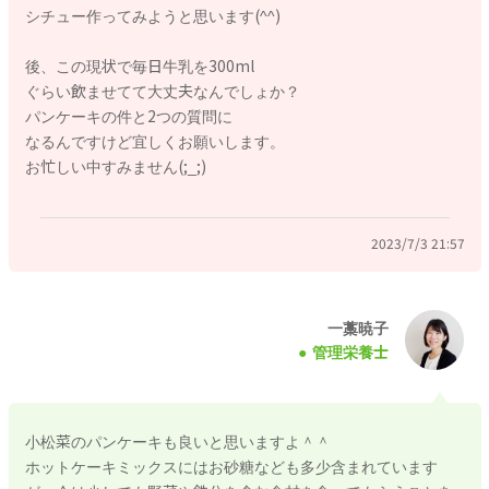
過ごしている」「偏食少食もあるけど、離乳食以外ではこんな
シチュー作ってみようと思います(^^)
成長がみられた」「この子のいいところは他にも沢山ある」と
できるだけ前向きに考えていきましょう。
後、この現状で毎日牛乳を300ml
ぐらい飲ませてて大丈夫なんでしょか？
お子さんの感覚的なものを急に矯正していくのは難しいので、
パンケーキの件と2つの質問に
乳幼児期のお子さんには気長に宝探しのようにお子さんの好き
なるんですけど宜しくお願いします。
な味や食感を探していけると良いかと思います。
お忙しい中すみません(;_;)
食事作りに疲れてしまったときは、お子さんが食べてくれるも
のをローテーションさせてもOKです。
辛い気持ちになったら頑張りすぎずに、肩の力を抜いて長い目
2023/7/3 21:57
ですすめていきましょう。
すでに色々とお試しかと思いますが、牛乳が好きならヨーグル
トやチーズやシチュー、ミルクスープやミルク煮など牛乳の風
一藁暁子
管理栄養士
味を感じられるメニューを試してみるのも良いかもしれませ
ん。
鉄分不足がきになる時には、フォローアップミルクや鉄分が添
加された牛乳や乳製品を試してみるのもおすすめです。
小松菜のパンケーキも良いと思いますよ＾＾
ホットケーキミックスにはお砂糖なども多少含まれています
お子さんが食べられる食品やメニューなどから、なぜその食材