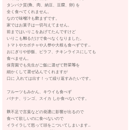
タンパク質(魚、肉、納豆、豆腐、卵) を
全く食べてくれません。
なので味噌汁も飲まずです。
家ではお菓子は一切与えてません。
前まではいりこをあげてたんですけど
いりこも触るだけで食べなくなりました。
トマトやカボチャや人参や大根も食べずです...
おにぎりや炒飯、ピラフ、チキンライスにしても
食べません。
保育園でも先生がご飯に混ぜて野菜等を
細かくして混ぜ込んでくれますが
口に 入れては出す！って繰り返すみたいです。
フルーツもみかん、キウイも食べず
バナナ、リンゴ、スイカ しか食べないです。
鉄不足で言葉などの発達に影響が出るので
食べて欲しいのに食べないので
イライラして怒って頭をこついてしまいます...