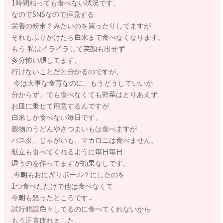
1時間粘っても食べない状況です。
なのでSNSなので拝見する
栄養の粉末？みたいのを買ったりしてますが
それもふりかけたら白米まで食べなくなります。
もう 私はイライラして笑顔も出せず
多分怖い顔してます。
行けないことだと分かるのですが、
今は大事な食育なのに、もうどうしていいか
分からず、でも食べなくても野菜はとりあえず
お皿に乗せて用意するんですが
白米しか食べない毎日です。
穀物のうどんやさつまいもは食べますが
パスタ、じゃがいも、マカロニは食べません。
献立も食べてくれるように毎日毎日
違うのを作ってますが効果なしです。
今朝もおにぎりボール？にしたのを
1つ食べただけで他は食べなくて
今朝も怒ったところです...
試行錯誤色々してるのに食べてくれないから
もう正直疲れました。