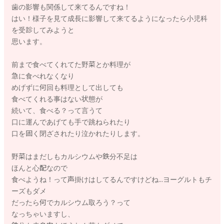
歯の影響も関係して来てるんですね！
に減少することも多くみられます。
はい！様子を見て成長に影響して来てるようになったら小児科
長期間の食事量減少、体重減少や停滞がみられる場合や、鉄不
を受診してみようと
足が心配な場合には一度かかりつけの小児科にも診ていただく
思います。
と安心かと思います。
前まで食べてくれてた野菜とか料理が
私の子供も偏食少食タイプでしたのでボブさんのお気持ちとて
急に食べれなくなり
もよくわかります。
めげずに何回も料理として出しても
食べてくれないと不安な気持ちになったり、つい自分やお子さ
食べてくれる事はない状態が
んを責めてしまうこともあるかと思いますが、親御さんもお子
続いて、食べる？って言うて
さんも、どちらも食べられず（食べてもらえず）辛い思いをし
口に運んであげても手で跳ねられたり
ているのは一緒なのですよね。
口を固く閉ざされたり泣かれたりします。
食事はボブさんの無理のない範囲で良いので、お子さんが食べ
られない気持ちに少しずつ寄り添いながら無理強いはせずに、
野菜はまだしもカルシウムや鉄分不足は
焦らずトライ＆エラーを繰り返しながら進めていきましょう
ほんと心配なので
ね。
食べようね！って声掛けはしてるんですけどね...ヨーグルトもチ
ーズもダメ
好き嫌いの多いお子さんの場合には、新しい食材に対する警戒
だったら何でカルシウム取ろう？って
心も強い傾向があるので、食べさせる前に、匂いだけをかがせ
なっちゃいますし、
たり、食材に触れてみたり、親御さんが目の前でおいしそうに