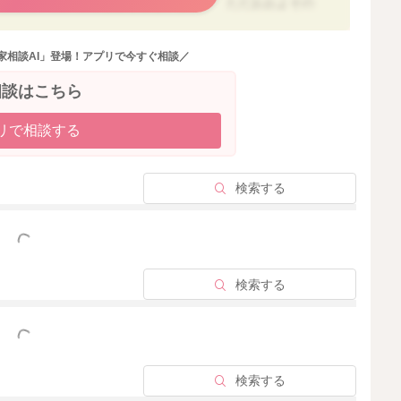
ておくと、良い量ではあると思います。 ただおおよその
調整してあげてください。
家相談AI」登場！アプリで今すぐ相談／
プミルク等でふやかしてオートミール粥にしたり、おやき
す。加える水分量は、調理法によっても異なりますので、
相談はこちら
なさってください。
リで相談する
ミールのレシピ・作り方】
e/category-18?q=%E3%82%AA%E3%83%BC%E3%83%88%E3%
検索する
ル１０ｇにつき、水分６５～７０ml程度を目安に調整し
っと見る
検索する
っと見る
2023/6/19 23:37
検索する