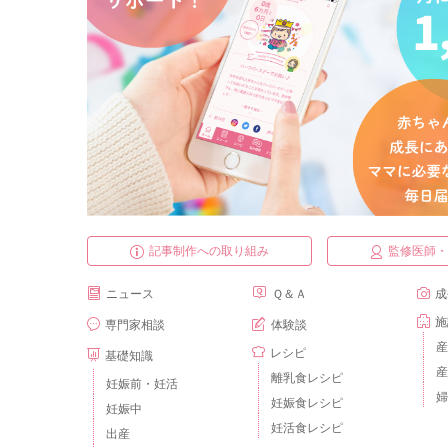
記事制作への取り組み
監修医師
ニュース
Ｑ＆Ａ
成
施
専門家相談
体験談
産
レシピ
基礎知識
産
離乳食レシピ
妊娠前・妊活
婦
妊娠食レシピ
妊娠中
妊活食レシピ
出産