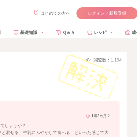
ログイン／新規登録
はじめての方へ
談
基礎知識
Ｑ＆Ａ
レシピ
成
閲覧数：1,194
1歳2カ月
いでしょうか？
菜と混ぜる、牛乳にふやかして食べる、といった感じで大