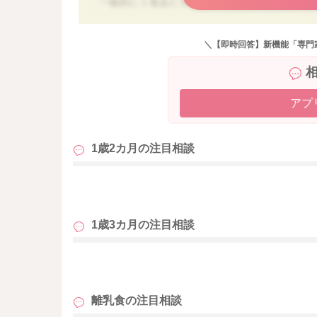
一般的に１食あたり、２０～２５ｇ程度と考え
目安ですので、お子様の食べ進みに応じて量を
＼【即時回答】新機能「専門
食べ方については、お湯や牛乳やフォローアッ
やホットケーキに入れるという調理法もありま
この時期のオートミール使用のレシピを参考に
アプ
【1歳～1歳6カ月ごろ(離乳食完了期)のオート
https://baby-calendar.jp/baby-food-recip
1歳2カ月の
注目相談
83%9F%E3%83%BC%E3%83%AB&ct=#search
※オートミール粥にするのであれば、オートミー
も
てあげると良いと思います。
1歳3カ月の
注目相談
よろしくお願いいたします。
も
離乳食の
注目相談