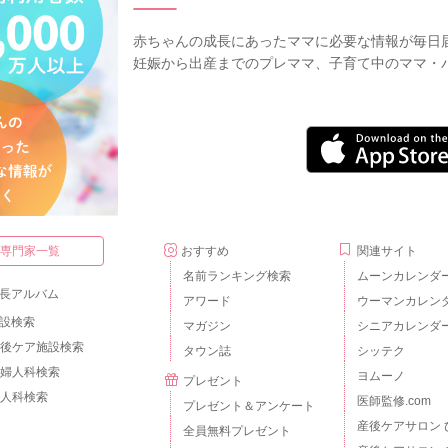
赤ちゃんの成長にあったママに必要な情報が毎日
妊娠から出産までのプレママ、子育て中のママ・
・専門家一覧
おすすめ
関連サイト
名前ランキング検索
ムーンカレンダ
長アルバム
アワード
ウーマンカレン
設検索
マガジン
シニアカレンダ
後ケア施設検索
タウン誌
シッテク
婦人科検索
ヨムーノ
プレゼント
人科検索
医師監修.com
プレゼント＆アンケート
産後ケアサロン 
全員無料プレゼント