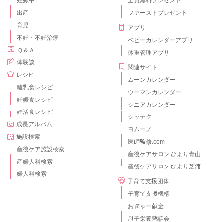
妊娠中
全員無料プレゼント
出産
ファーストプレゼント
育児
アプリ
不妊・不妊治療
ベビーカレンダーアプリ
Ｑ＆Ａ
体重管理アプリ
体験談
関連サイト
レシピ
ムーンカレンダー
離乳食レシピ
ウーマンカレンダー
妊娠食レシピ
シニアカレンダー
妊活食レシピ
シッテク
成長アルバム
ヨムーノ
施設検索
医師監修.com
産後ケア施設検索
産後ケアサロン ひより青山
産婦人科検索
産後ケアサロン ひより芝浦
婦人科検索
子育て支援団体
子育て支援機構
おぎゃー献金
母子栄養懇話会