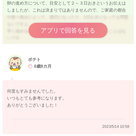
卵の進め方について、目安として２～３日おきというお伝えは
しましたが、これは決まりではありませんので、ご家庭の都合
や食べ進みによって、連日になったり、1日おきになっても問題
ないですよ。
アプリで回答を見る
早く進めることでアレルギーのリスクが上がるということはな
いです。
目安の進め方を参考にしつつも、ご家庭の進めやすい方法で大
丈夫ですよ。
ポテト
0歳8カ月
よろしくお願いいたします。
何度もすみませんでした。
いつもとても参考になります。
2023/5/13 22:00
ありがとうございました！
2023/5/14 10:58