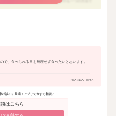
5～6回に分けて、少量ずつ分食していくのも一つの方法で
ない消化の良いものを食べた方が良いとされていますが、
はなく、多量に食べすぎなければ問題ないので、もし食事
には、基本的にるいPさんが食べられるものを食べていた
か入れた方が楽になることが多いので、飴や個包装のクッ
いて置いたり、バッグにいれて気持ちが悪くなったらすぐ
いので、食べられる量を無理せず食べたいと思います。
で、るいPさんの無理のない範囲で実践してみてください
2023/4/27 16:45
家相談AI」登場！アプリで今すぐ相談／
相談はこちら
リで相談する