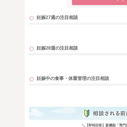
妊娠27週の
注目相談
も
妊娠28週の
注目相談
も
妊娠中の食事・体重管理の
注目相談
も
＼【即時回答】新機能「専門