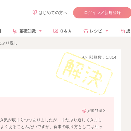
ログイン／新規登録
はじめての方へ
談
基礎知識
Ｑ＆Ａ
レシピ
成
のぶり返し
閲覧数：1,814
妊娠27週
吐き気が収まりつつありましたが、またぶり返してきまし
はよくあることみたいですが、食事の取り方としては油っ