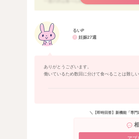
一度の沢山食べられない時は、1日3食の食事を
す。
吐き気がある時は、できれば脂質や繊維質の少
後期は必要な摂取カロリーも増えていきます。
るいP
このような食事も絶対に食べていけないわけで
妊娠27週
量が減ってきている場合や、体重増加は心配な時
だいて大丈夫ですよ。
起床時や空腹時の吐き気がひどい時は、胃に何
ありがとうございます。
キーやクラッカー、ゼリー飲料などを枕元に置
働いているため数回に分けて食べることは難し
に食べられるようにしておくと良いでしょう。
悪阻がある中での食事管理は大変かと思いますの
ね。
またお困りの際にはお声掛けください。
＼【即時回答】新機能「専門
どうぞよろしくお願いいたします。
アプ