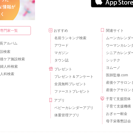
・専門家一覧
おすすめ
関連サイト
名前ランキング検索
ムーンカレンダ
長アルバム
アワード
ウーマンカレン
設検索
マガジン
シニアカレンダ
後ケア施設検索
タウン誌
シッテク
婦人科検索
ヨムーノ
プレゼント
人科検索
医師監修.com
プレゼント＆アンケート
産後ケアサロン 
全員無料プレゼント
産後ケアサロン 
ファーストプレゼント
子育て支援団体
アプリ
子育て支援機構
ベビーカレンダーアプリ
おぎゃー献金
体重管理アプリ
母子栄養懇話会