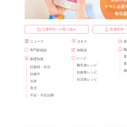
記事制作への取り組み
監修医師
ニュース
Ｑ＆Ａ
成
施
専門家相談
体験談
産
レシピ
基礎知識
産
離乳食レシピ
妊娠前・妊活
婦
妊娠食レシピ
妊娠中
妊活食レシピ
出産
育児
不妊・不妊治療