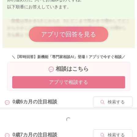
以下順番にお答えしていきます。
・卵黄は耳かき1さじから2、3とどこまで耳かきで増やしてどこ
から小さじにすればいいですか？小さじに変えたあとの増やし
アプリで回答を見る
方も教えていただきたいです。
⇒最初は耳かき1杯→2杯と耳かき単位で増やしていき、1回で小
さじ1杯程食べられるようになったら、次からは小さじ1杯→2杯
＼【即時回答】新機能「専門家相談AI」登場！アプリで今すぐ相談／
と小さじ単位で増やしていきます。
相談はこちら
・週に何日ぐらいあげてもいいでしょうか？また、その際続け
アプリで相談する
てあげてもいいのか2日ほどあけたほうがいいのかどちらでしょ
うか？
0歳6カ月の
注目相談
検索する
⇒新しい食材は3～4日連続で食べさせて、特に体調に変化がな
いようであれば、順次の新しい食材をためしていかれて良いと
思います。
もっと見る
もし摂取後に体調の異変が出た場合には、一旦その食材をスト
ップして、小児科を受診し今後の進め方の指示をいただくよう
0歳7カ月の
注目相談
検索する