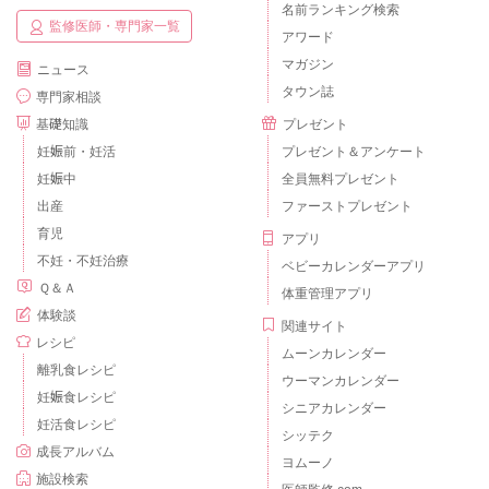
名前ランキング検索
監修医師・専門家一覧
アワード
マガジン
ニュース
タウン誌
専門家相談
基礎知識
プレゼント
妊娠前・妊活
プレゼント＆アンケート
妊娠中
全員無料プレゼント
出産
ファーストプレゼント
育児
アプリ
不妊・不妊治療
ベビーカレンダーアプリ
Ｑ＆Ａ
体重管理アプリ
体験談
関連サイト
レシピ
ムーンカレンダー
離乳食レシピ
ウーマンカレンダー
妊娠食レシピ
シニアカレンダー
妊活食レシピ
シッテク
成長アルバム
ヨムーノ
施設検索