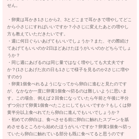
せん。
・卵黄は耳かき1さじから2、3とどこまで耳かきで増やしてどこ
から小さじにすればいいですか？小さじに変えたあとの増やし
方も教えていただきたいです。
・週に何日ぐらいあげてもいいでしょうか？また、その際続け
てあげてもいいのか2日ほどあけたほうがいいのかどちらでしょ
うか？
・同じ週にあげるのは同じ量ではなく増やしても大丈夫です
か？(1さじあげた次の日も1さじで様子を見るのか2さじに増や
すのか)
・卵黄1個食べれるようになってから卵白に進むと見たのです
が、なかなか一度に卵黄1個食べ切るのは難しいように思いま
す。この場合、例えば２回食になっていたら午前と午後に半分
ずつ分けて卵黄1個食べたことにしてもいいですか？もしくは卵
黄半分以上食べれてたら卵白に進んでもいいでしょうか？
・初めての卵白は、食べさせる前に卵白に触れたスプーンを舐
めさせるところから始めたほうがいいですか？卵黄1個食べ切っ
ていたら卵白に触れている部分も既に食べてると思うのです