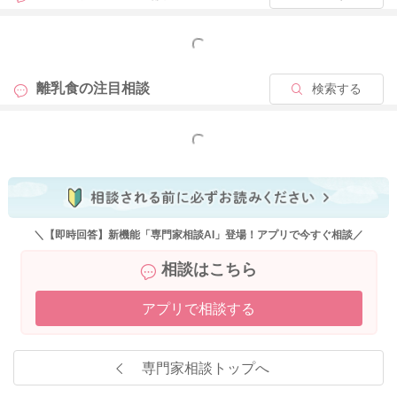
にされてください。
もっと見る
・同じ週にあげるのは同じ量ではなく増やしても大丈夫です
か？(1さじあげた次の日も1さじで様子を見るのか2さじに増や
離乳食の
注目相談
検索する
すのか)
⇒与える卵の量は、お子さんの体調に問題がなければ、1日1杯
もっと見る
ずつ増やしていって大丈夫です。
・卵黄1個食べれるようになってから卵白に進むと見たのです
が、なかなか一度に卵黄1個食べ切るのは難しいように思いま
す。この場合、例えば２回食になっていたら午前と午後に半分
＼【即時回答】新機能「専門家相談AI」登場！アプリで今すぐ相談／
ずつ分けて卵黄1個食べたことにしてもいいですか？もしくは卵
相談はこちら
黄半分以上食べれてたら卵白に進んでもいいでしょうか？
アプリで相談する
⇒できれば卵黄1個食べられてから卵白にすすめられると一番安
心ですが、難しそうであれば、1回に小さじ2～3杯ほど食べられ
たら重篤な卵アレルギーの可能性は低くなりますので、少しず
専門家相談トップへ
つ卵白に進まれても良いかと思います。
午前と午後に分けて卵黄1個食べられても、それは卵黄1個をク