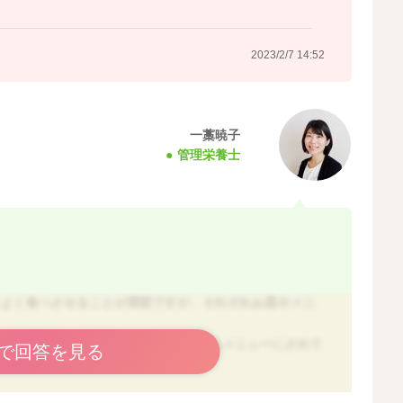
2023/2/7 14:52
一藁暁子
管理栄養士
スよく食べさせることが理想ですが、それぞれお皿やメニ
して、1品で主食・主菜・副菜と補えるメニューにされて
で回答を見る