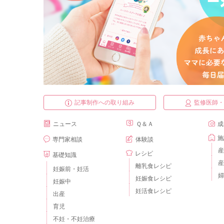
記事制作への取り組み
監修医師
ニュース
Ｑ＆Ａ
成
施
専門家相談
体験談
産
レシピ
基礎知識
産
離乳食レシピ
妊娠前・妊活
婦
妊娠食レシピ
妊娠中
妊活食レシピ
出産
育児
不妊・不妊治療