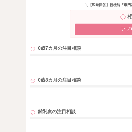
月齢ごとの1回あたりの各食材の目安量は以下に
＼【即時回答】新機能「専門
★離乳食ガイド
https://baby-calendar.jp/baby-food
1品メニューには調理の手間がかかりにくい点や
アプ
ご飯や他の料理に混ぜることで食べてくれやす
ただ、上記のような1品メニューで各食材の目安
0歳7カ月の
注目相談
味に飽きてしまったり、味が混ざっているので
の点は注意が必要です。
も
たまにはご飯・おかず・汁物を分けてみたり、
んの食べる様子を観察しながら離乳食をすすめ
0歳8カ月の
注目相談
またお困りの際にはお声掛けください。
どうぞよろしくお願いいたします。
も
離乳食の
注目相談
も