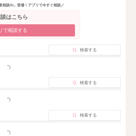
なります。
家相談AI」登場！アプリで今すぐ相談／
相談はこちら
、野菜やタンパク質など苦手な食材も単品で食べるより、
リで相談する
くなるなどのメリットがあります。
量を補おうとすると、1皿の量が多めになるので、途中で
、食材それぞれの味を感じにくいなどの欠点もあるのでそ
検索する
っと見る
色々な食材やメニューを試してみるなど、その時々お子さ
てみてくださいね。
検索する
っと見る
検索する
2023/2/8 14:22
っと見る