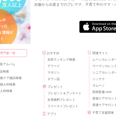
妊娠から出産までのプレママ、子育て中のママ・
・専門家一覧
おすすめ
関連サイト
名前ランキング検索
ムーンカレンダ
長アルバム
アワード
ウーマンカレン
設検索
マガジン
シニアカレンダ
後ケア施設検索
タウン誌
シッテク
婦人科検索
ヨムーノ
プレゼント
人科検索
医師監修.com
プレゼント＆アンケート
産後ケアサロン 
全員無料プレゼント
産後ケアサロン 
ファーストプレゼント
子育て支援団体
アプリ