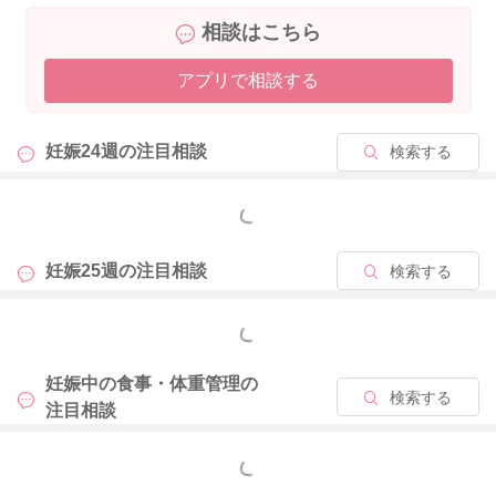
も変わってきます。
相談はこちら
上記の式に妊娠前の身長と体重を当てはめて計算してみてくだ
さい。(わからなければ妊娠前の身長と体重を教えていただけれ
アプリで相談する
ばお伝えできます)
例えば、BMIが18.5以上25未満の方は「ふつう」の体格になり
妊娠24週の
注目相談
検索する
ますので、体重増加量は10～13kgが目安となります。
こちらの計算や体重増加量を含めたものが、厚生労働省の「妊
もっと見る
産婦のための食生活指針」に記されていますので、下記もご参
考くださいね。
妊娠25週の
注目相談
検索する
【妊産婦のための食生活指針・食事バランスガイド（2021年改
もっと見る
定版）】(厚生労働省)
https://www.mhlw.go.jp/content/000788598.pdf
妊娠中の食事・体重管理の
検索する
注目相談
ただ、こちらの数値はあくまでも目安です。 実際には、妊婦
さんの状況や血液検査や胎児の発達等も考慮して医師から助言
もっと見る
があると思いますので、個人に合った体重増加量は主治医にご
確認くださいね。