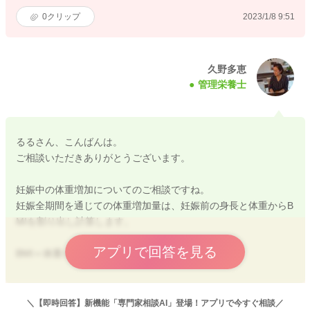
0
クリップ
2023/1/8 9:51
久野多恵
管理栄養士
るるさん、こんばんは。
ご相談いただきありがとうございます。
妊娠中の体重増加についてのご相談ですね。
妊娠全期間を通じての体重増加量は、妊娠前の身長と体重からB
MIを割り出し計算します。
アプリで回答を見る
BMI＝体重÷身長(ｍ)÷身長(ｍ)
BMIの数値により、「やせ」「ふつう」「肥満１」「肥満２」に
分類されます。 その分類で妊娠全期間を通じての体重増加量
＼【即時回答】新機能「専門家相談AI」登場！アプリで今すぐ相談／