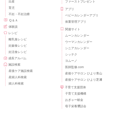
出産
ファーストプレゼント
育児
アプリ
不妊・不妊治療
ベビーカレンダーアプリ
Ｑ＆Ａ
体重管理アプリ
体験談
関連サイト
レシピ
ムーンカレンダー
離乳食レシピ
ウーマンカレンダー
妊娠食レシピ
シニアカレンダー
妊活食レシピ
シッテク
成長アルバム
ヨムーノ
施設検索
医師監修.com
産後ケア施設検索
産後ケアサロン ひより青山
産婦人科検索
産後ケアサロン ひより芝浦
婦人科検索
子育て支援団体
子育て支援機構
おぎゃー献金
母子栄養懇話会