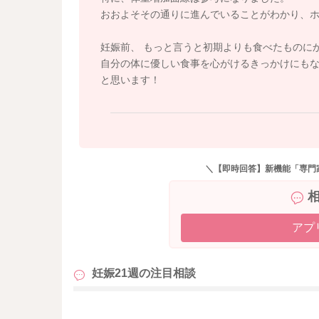
おおよそその通りに進んでいることがわかり、
妊娠中や産後に何をどれくらい食べたらよいか
妊娠前、 もっと言うと初期よりも食べたものに
【妊産婦にための食事バランスガイド・妊産婦
自分の体に優しい食事を心がけるきっかけにもな
https://www.mhlw.go.jp/content/000788598.pdf
と思います！
またお困りの際にはお声掛けくださいね。
どうぞよろしくお願いいたします
＼【即時回答】新機能「専門
アプ
妊娠21週の
注目相談
も