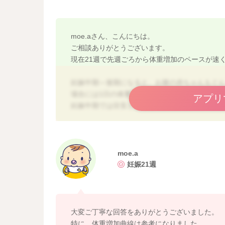
moe.aさん、こんにちは。
ご相談ありがとうございます。
現在21週で先週ごろから体重増加のペースが速
妊娠中期～後期になると、お腹の赤ちゃんもぐ
場合には1日の体重変動が激しくなるということ
アプリ
妊娠中期では目安としては1週間あたり0.3～0.
妊娠前の体重に応じた妊娠中の体重増加ペース
いね。
【妊娠中の体重増加曲線】
moe.a
https://www.ncchd.go.jp/scholar/research/secti
妊娠21週
妊娠中のお食事について、何をどれだけ食べた
ください。
お食事は基本的に1日3食、主食・主菜・副菜と
大変ご丁寧な回答をありがとうございました。
塩を意識したり、便秘気味のときには発酵食品
特に、体重増加曲線は参考になりました。