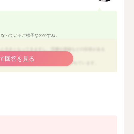
くなっているご様子なのですね。
んと大きくなってきますし、浮腫や便秘などの症状がある
もあります。
で回答を見る
5kgのペースで増やしていけると良いとされています。
については、以下の体重増加曲線を参考になさってくださ
on/socialmed/20210916.pdf
ら良いのかは以下の『食事バランスガイド』を参考にして
バランスよく食べることですが、浮腫が気になる時には減
や食物繊維を多めに摂るようにするとよいでしょう。