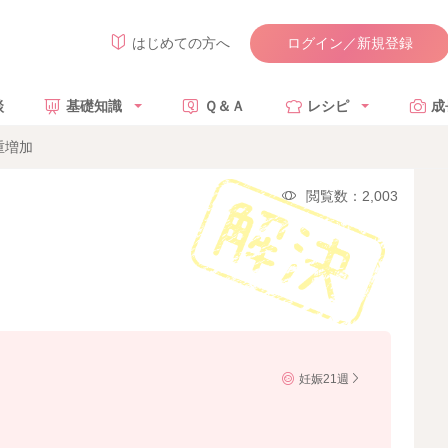
ログイン／新規登録
はじめての方へ
談
基礎知識
Ｑ＆Ａ
レシピ
成
重増加
閲覧数：2,003
妊娠21週