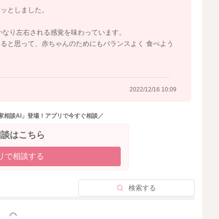
ホッとしました。
は以下の食事バランスガイドを参考にしてください。
かなり左右される感覚を味わっています。
のための食生活指針】
ると思って、赤ちゃんのためにもバランスよく 食べよう
2022/12/16 10:09
家相談AI」登場！アプリで今すぐ相談／
2022/12/15 13:42
相談はこちら
リで相談する
検索する
っと見る