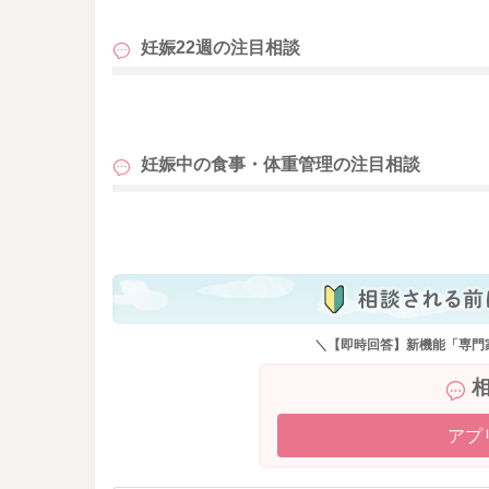
妊娠22週の
注目相談
も
妊娠中の食事・体重管理の
注目相談
も
＼【即時回答】新機能「専門
アプ