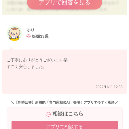
アプリで回答を見る
大型の魚の多くには、赤ちゃんへ影響する量の水銀が含まれて
いるため、厚生労働省が妊娠中の摂取量を定めています。
【注意が必要な魚（1切れ＝約80g）】
・1週間に2切れ
ゆり
キダイ マカジキ ユメカサゴ ミナミマグロ(インドマグロ)
妊娠33週
ヨシキリザメ イシイルカ クロムツ
・1週間に1切れ
キンメダイ ツチクジラ メカジキ クロマグロ(本マグロ) メ
ご丁寧にありがとうございます😭
バチ(メバチマグロ) エッチュウバイガイ マッコウクジラ
すごく安心しました。
【特には注意が必要でないもの】
キハダ ビンナガ メジマグロ ツナ缶 サケ アジ サバ
イワシ サンマ タイ ブリ カツオなど
2022/11/11 12:33
参考：
「お魚について知っておいてほしいこと」(厚生労働省)
＼【即時回答】新機能「専門家相談AI」登場！アプリで今すぐ相談／
https://www.mhlw.go.jp/topics/bukyoku/iyaku/syoku-anzen/suigi
相談はこちら
n/dl/100601-1.pdf
アプリで相談する
カツオは、水銀が多く含まれる魚ではありませんし、注意が必