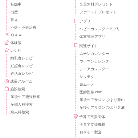
妊娠中
全員無料プレゼント
出産
ファーストプレゼント
育児
アプリ
不妊・不妊治療
ベビーカレンダーアプリ
Ｑ＆Ａ
体重管理アプリ
体験談
関連サイト
レシピ
ムーンカレンダー
離乳食レシピ
ウーマンカレンダー
妊娠食レシピ
シニアカレンダー
妊活食レシピ
シッテク
成長アルバム
ヨムーノ
施設検索
医師監修.com
産後ケア施設検索
産後ケアサロン ひより青山
産婦人科検索
産後ケアサロン ひより芝浦
婦人科検索
子育て支援団体
子育て支援機構
おぎゃー献金