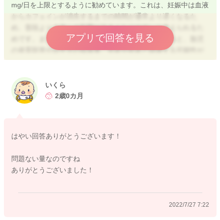
mg/日を上限とするように勧めています。これは、妊娠中は血液
からカフェインが消失するまでの時間が通常より遅くなるた
め、普段より人体への影響が大きくなりやすいと考えられるた
アプリで回答を見る
めです。また、妊娠中にカフェインを過剰に摂取すると、胎児
の発育阻害や出生児の低体重、早産や死産と関連する可能性が
研究により示唆されているため、摂り過ぎには注意が必要で
す。
いくら
200ml中に6mgのカフェイン量であれば、妊娠中であっても問題
2歳0カ月
ない量となります。
よろしくお願いいたします。
はやい回答ありがとうございます！
問題ない量なのですね
ありがとうございました！
2022/7/26 21:56
2022/7/27 7:22