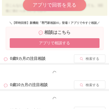
アプリで回答を見る
①こんなに食べる量が少なかったり、食べムラがあっても、3回
食に進むべきでしょうか？
⇒9か月以降になると、授乳だけでは1日に必要な栄養を補えな
＼【即時回答】新機能「専門家相談AI」登場！アプリで今すぐ相談／
くなってくるので、食事量は少なくてもよいので3回食にすすん
相談はこちら
でいくことをおすすめします。
ひと口でも食べることで、食べる練習（咀嚼機能・消化機能の
アプリで相談する
発達促進）にもなりますし、生活リズムもつきやすくなり、
徐々にその時間になると自然にお腹が空いてくるようになって
きます。
0歳9カ月の
注目相談
検索する
赤ちゃんの食欲はムラがありますので、食事回数がたまに1回や
2回になってしまうことがあっても構いませんので、無理のない
範囲で3回食をすすめてみてくださいね。
もっと見る
0歳10カ月の
注目相談
検索する
②3回食はいつまでには必ず始めたほうが良いという目安はあり
ますか？
もっと見る
⇒上記の理由から9か月以降になったら3回食にすすめることが