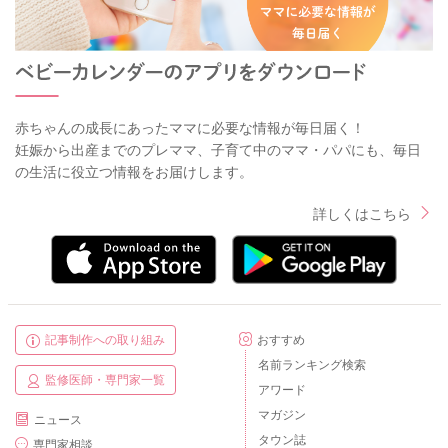
・お腹が空いていない
まずは食事と授乳の時間をある程度一定にして、離乳食を与え
る時間にしっかりとお腹を空かせるようにすると効果的です。
離乳食前の３～４時間は授乳やおやつなどは控えるようにして
みてください。
赤ちゃんの成長にあったママに必要な情報が毎日届く！
妊娠から出産までのプレママ、子育て中のママ・パパにも、毎日
の生活に役立つ情報をお届けします。
・食形態があっていない
また、食形態をアップさせたのなら、一度前の食形態に戻して
詳しくはこちら
みて食べるかどうかを確認してみてください。
食形態は急に大きめ硬めにすると食べにくさから一時的に食欲
が落ちることがありますので、まずはお子さんの好きな食材で
１品からゆっくりステップアップさせていきましょう。
・味が苦手
記事制作への取り組み
おすすめ
味付けなども工夫されているかと思いますが、お子さんの好き
名前ランキング検索
な食材があれば、その食材を使って色々なメニューを試してみ
監修医師・専門家一覧
アワード
るのも良いかと思います。
マガジン
ニュース
もし母乳やミルクがお好きなら離乳食の食材として使用してミ
タウン誌
専門家相談