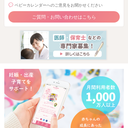
ベビーカレンダーへのご意見をお聞かせください
離乳食をはじめた当初はいつも完食していたとのことで、突然
離乳食を嫌がったり食べなくなると、とてもご心配なお気持ち
ご質問・お問い合わせはこちら
かとお察しいたします。
お子さんが食べなくなった時期にご病気をされたり、食形態を
変えたり、生活リズムが変わった、歯が生えてきたなど、なに
か変化はありましたでしょうか。
赤ちゃんが離乳食を食べなくなる主な原因は、
・お腹が空いていない
・食形態があっていない
・味が苦手
・歯が生えてきている
・病中・病後で胃腸機能が低下している
・暑さで食欲が低下している
などが考えられます。
すでに色々と実行されていることもあるかと思いますが、順番
に対処法を説明いたしますので、少しでもご参考になれば幸い
です。