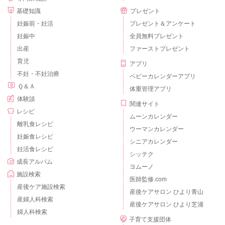
ルク粥やミルク煮、ミルクスープなどもおすすめです。
基礎知識
プレゼント
・歯が生えてきている
妊娠前・妊活
プレゼント＆アンケート
歯が生えてくると口の中の違和感から一時的に食事量が減少す
妊娠中
全員無料プレゼント
ることがあります。
出産
ファーストプレゼント
ある程度生えてきて口腔内のむず痒さが解消されると食事量は
育児
アプリ
いつも通りに戻ることがほとんどなのですが、しばらくは母乳
不妊・不妊治療
ベビーカレンダーアプリ
やミルク、柔らかい離乳食などを中心にしてご様子をみてあげ
Ｑ＆Ａ
体重管理アプリ
てください。
体験談
関連サイト
レシピ
・病中・病後で胃腸機能が低下している
ムーンカレンダー
離乳食レシピ
・暑さで食欲が低下している
ウーマンカレンダー
妊娠食レシピ
また、病中病後の胃腸機能低下や、今の時期などは暑さで食欲
シニアカレンダー
妊活食レシピ
低下が続いていたりすることがあります。
シッテク
成長アルバム
母子手帳の成長曲線を確認して、カーブに沿って身長体重が緩
ヨムーノ
やかに増加しているなら、今の食事量・授乳量でも成長に必要
施設検索
医師監修.com
なカロリーは補えていると判断できますが、
産後ケア施設検索
産後ケアサロン ひより青山
この1か月間で体重が減少傾向にあるご様子でしたら、一度小児
産婦人科検索
産後ケアサロン ひより芝浦
科を受診して体調面などに問題がないか診ていただくと安心か
婦人科検索
子育て支援団体
と思います。