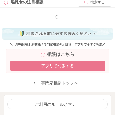
離乳食の
注目相談
検索する
推奨されていますが、『必ず』という時期は設けておりません
ので、どうしても難しいご様子であれば、お子さんのペースに
合わせて進めていただいても大丈夫です。
もっと見る
離乳完了の目安時期とされる1～1歳半の時期には3回食のリズム
がついていると望ましいかと思います。
③ 卵黄を一個食べ切っていなくても、卵白は少しずつでもあげ
ていったほうが良いでしょうか？
＼【即時回答】新機能「専門家相談AI」登場！アプリで今すぐ相談／
相談はこちら
⇒卵黄１個分食べきっていなくても、1回に小さじ2杯ほど食べ
られていれば、重篤な卵アレルギーの可能性は低くなります。
アプリで相談する
少食なお子さんで卵黄を1個食べさせるのが難しい場合には、1
回小さじ2杯分（卵黄1／2個分ほど）を食られているなら、少量
ずつ卵白（20分以上固ゆでにしたゆで卵の卵白）を食べ始めて
専門家相談トップへ
も良いかと思います。
ただし、卵白は卵黄よりもアレルギー反応は出やすいので、お
子さんの体調が良い時に、最初は耳かき1杯から徐々に摂取量を
増やしていくようにしてくださいね。
ご利用のルールとマナー