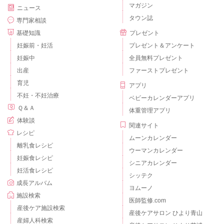
マガジン
ニュース
タウン誌
専門家相談
基礎知識
プレゼント
妊娠前・妊活
プレゼント＆アンケート
妊娠中
全員無料プレゼント
出産
ファーストプレゼント
育児
アプリ
不妊・不妊治療
ベビーカレンダーアプリ
Ｑ＆Ａ
体重管理アプリ
体験談
関連サイト
レシピ
ムーンカレンダー
離乳食レシピ
ウーマンカレンダー
妊娠食レシピ
シニアカレンダー
妊活食レシピ
シッテク
成長アルバム
ヨムーノ
施設検索
医師監修.com
産後ケア施設検索
産後ケアサロン ひより青山
産婦人科検索