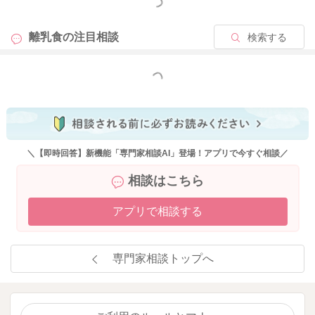
もっと見る
食事を片づけようとすると嫌がったり、まだ食べたがる様子な
ら『ご飯の時間はちゃんと食べようね』と声掛けをしてから再
離乳食の
注目相談
検索する
度食べさせてもOKです。
こういったことを何度か繰り返すうちに、食事を落とすのはよ
もっと見る
くない行動なんだなということや、食事の時間にはちゃんとご
飯を食べないとご飯がなくなってしまうということを徐々に理
解していきます。
遊び食べや歩き食べなどが落ち着いてくるのは、大体2～3歳以
＼【即時回答】新機能「専門家相談AI」登場！アプリで今すぐ相談／
降になる場合が多いです。また、保育園や幼稚園に通い始める
相談はこちら
と、周りの行動を見ながら食事を食べるようになってくるの
で、自然と食事のマナーや椅子に座って食べることも覚えてま
アプリで相談する
す。
乳幼児期にお子さんがマイペースに食事時間を楽しんでいらっ
専門家相談トップへ
しゃることは良いことだと思いますので、お子さんの『食べる
ことが好き・楽しい』という気持ちは大事にしつつ、焦らずお
子さんのご様子に応じて少しずつ食事のマナーを身につけさせ
ていってくださいね。