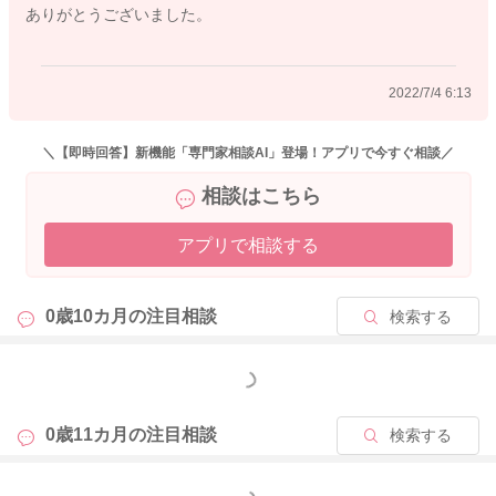
ありがとうございました。
かと思います。
そういう時は後でおなかが空いてしまいますので、たぴおんさ
んが拾って食べさせてあげても特に問題ありませんよ。
2022/7/4 6:13
また、言葉ではなくても、お母さんの喜怒哀楽の感情は、表情
や声質から理解できるようになっている月齢ですので、よくな
＼【即時回答】新機能「専門家相談AI」登場！アプリで今すぐ相談／
い行動をしたら『×だよ（手を×マークにしながら）』『いけな
相談はこちら
いよ』などと真剣な表情でお子さんの目を見ながら、低めの声
で短い言葉で注意してあげるのも効果的です。
アプリで相談する
他には、『食べ物さんが泣いてるよー』『食べてほしいって言
ってるよー』と食べ物になりきって泣きまねをしてみるなどで
も良いと思います。
0歳10カ月の
注目相談
検索する
そして、ちゃんと手でつかんでお口に運べて食べられたら『上
手に食べてえらいね！すごいね！』と沢山ほめて、正しい行動
もっと見る
を促してあげましょう。
また、食事を食べさせようとしても集中力が切れたり、遊んで
0歳11カ月の
注目相談
検索する
食べないようなら『遊んだらご馳走様しようね』などと言って
一度ごちそうさまをして食事を下げる方法もあります。