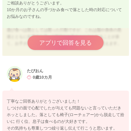
ご相談ありがとうございます。
10か月のお子さんの手づかみ食べで落とした時の対応について
お悩みなのですね。
遊び食べは親としては困った行動ですが、これは脳や身体の発
達とともに生後８か月～1歳頃のお子さんにみられることが多
アプリで回答を見る
く、お子さんが順調に成長・発達している証拠とも言えます。
遊び食べは、食べるよりも遊ぶことに興味が向いている状態の
ときの起こりやすいので、ある程度お腹が満たされてくると遊
び食べはをしすくなります。
たぴおん
赤ちゃんが食事に集中できる時間は10～15分程といわれていま
0歳10カ月
すので、できるだけ机の周りにお子さんが興味のあるおもちゃ
などを置かないことや、食事の方に興味を向けるように声掛け
したり歌ったりといった工夫も効果的です。
丁寧なご回答ありがとうございました！
しつけの面で心配でしたが与えても問題ないと言っていただき
ホッとしました。落としても椅子(ローチェアー)から脱走して拾
0歳の時期は食事のマナーを身に着けさせるには早い時期ですの
いに 行く位、息子は食べるのが大好きです。
で、言って聞かせてもごはんをぽいぽい投げてしまったりし
その気持ちも尊重しつつ繰り返し伝えて行こうと思います。
て、結局ほとんど自分では食べられなかったということもある