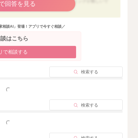
減っているとのこと、２回食にするタイミングが難しいで
で回答を見る
ので、乳汁量が減るほどの量を与えなくても大丈夫です。
離乳食自体は食べてくれそうですが、離乳食初期は哺乳量
家相談AI」登場！アプリで今すぐ相談／
。
相談はこちら
思いますが、もし離乳食初期から２回食を始める場合は、
りも、ミルクを使用したメニュー中心に進めて、ミルクを
リで相談する
か？ ミルク粥や、ミルクパン粥、ミルク煮、ポタージュ
ように進めるのであれば、２回食に進めても良いのかなと
検索する
ますので、参考にして頂けたら幸いです。
っと見る
・作り方】
/category-4?q=%E3%83%9F%E3%83%AB%E3%82%AF&ct=
検索する
ありませんので、離乳食初期は哺乳量が極端に減らない様
っと見る
ね。