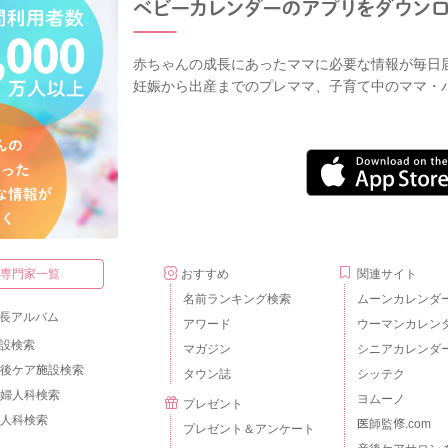
赤ちゃんの成長にあったママに必要な情報が毎日
妊娠から出産までのプレママ、子育て中のママ・
・専門家一覧
おすすめ
関連サイト
名前ランキング検索
ムーンカレンダ
長アルバム
アワード
ウーマンカレン
設検索
マガジン
シニアカレンダ
後ケア施設検索
タウン誌
シッテク
婦人科検索
ヨムーノ
プレゼント
人科検索
医師監修.com
プレゼント＆アンケート