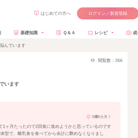
ログイン／新規登録
はじめての方へ
談
基礎知識
Ｑ＆Ａ
レシピ
成
を悩んでいます
閲覧数：356
でいます
0歳6カ月
て1ヶ月たったので2回食に進めようかと思っているのです
型体型で、離乳食を食べてから余計に飲めなくなりまし