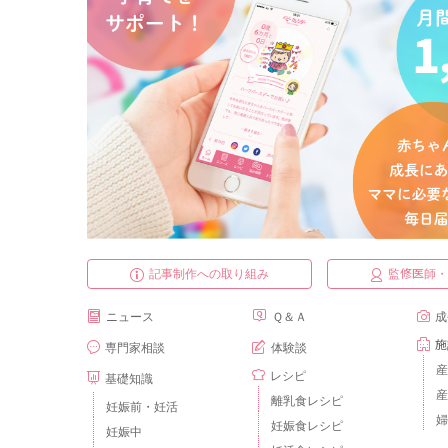
記事制作への取り組み
監修医師
ニュース
Ｑ＆Ａ
成
施
専門家相談
体験談
産
レシピ
基礎知識
産
離乳食レシピ
妊娠前・妊活
婦
妊娠食レシピ
妊娠中