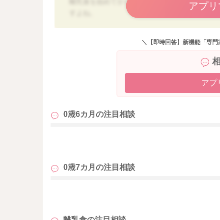
離乳食を始めてから、母乳やミルクを飲む量が
アプリ
すよね。
離乳食時期は、離乳食はごっくんの練習になる
たしかに、食べる事がお好きなお子様なので、
＼【即時回答】新機能「専門
を確保する事を優先して頂くと良いと思います
２回食は７か月頃のタイミングでも宜しいかと
２回目の離乳食は、色々な食材を試すというよ
アプ
摂取する機会ととらえてみてはいかがでしょう
スープなど、離乳食からもミルクが摂取できる
0歳6カ月の
注目相談
思います。
離乳食初期のミルクを使用したレシピを添付し
も
【5～6カ月ごろ(離乳食初期)のミルクのレシピ
https://baby-calendar.jp/baby-food-recipe
0歳7カ月の
注目相談
いずれにしても、２回食への移行は焦る必要は
も
に、お子様の様子を見ながら進めてみて下さい
離乳食の
注目相談