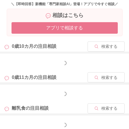
塩を少し足したり、調味料の旨みを体験させてあげる事は良い
＼【即時回答】新機能「専門家相談AI」登場！アプリで今すぐ相談／
事だと思います。
相談はこちら
それで食が進むのであれば、大いに活用して進めてあげましょ
う。 大人の味付の２～３倍に薄めたり、ベビーフードの味付
アプリで相談する
け以下の塩分にしたりという工夫であれば、腎臓に負担がかか
るほどの塩分量ではありません。 現在はとても上手に進めら
れていると思います。 離乳食の最終目的は、大人の食事から
0歳10カ月の
注目相談
検索する
の取り分けで食事が食べられるという所も重要です。 その点
からは、とても良い方向で進まれていると思いますよ。
もっと見る
食べムラがある事について、
子どもは食べ慣れないものは食べたがらないという本能的なも
0歳11カ月の
注目相談
検索する
のが備わっていて、そういったことが食べムラや食わず嫌いに
つながっていることもあります。もともと人間には「新寄の恐
もっと見る
怖」といって、食べ慣れない物への恐怖や警戒心があります。
それは、自分の身を守る上で大事な感覚とされており、初めて
離乳食の
注目相談
検索する
見るものに対して恐怖心を持って警戒するという行動がみられ
ます。このような事実があることをママやパパがしっかりと理
解することで、客観的に子どもの離乳食について向き合いやす
もっと見る
くなります。