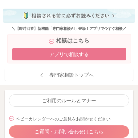
バナナ、豆腐、スイカ、ハイハイン、食パンなどは、目で見た
だけで安心で美味しい味という事がお子様自身で認識できるの
で、好んで食べてくれるのだと思います。 新しい食材や献立
＼【即時回答】新機能「専門家相談AI」登場！アプリで今すぐ相談／
は、お子様自身の食体験が少ない事から、安心・安全で美味し
相談はこちら
いものだという事が見ただけでは認識できない事から、食べた
がらないという事もあります。 恐怖心を無くすには、楽しい
アプリで相談する
体験や嬉しい体験や褒められる体験を増やし、目で見る機会を
増やし、大人が美味しそうに食べている姿をたくさん見せてあ
げて下さい。 だんだんとその食材に対する恐怖が薄れて、食
専門家相談トップへ
べてくれるようになってきますよ。 食べ慣れないものは１０
回は試さないと受け入れられないというデータもあります。
数回試して食べないから嫌いなものとせずに、少し間をあけて
何回もトライしてみて下さいね。 無理強いは禁物ですので、
ご利用のルールとマナー
食べなくても大人が美味しそうにたべる姿をたくさん見せてあ
げましょう。
ベビーカレンダーへのご意見をお聞かせください
一緒のものを取分けたり、美味しく食べる姿を見せる事を実際
に実践されているので、とても良いと思います。 根気が必要
ご質問・お問い合わせはこちら
になりますが、是非現在の良い習慣を継続してあげて下さい