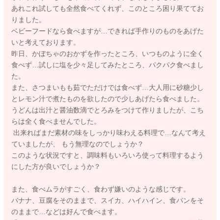
あれこれ試しても全然食べてくれず、このところ困り果ててお
りました。
ベビーフードなら食べますが…できれば手作りのものをあげた
いと考えております。
昨日、かぼちゃのおかずを作ったところ、いつものように全く
食べず…試しに塩を少々足してみたところ、パクパク食べまし
た。
また、さつまいもも茹でただけでは食べず…大人用に砂糖少し
とレモン汁で煮たものを欲したので少しあげたら食べました。
うどんは出汁と醤油数滴でとろみをつけて作りましたが、こち
らは全く食べませんでした。
出来ればまだ素材の味をしっかり味わえる料理で…なんて考え
ていましたが、 もう無理なのでしょうか？
このような状況ですと、調味料もいろいろ使って料理するよう
にした方が良いでしょうか？
また、食べムラがすごく、食わず嫌いのような感じです。
バナナ、豆腐をそのままで、スイカ、ハイハイン、食パンをそ
のままで…などは好んで食べます。