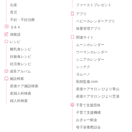
出産
ファーストプレゼント
育児
アプリ
不妊・不妊治療
ベビーカレンダーアプリ
Ｑ＆Ａ
体重管理アプリ
体験談
関連サイト
レシピ
ムーンカレンダー
離乳食レシピ
ウーマンカレンダー
妊娠食レシピ
シニアカレンダー
妊活食レシピ
シッテク
成長アルバム
ヨムーノ
施設検索
医師監修.com
産後ケア施設検索
産後ケアサロン ひより青山
産婦人科検索
産後ケアサロン ひより芝浦
婦人科検索
子育て支援団体
子育て支援機構
おぎゃー献金
母子栄養懇話会