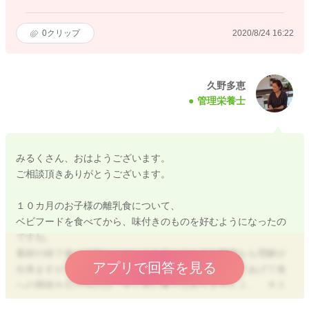
0
クリップ
2020/8/24 16:22
久野多恵
管理栄養士
みるくさん、おはようございます。
ご相談頂きありがとうございます。
１０カ月のお子様の離乳食について、
ベビフードを食べてから、味付きのものを好むようになったの
ですね。
素材の味で食べて欲しいというみるくさんのお気持ちも理解が
アプリで回答を見る
出来ますが、調味料を使用してお子様の好む味にしてあげて食
への興味を広げるのは、全く悪い事ではありませんよ。 大人
の食事程濃い味付けはお勧めできませんが、砂糖とレモン汁や