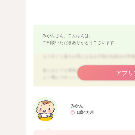
みかんさん、こんばんは。
ご相談いただきありがとうございます。
もうすぐ１歳５か月になるお子様の丸飲みや早
食にはとても興味があるご様子で喜ばしいこと
アプリ
よく噛んでゆっくりと食べてもらうためには、
咀嚼回数を多くしていくことが推奨されていま
口に次々に入れ込めてしまう大きさのものばか
込み過ぎてあまり咀嚼できずに丸飲みしてしま
みかん
かじり取ってもらうためには、お子様の口幅よ
1歳4カ月
しています。
例えば、おにぎりも大人サイズくらいにしたり、
げると食べやすい)、野菜も大人の煮物のように