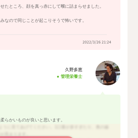
させたところ、顔を真っ赤にして喉に詰まらせました。
には入れ込めないので、どのように食べたらよいか自分な
飲みなので同じことが起こりそうで怖いです。
うちは食べ方がわからずにぐずったりすることもあるかも
たくさん見せてあげて、少しずつ進めてみてくださいね。
2022/3/26 21:24
久野多恵
2022/3/25 22:45
管理栄養士
い柔らかいものが良いと思います。
ように見てあげてください。1口量が多すぎたり、奥の歯
性が高まります。