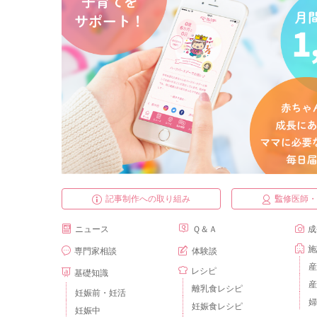
記事制作への取り組み
監修医師
ニュース
Ｑ＆Ａ
成
施
専門家相談
体験談
産
レシピ
基礎知識
産
離乳食レシピ
妊娠前・妊活
婦
妊娠食レシピ
妊娠中