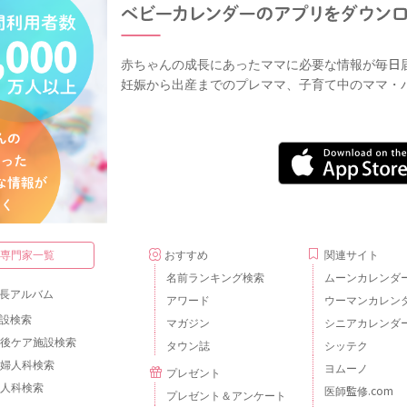
赤ちゃんの成長にあったママに必要な情報が毎日
妊娠から出産までのプレママ、子育て中のママ・
・専門家一覧
おすすめ
関連サイト
名前ランキング検索
ムーンカレンダ
長アルバム
アワード
ウーマンカレン
設検索
マガジン
シニアカレンダ
後ケア施設検索
タウン誌
シッテク
婦人科検索
ヨムーノ
プレゼント
人科検索
医師監修.com
プレゼント＆アンケート