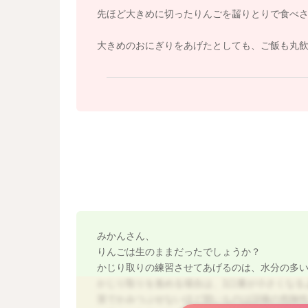
てあげたり、というような工夫がお勧めです。
先ほど大きめに切ったりんごを齧りとりで食べ
お子様の口幅よりも大きいものであれば、一度
大きめのおにぎりをあげたとしても、ご飯も丸
りに学習することにもつながります。 最初の
しれませんが、お母さんがかじり取るお手本を
ご参考までによろしくお願いいたします。
みかんさん、
りんごは生のままだったでしょうか？
かじり取りの練習させてあげるのは、水分の多
かじり取りを進める場合は、1口量が小さくなる
茎でかみつぶせないほど固いものは誤嚥の危険