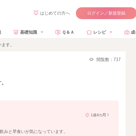
ログイン／新規登録
はじめての方へ
談
基礎知識
Ｑ＆Ａ
レシピ
成
います。
閲覧数：717
す。
1歳4カ月
丸飲みと早食いが気になっています。