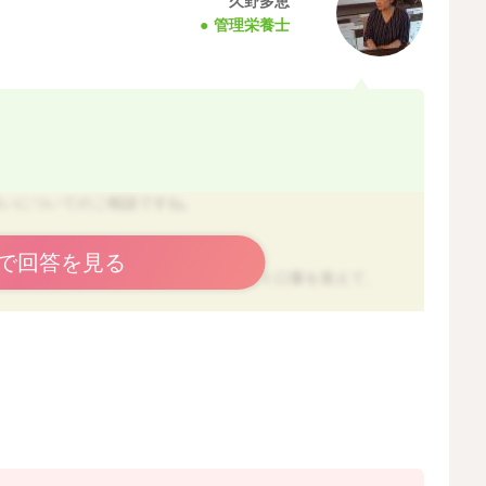
久野多恵
管理栄養士
食いについてのご相談ですね。
ですね。
で回答を見る
前歯でかじり取りながら、自分に合った１口量を覚えて、
す。
りですと、自分に合った適量があまり学習できずに、入れ
うことがあります。
りも極端に大きい食材を持たせてあげるという方法を推奨
食パンはそのままの大きさで持たせたり(水分に浸してあ
ゴロゴロと大きめのものをかじり取って食べるように促し