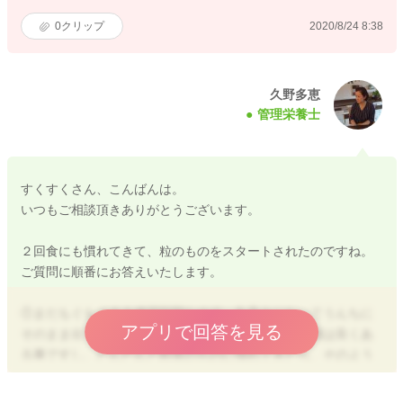
0
クリップ
2020/8/24 8:38
久野多恵
管理栄養士
すくすくさん、こんばんは。
いつもご相談頂きありがとうございます。
２回食にも慣れてきて、粒のものをスタートされたのですね。
ご質問に順番にお答えいたします。
①まだもぐもぐする練習段階なので、丸呑みになってうんちに
アプリで回答を見る
そのまま出てきてしまっても大丈夫です。 この時期は良くあ
る事ですし、だんだんと粒状のものに慣れてきたら、そのよう
な事も少なくなってきますので、様子を見て頂いて大丈夫です
よ。