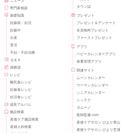
ニュース
タウン誌
専門家相談
基礎知識
プレゼント
妊娠前・妊活
プレゼント＆アンケート
妊娠中
全員無料プレゼント
出産
ファーストプレゼント
育児
アプリ
不妊・不妊治療
ベビーカレンダーアプリ
Ｑ＆Ａ
体重管理アプリ
体験談
関連サイト
レシピ
ムーンカレンダー
離乳食レシピ
ウーマンカレンダー
妊娠食レシピ
シニアカレンダー
妊活食レシピ
シッテク
成長アルバム
ヨムーノ
施設検索
医師監修.com
産後ケア施設検索
産後ケアサロン ひより青山
産婦人科検索
産後ケアサロン ひより芝浦