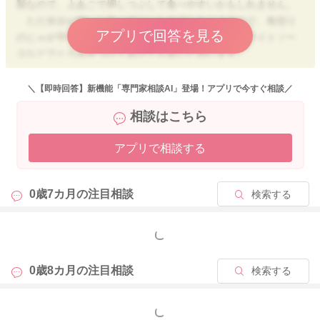
類なので、上あごで押しつぶして食べやすいかもしれません。
ただ水分が無いと食べずらいものでもありますので、角切り
アプリで回答を見る
のじゃが芋やかぼちゃなどをお粥などにぜたり、ホワイトソー
スなどでとろみをつけてあげても良いと思います。
・角切りの食材をスープに入れたり、とろみをつけたりという
＼【即時回答】新機能「専門家相談AI」登場！アプリで今すぐ相談／
方法で良いですよ。 食べ進みずらいものは、お粥や今までの
相談はこちら
ペースト状に混ぜるという方法でも大丈夫です。 お子様の口
がもぐもぐ動いているか確認しながら進めていかれると良いで
アプリで相談する
すね。
・自分の目で見たものを手で触れるという行為はとても良い状
0歳7カ月の
注目相談
検索する
況です。目と手の協働運動が獲得されていますね。 手づかみ
食べの前段階としてとても良いですよ。 また、実際に食材を
触ったり、興味があるものを舐めたりという行動も悪くはあり
もっと見る
ません。 基本的にはお子様のやりたいようにやらせてあげて
見守りの精神で良いと思います。ただ、遊び食べと区別する為
0歳8カ月の
注目相談
検索する
に、そのような行動が長く継続する場合は、時間をみて切り上
げましょう。
もっと見る