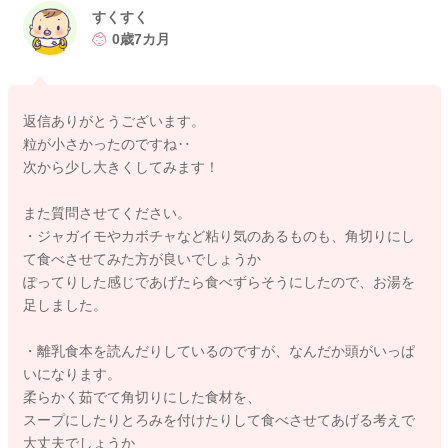
すくすく
もう少し大き目の粒のものはもぐもぐしているご様子はありま
0歳7カ月
すか？ お写真の食材は少し細かいかなと感じます。もちろん
このような食材があっても問題ないのですが、もぐもぐするに
はもう少し大き目の方がやり易いです。
返信ありがとうございます。
食材が小さすぎたり、水分が多すぎると、もぐもぐしなくても
粒が小さかったのですね‥
容易に飲みこめてしまうので丸のみになる事があります。 ３
次から少し大きくしてみます！
～５ｍｍくらいの粒のものを与えてみると、飲みこみずらいの
でもぐもぐする動きが促されてくるかもしれませんね。
また質問させてください。
・ジャガイモやカボチャなど粘り気のあるものも、角切りにし
もぐもぐは舌を上あごに押つつけて食材を押しつぶしてから飲
て食べさせてみた方が良いでしょうか
みこむ動きになります。外からみていると、左右の口角が同時
ぽってりした感じであげたら食べずらそうにしたので、お湯を
にひかれるように動きます。口が２～３回動けば、もぐもぐ出
足しました。
来ている状態を思って良いです。 お子様の口元に注目して与
えてみて下さいね。
・離乳食本を読んだりしているのですが、なんだか頭がいっぱ
いになります。
豆腐はもぐもぐの練習にはとても良い食材です。少しずつ大き
柔らかく茹でて角切りにした食材を、
くして、もぐもぐの練習をさせてあげると良いですね。
スープにしたりとろみを付けたりして食べさせてあげる考えで
大丈夫でしょうか