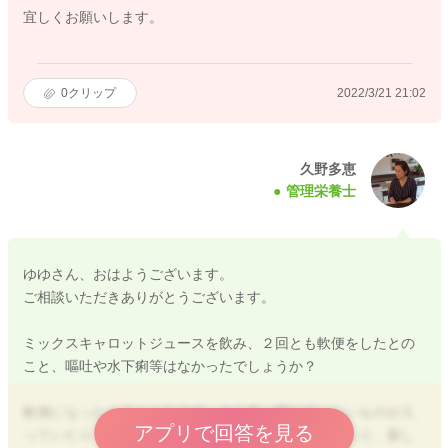
宜しくお願いします。
0
クリップ
2022/3/21 21:02
久野多恵
管理栄養士
ゆゆさん、おはようございます。
ご相談いただきありがとうございます。
ミックスキャロットジュースを飲み、２回とも軟便をしたとの
こと、嘔吐や水下痢等はなかったでしょうか？
軟便になったとのことなので、まだ食べ慣れていないものが入
アプリで回答を見る
っていたり、食物繊維が多すぎてお腹の調子が崩れたり、新し