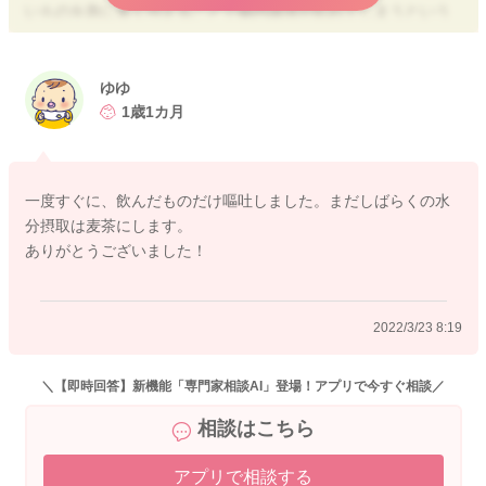
いものを急に多く与えることで腸内環境が乱れてしまうという
ことも考えられます。直接的な原因はわかりませんが、量や頻
度には気を付ける必要はあると思います。
ゆゆ
そのジュースについて、１歳児が飲んでも良い幼児用のもので
1歳1カ月
あれば、薄めて少しずつ慣らしてあげてお腹の調子を見ながら
進めるという対応で良いと思いますが、大人用のものであれば
甘みもあると思いますので習慣的な摂取にはせず、薄めて時々
一度すぐに、飲んだものだけ嘔吐しました。まだしばらくの水
のご褒美やおやつ作りの素材として活用するなどの工夫をされ
分摂取は麦茶にします。
ると良いと思います。
ありがとうございました！
ジュース類は砂糖や塩分が含まれていることもありますし、果
汁が多いものは甘みが強く癖になりやすいものとなります。
2022/3/23 8:19
与える頻度と量はご家庭でルールを作っていただき、甘みのも
のに慣れ過ぎて麦茶や水等が飲めなくならないように進めてい
ただくと安心ですね。
＼【即時回答】新機能「専門家相談AI」登場！アプリで今すぐ相談／
相談はこちら
アプリで相談する
2022/3/22 9:51