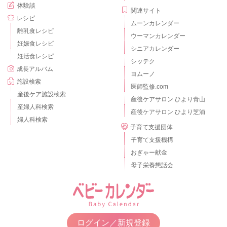
体験談
関連サイト
レシピ
ムーンカレンダー
離乳食レシピ
ウーマンカレンダー
妊娠食レシピ
シニアカレンダー
妊活食レシピ
シッテク
成長アルバム
ヨムーノ
施設検索
医師監修.com
産後ケア施設検索
産後ケアサロン ひより青山
産婦人科検索
産後ケアサロン ひより芝浦
婦人科検索
子育て支援団体
子育て支援機構
おぎゃー献金
母子栄養懇話会
ログイン／新規登録