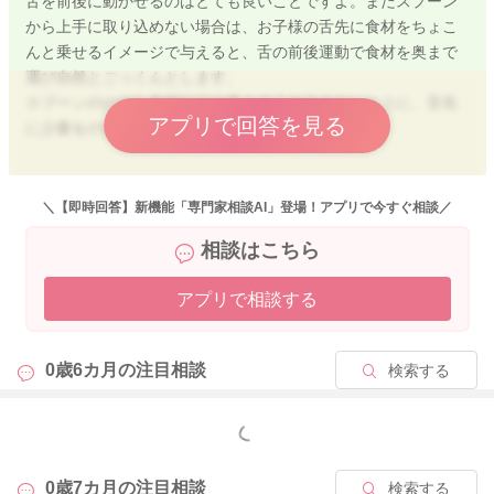
舌を前後に動かせるのはとても良いことですよ。まだスプーン
から上手に取り込めない場合は、お子様の舌先に食材をちょこ
んと乗せるイメージで与えると、舌の前後運動で食材を奥まで
運び自然とごっくんとします。
スプーンののせた食材を口の奥まで入れ込まないように、舌先
アプリで回答を見る
に少量をのせるイメージで与えてみてください。
人参だけでなくいろいろな野菜もトライできると良いですね。
食べなくても仕方ないかー食べてくれたらラッキーくらいの
＼【即時回答】新機能「専門家相談AI」登場！アプリで今すぐ相談／
心持ちで進めると楽に進められますよ。
相談はこちら
離乳食やミルクを飲めていなくても、母乳が飲めていれば過度
アプリで相談する
の心配はいりません。
離乳食を食べられるようになってきたら、鉄分を意識した食材
を取り入れていけると良いですね。
0歳6カ月の
注目相談
検索する
この時期にパクっと上手に食べられるお子様は少ないように思
いますよ。 上唇がとじて自分で取り込めるようになるまで
もっと見る
は、お母さんが舌先に乗せてあげてください。
7か月になっても食べないお子様はとても多いです。1歳まで食
0歳7カ月の
注目相談
検索する