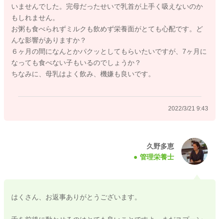
いませんでした。完母だったせいで乳首が上手く吸えないのか
スプーンで与えられることを嫌がるお子様もいますので、お母
もしれません。
さんの指にペーストを付けて与えてみたり、生の野菜スティッ
お粥も食べられずミルクも飲めず栄養面がとても心配です。ど
クを使用してペーストを付けて与えるという方法もあります
んな影響がありますか？
よ。 生野菜はしっかりと洗って使用してくださいね。
６ヶ月の間になんとかパクッとしてもらいたいですが、7ヶ月に
なっても食べない子もいるのでしょうか？
離乳食初期ですので、様子を見ていただいて良い時期ですよ。
ちなみに、母乳はよく飲み、機嫌も良いです。
離乳食が進まないこと自体は問題ないですが、母乳を飲む量
が減ったり、身長と体重の伸びがわるくなったり、顔色や機嫌
が悪いことが続くなどが現れたら、医師にご相談くださいね。
2022/3/21 9:43
よろしくお願いいたします。
久野多恵
管理栄養士
2022/3/19 23:41
はくさん、お返事ありがとうございます。