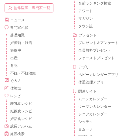
名前ランキング検索
監修医師・専門家一覧
アワード
マガジン
ニュース
タウン誌
専門家相談
基礎知識
プレゼント
妊娠前・妊活
プレゼント＆アンケート
妊娠中
全員無料プレゼント
出産
ファーストプレゼント
育児
アプリ
不妊・不妊治療
ベビーカレンダーアプリ
Ｑ＆Ａ
体重管理アプリ
体験談
関連サイト
レシピ
ムーンカレンダー
離乳食レシピ
ウーマンカレンダー
妊娠食レシピ
シニアカレンダー
妊活食レシピ
シッテク
成長アルバム
ヨムーノ
施設検索