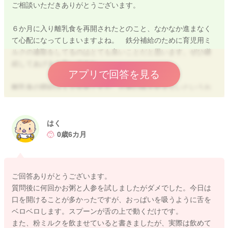
ご相談いただきありがとうございます。
６か月に入り離乳食を再開されたとのこと、なかなか進まなく
て心配になってしまいますよね。 鉄分補給のために育児用ミ
ルクの連取をしてるのはとても良いことだと思います。ぜひ継
続してあげると良いですね。
アプリで回答を見る
離乳食の開始は１０倍粥ですが、お粥の味を好まないというお
子様も実は多いです。
１週間程度お粥を与えてみて、それでも食べ進まないようであ
れば、いろいろな野菜にチャレンジして良いですよ。 カボチ
はく
ャやサツマイモ、コーン等甘みのあるものを好むお子様もいれ
0歳6カ月
ば、葉物や豆腐などを好むお子様もいます。 食べないものに
は注目せずに食べてくれるものを探すという視点で進めていけ
ると良いですね。
ご回答ありがとうございます。
質問後に何回かお粥と人参を試しましたがダメでした。今日は
口を開けない場合は無理に与えることもできませんし、口を閉
口を開けることが多かったですが、おっぱいを吸うように舌を
じない場合は口周りの筋力をつけるため、歯固めのおもちゃや
ベロベロします。スプーンが舌の上で動くだけです。
ラッパや笛などのおもちゃを持たせてあげても良いですね。
また、粉ミルクを飲ませていると書きましたが、実際は飲めて