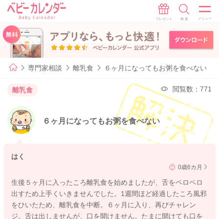
専門家相談
離乳食
６ヶ月になってもお粥を食べない
閲覧数：771
離乳食
６ヶ月になってもお粥を食べない
はく
0歳6カ月
生後５ヶ月に入ったころ離乳食を始めましたが、舌をペロペロ
出すため上手くいきませんでした。1週間ほど経過したころ風邪
をひいたため、離乳食を中断。６ヶ月に入り、再びチャレン
ジ。舌は出しませんが、口を開けません。たまに開けても口を