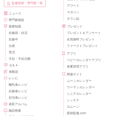
監修医師・専門家一覧
アワード
マガジン
ニュース
タウン誌
専門家相談
基礎知識
プレゼント
妊娠前・妊活
プレゼント＆アンケート
妊娠中
全員無料プレゼント
出産
ファーストプレゼント
育児
アプリ
不妊・不妊治療
ベビーカレンダーアプリ
Ｑ＆Ａ
体重管理アプリ
体験談
関連サイト
レシピ
ムーンカレンダー
離乳食レシピ
ウーマンカレンダー
妊娠食レシピ
シニアカレンダー
妊活食レシピ
シッテク
成長アルバム
ヨムーノ
施設検索
医師監修.com