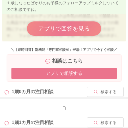
１歳になったばかりのお子様のフォローアップミルクについて
のご相談ですね。
もともとフォローアップミルクは牛乳の代替品として開発され
た商品ですので、牛乳が苦手なお子様や牛乳に慣れるまでの期
アプリで回答を見る
間にフォローアップミルクを使用するのはとても良い方法で
す。 フォローアップミルクは、１歳～３歳のお子様の不足し
がちな、栄養素(カルシウム・鉄分・ビタミンD・DHA)などを強
化したものなので、牛乳にも慣らしつつ３歳くらいまで継続さ
＼【即時回答】新機能「専門家相談AI」登場！アプリで今すぐ相談／
れても良いものですよ。
相談はこちら
１歳以降の哺乳瓶の継続的な使用は、虫歯のリスクが上がった
アプリで相談する
り、歯並びにも影響が出る可能性もあるので、１歳６カ月くら
いを目途に卒業できると良いと思います。 ストローやコップ
でお茶は飲めるのですね。
1歳0カ月の
注目相談
検索する
フォローアップミルクをそれらで飲めるように、少しずつ練習
していけると良いですね。 １歳半頃になると、お母さんの言
っている言葉もだんだんと理解できるようになってきますの
もっと見る
で、哺乳瓶にサヨナラする事を少しずつ言い聞かせてあげれ
ば、卒業できるかもしれませんね。焦らずゆっくりと様子を見
1歳1カ月の
注目相談
検索する
ながら進めましょう。