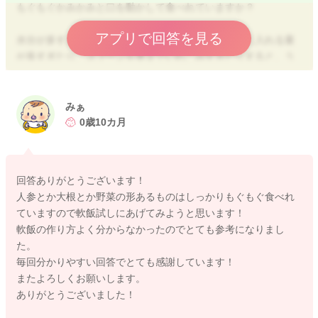
もぐもぐかみかみと口を動かして食べれていますか？
アプリで回答を見る
水分が多すぎたり、食べずらさを感じたり、口の中に入れる量
が多すぎたり、スプーンを奥までいれこみすぎたりすると、う
まく咀嚼できずに丸飲みになることがあります。
その他の食材でもぐもぐかみかみができているお子様でした
みぁ
ら、月齢並みの口腔発達は促されていると思いますので、軟飯
0歳10カ月
に近い形状で与えてみても良いと思います。 冷凍にしてから
レンジで加熱すると粘りが生まれてしまうこともありますの
で、普通に炊いたご飯を冷凍して、そこにご飯と同量の水を加
回答ありがとうございます！
えてレンジで加熱することで軟飯が出来上がります。
人参とか大根とか野菜の形あるものはしっかりもぐもぐ食べれ
【軟飯◎電子レンジで◎】
ていますので軟飯試しにあげてみようと思います！
https://baby-calendar.jp/recipe/4088
軟飯の作り方よく分からなかったのでとても参考になりまし
た。
軟飯でも食べずらい場合は、また水分を足したりし、お子様が
毎回分かりやすい回答でとても感謝しています！
食べやすいようにいろいろと変化させて様子をみてあげつつ水
またよろしくお願いします。
分量を加減してあげられると良いですね。
ありがとうございました！
よろしくお願いいたします。