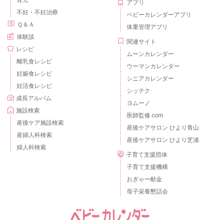
育児
アプリ
不妊・不妊治療
ベビーカレンダーアプリ
Ｑ＆Ａ
体重管理アプリ
体験談
関連サイト
レシピ
ムーンカレンダー
離乳食レシピ
ウーマンカレンダー
妊娠食レシピ
シニアカレンダー
妊活食レシピ
シッテク
成長アルバム
ヨムーノ
施設検索
医師監修.com
産後ケア施設検索
産後ケアサロン ひより青山
産婦人科検索
産後ケアサロン ひより芝浦
婦人科検索
子育て支援団体
子育て支援機構
おぎゃー献金
母子栄養懇話会