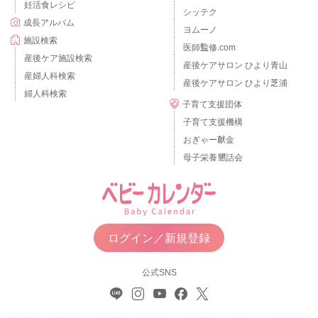
妊活食レシピ
シッテク
成長アルバム
ヨムーノ
施設検索
医師監修.com
産後ケア施設検索
産後ケアサロン ひより青山
産婦人科検索
産後ケアサロン ひより芝浦
婦人科検索
子育て支援団体
子育て支援機構
おぎゃー献金
母子栄養懇話会
ログイン／新規登録
公式SNS