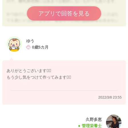
ので、離乳食初期にはあまりお勧めしないものでもあります。
アプリで回答を見る
かつおだしなどのうま味成分を離乳食に活用していくことはと
ても良いとは思いますが、食塩やその他の調味料等を含まない
天然のものや、かつお節のみでとった出汁を使用すると良いと
思います。
茶こしにかつお節を入れて、お湯を回しかけるだけで簡単に即
ゆう
席でかつお出汁が作れますので、そのようなものを使用してい
0歳5カ月
けると良いですね。
当アプリにも簡単な出汁の取り方の動画がありますので、良か
ありがとうございます🙇‍♀️
ったらご参考ください。
もう少し気をつけて作ってみます🙇‍♀️
◉きほんの主食・だしの作り方【動画付き】
https://baby-calendar.jp/baby-food-recipe/how-to-make#p4
2022/3/8 23:55
2022/3/8 21:37
久野多恵
管理栄養士