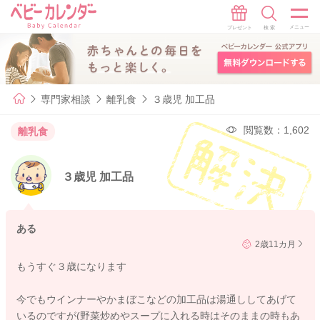
専門家相談
離乳食
３歳児 加工品
閲覧数：1,602
離乳食
３歳児 加工品
ある
2歳11カ月
もうすぐ３歳になります
今でもウインナーやかまぼこなどの加工品は湯通ししてあげて
いるのですが(野菜炒めやスープに入れる時はそのままの時もあ