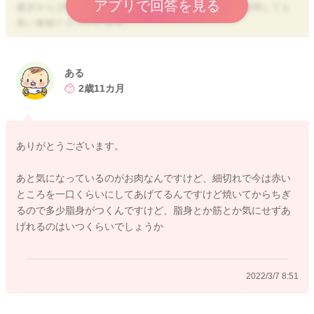
アプリで回答を見る
過ぎから少量であれば湯通しせずにそのまま調理に使用しても
良い食材となっています。
調理法にもよりますが、野菜炒めやスープなど味のアクセント
として使用する際は、加工品の塩分も考慮して調味料を加減す
ある
ればよいので下茹では必要ないです。
2歳11カ月
そのまま与える際も、あまり濃い味に慣れさせたくなかった
り、その他のメニューで味が濃いものがある場合は、下茹でを
ありがとうございます。
継続してあげると良いと思いますし、多くの量を与えない場合
であったり、その他のメニューが薄味であれば下茹でなしで与
あと気になっているのがお肉なんですけど、細切れで今は赤い
えても良いように思いますよ。
ところを一口くらいにしてあげてるんですけど焼いてからちぎ
るので多少脂身がつくんですけど、脂身とか筋とか気にせずあ
その時のメニューやご家庭のお考えで進めていただくと良いと
げれるのはいつくらいでしょうか
思います。よろしくお願いいたします。
2022/3/7 8:51
2022/3/6 21:08