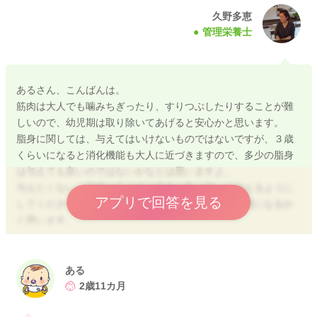
久野多恵
管理栄養士
あるさん、こんばんは。
筋肉は大人でも噛みちぎったり、すりつぶしたりすることが難
しいので、幼児期は取り除いてあげると安心かと思います。
脂身に関しては、与えてはいけないものではないですが、３歳
くらいになると消化機能も大人に近づきますので、多少の脂身
は与えても良いのではないかなとは思いますよ。
与えたくないご家庭は引き続き脂身を取り除いて与えるように
アプリで回答を見る
してください。 特に決まりはないのでご家庭の判断になるか
と思います。
ある
2022/3/7 20:09
2歳11カ月