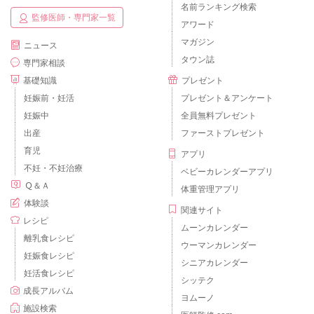
名前ランキング検索
監修医師・専門家一覧
アワード
マガジン
ニュース
タウン誌
専門家相談
基礎知識
プレゼント
妊娠前・妊活
プレゼント＆アンケート
妊娠中
全員無料プレゼント
出産
ファーストプレゼント
育児
アプリ
不妊・不妊治療
ベビーカレンダーアプリ
Ｑ＆Ａ
体重管理アプリ
体験談
関連サイト
レシピ
ムーンカレンダー
離乳食レシピ
ウーマンカレンダー
妊娠食レシピ
シニアカレンダー
妊活食レシピ
シッテク
成長アルバム
ヨムーノ
施設検索