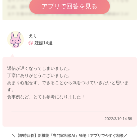
アプリで回答を見る
ため、尿中にも糖が出やすくなります。
また欠食や在宅勤務による活動量の減少により、血糖値が上が
りやすくなっていることも考えられます。
ただ、妊娠中に尿糖がでることは珍しいことではなく、主治医
えり
から妊娠糖尿病の診断もされていないのでしたら、今はまだそ
妊娠14週
こまで心配されなくても大丈夫かと思います。
お食事についても、医師から特に食事制限や体重制限などを言
返信が遅くなってしまいました。
われていないのであれば普通に食べていただいて問題ないと思
丁寧にありがとうございました。
いますが、
あまり心配せず、できることから気をつけていきたいと思いま
妊娠中はお腹の赤ちゃんの成長や母体のためにも、基本的には
す。
主食・主菜・副菜のそろったバランスの良い食事を1日3回規則
食事例など、とても参考になりました！
正しく食べて必要な栄養素をしっかりと摂りつつ、血糖値を乱
したり、急激な体重増加のリスクにつながる甘いものや脂っこ
いものの摂りすぎには気を付けていきましょう。
2022/3/10 14:59
欠食については食事時間が空けば空くほど次の食事の吸収が高
まり、食後血糖値が急激に上がる「血糖値スパイク」という現
＼【即時回答】新機能「専門家相談AI」登場！アプリで今すぐ相談／