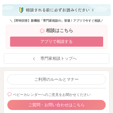
妊娠中のお食事の目安量については、厚生労働省の以下のパン
フレットも参考にしてください。
＼【即時回答】新機能「専門家相談AI」登場！アプリで今すぐ相談／
★妊産婦のための食事バランスガイド
相談はこちら
https://www.mhlw.go.jp/content/000788598.pdf
アプリで相談する
間食にはナッツやチーズ、するめなど糖質の少ない食品を選ん
だり、
あまり食欲がないときの朝食には、
専門家相談トップへ
野菜入りのサンドイッチ＋ゆで卵
納豆ご飯＋野菜の味噌汁
オートミール＋無糖ヨーグルト＋果物
ご利用のルールとマナー
飲み物には、牛乳・豆乳を加えたノンカフェインのカフェオレ
やミルクティー（甘味が欲しいときはラカントやパルスイート
などダイエット甘味料を加える）なども良いと思います。
ベビーカレンダーへのご意見をお聞かせください
色々と書きましたが、えりさんが無理なくできそうなことから
ご質問・お問い合わせはこちら
ぜひ実践してみてくださいね。