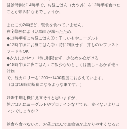
健診時刻が14時半で、お昼ごはん（カツ丼）を12時半頃食べた
ことが原因になるでしょうか。
またこの2年ほど、朝食を食べていません。
在宅勤務により活動量が減ったため、
◆11時半頃にお昼ごはん①：干しいもやヨーグルト
◆12時半頃にお昼ごはん②：特に制限せず、丼ものやファスト
フードもOK
◆夕方におやつ：特に制限せず、少なめを心がける
◆18時半頃に夜ごはん：ご飯少なめもしくは無し＋おかず他＋
汁物
で、総カロリーを1200〜1400程度におさえています。
（ほぼ16時間断食になるような形です。）
妊娠中期を機に見直そうと思いますが、
朝ごはんにヨーグルトやプロテインなどでも、食べないよりは
マシでしょうか？
朝食を食べないと、お昼ごはんで血糖値が上がりやすくなると