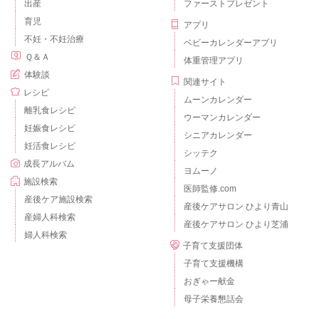
出産
ファーストプレゼント
育児
アプリ
不妊・不妊治療
ベビーカレンダーアプリ
Ｑ＆Ａ
体重管理アプリ
体験談
関連サイト
レシピ
ムーンカレンダー
離乳食レシピ
ウーマンカレンダー
妊娠食レシピ
シニアカレンダー
妊活食レシピ
シッテク
成長アルバム
ヨムーノ
施設検索
医師監修.com
産後ケア施設検索
産後ケアサロン ひより青山
産婦人科検索
産後ケアサロン ひより芝浦
婦人科検索
子育て支援団体
子育て支援機構
おぎゃー献金
母子栄養懇話会