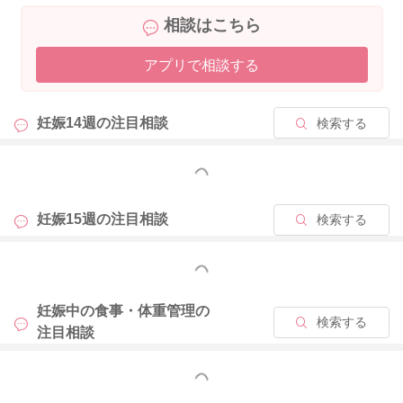
象が起こりやすくなるので、少量でも朝食をとることをおすす
相談はこちら
めします。
朝食にノンシュガーのヨーグルトやプロテインなら血糖値を上
アプリで相談する
げませんが、起き抜けの空腹時に砂糖が入っているものを摂る
ことも急激に血糖値を上げるので控えるようにしましょう。
妊娠14週の
注目相談
検索する
血糖値を下げるためにおすすめの食べ方は以下の通りです。こ
れらの食べ方は妊娠中の体重管理にも有効ですのでぜひお試し
もっと見る
くださいね。
・加糖飲料や砂糖などの単純糖質を多く含む食品は血糖値の急
妊娠15週の
注目相談
検索する
上昇を起こしやすくなるので、これらの摂取量を減らす
・毎食野菜（イモ類以外）を1皿分先に食べてから主菜や主食を
もっと見る
食べる
・２０分以上を目安にゆっくりよく噛んで食べる
妊娠中の食事・体重管理の
・主食を玄米や麦、雑穀米、全粒粉パンなど食物繊維を多く含
検索する
注目相談
む食品に代える
・甘いものは空腹時ではなく、食べるなら日中食後すぐのやタ
もっと見る
イミングに食べる
・食べすぎたら食後に軽く運動を行う