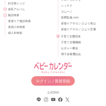
妊活食レシピ
シッテク
成長アルバム
ヨムーノ
施設検索
医師監修.com
産後ケア施設検索
産後ケアサロン ひより青山
産婦人科検索
産後ケアサロン ひより芝浦
婦人科検索
子育て支援団体
子育て支援機構
おぎゃー献金
母子栄養懇話会
ログイン／新規登録
公式SNS