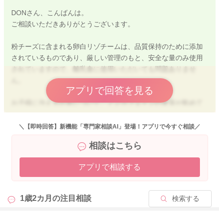
DONさん、こんばんは。
ご相談いただきありがとうございます。
粉チーズに含まれる卵白リゾチームは、品質保持のために添加
されているものであり、厳しい管理のもと、安全な量のみ使用
されていますので、離乳食に使用いただいても問題ありませ
ん。
アプリで回答を見る
お子様に与えるお茶について、ノンカフェインの麦茶が飲めて
いれば、その他のお茶をあえて飲ませることもないのかなとは
思います。 今後の生活においても麦茶が一番活躍すると思い
＼【即時回答】新機能「専門家相談AI」登場！アプリで今すぐ相談／
ますし、日常的に飲む機会が少ないルイボスティーやカフェイ
相談はこちら
ンの含まれるほうじ茶に慣れさせなくても良いように思います
よ。
アプリで相談する
麦茶が飲めなくてどうしてもその他のお茶を試したいというこ
とであれば、ルイボスティーや幼児用のほうじ茶や玄米茶、ト
1歳2カ月の
注目相談
検索する
ウモロコシ茶等をお勧めすることはありますが、今後も麦茶で
進めていただいて問題ないように思います。