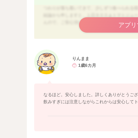
つわりが落ち着いてきて、少しずつ食べられる
結論から申しますと、１日９００ｇトマトジュー
んので、ご安心頂いて大丈夫です。
アプリ
ビタミンＡには主に2種類に分類され、過剰摂取
す。
トマトジュースなどに含まれるビタミンAは、
レバー・うなぎ・あん肝などは食べ過ぎるとビタ
りんまま
回焼き鳥串1本程度という目安があります。
1歳6カ月
トマトジュースや野菜類などの植物性のビタミン
くいですし、過剰分が体外に排出されるので、
ビタミンＡが不足すると、体の抵抗力が低下し
なるほど。安心しました。詳しくありがとうござい
スクが上がってしまいます。 動物性のレチノ
飲みすぎには注意しながらこれからは安心して
チーズや卵などを積極的に取り入れたり、βカロ
トマトジュースも適量取り入れるのはとても良
場合もありますので、飲みすぎには注意しまし
あるメーカーのトマトジュースのエネルギーは、９