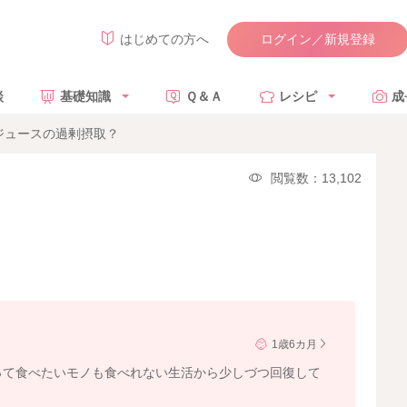
ログイン／新規登録
はじめての方へ
談
基礎知識
Ｑ＆Ａ
レシピ
成
ジュースの過剰摂取？
閲覧数：13,102
1歳6カ月
って食べたいモノも食べれない生活から少しづつ回復して
。