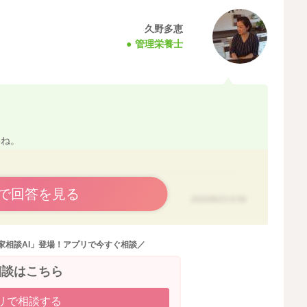
品もありますので、食事から得られる塩分を加えると、１
久野多恵
管理栄養士
ンA過剰は心配しなくても良いですが、エネルギーや塩分
ものを選び、１日１～２杯程度と決めて召し上がってみて
いね。
2020/8/22 11:13
で回答を見る
2020/8/23 6:56
家相談AI」登場！アプリで今すぐ相談／
相談はこちら
リで相談する