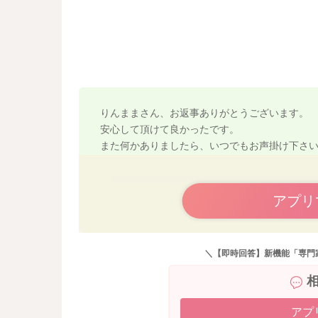
ている物は、９００ｇで５ｇを超えてしまう商
日の塩分量が超過してしまいます。
以上の事から、トマトジュースに含まれるビタミ
の摂りすぎに注意が必要なので、食塩不使用の
いはいかがでしょうか？
よろしくお願い致します。
りんままさん、お返事ありがとうございます。
安心して頂けて良かったです。
また何かありましたら、いつでもお声掛け下さ
アプリ
＼【即時回答】新機能「専門
アプ