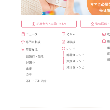
記事制作への取り組み
監修医師
ニュース
Ｑ＆Ａ
成
施
専門家相談
体験談
産
レシピ
基礎知識
産
離乳食レシピ
妊娠前・妊活
婦
妊娠食レシピ
妊娠中
妊活食レシピ
出産
育児
不妊・不妊治療