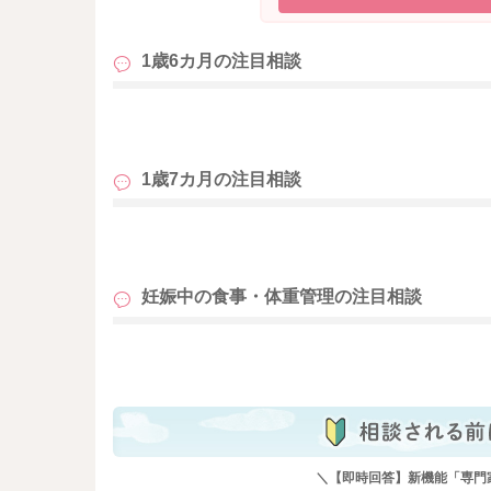
1歳6カ月の
注目相談
も
1歳7カ月の
注目相談
も
妊娠中の食事・体重管理の
注目相談
も
＼【即時回答】新機能「専門