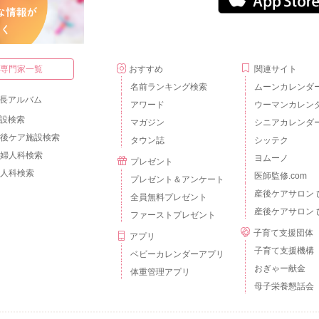
・専門家一覧
おすすめ
関連サイト
名前ランキング検索
ムーンカレンダ
長アルバム
アワード
ウーマンカレン
設検索
マガジン
シニアカレンダ
後ケア施設検索
タウン誌
シッテク
婦人科検索
ヨムーノ
プレゼント
人科検索
医師監修.com
プレゼント＆アンケート
産後ケアサロン 
全員無料プレゼント
産後ケアサロン 
ファーストプレゼント
子育て支援団体
アプリ
子育て支援機構
ベビーカレンダーアプリ
おぎゃー献金
体重管理アプリ
母子栄養懇話会