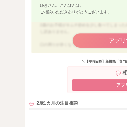
ゆきさん、こんばんは。
ご相談いただきありがとうございます。
2歳のお子様がキムチ炒めを少し食べてしまった
し訳ありません。
アプリ
口の周りが赤くなってしまった点については、
ね。その後皮膚の状態は回復しましたか？
治らないようでしたら医師にご相談くださいね
＼【即時回答】新機能「専門
お子様にとってキムチは刺激が強いものになり
がおかしくなる等、何か悪影響を及ぼす心配は
なるというお子様もいますので、今後の体調は
アプ
医師にご相談くださいね。
2歳1カ月の
注目相談
大人が美味しそうに食べているものを食べたく
手の届かないところに置いておきましょう。
も
どうぞお大事になさってくださいね。