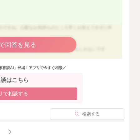
のですね。心配なお気持ちのところ早くお答えできずに申
で回答を見る
お子様にとっては刺激が強かったためかもしれないです
。
家相談AI」登場！アプリで今すぐ相談／
ます。 今回召し上がった量が少量とのことなので、味覚
相談はこちら
ないと思います。 ただ刺激が強いものを食べると下痢に
気を付けて観察していただき、気になる点がありましたら
リで相談する
なるのは自然なことなので、香辛料が多い物や辛い物等は
検索する
っと見る