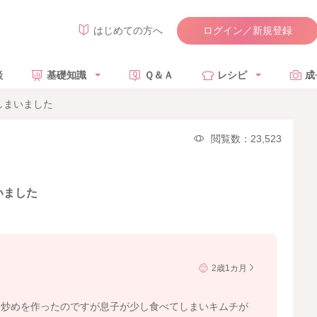
ログイン／新規登録
はじめての方へ
談
基礎知識
Ｑ＆Ａ
レシピ
成
しまいました
閲覧数：23,523
いました
2歳1カ月
チ炒めを作ったのですが息子が少し食べてしまいキムチが