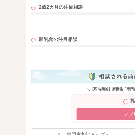
2歳2カ月の
注目相談
も
離乳食の
注目相談
も
＼【即時回答】新機能「専門
アプ
専門家相談トップへ