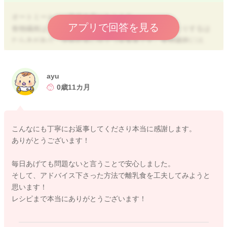
オートミールには整腸作用があります。
アプリで回答を見る
食物繊維は、便の量を増やしたり、善玉菌を増やしたりするは
たらきがあり、便秘対策に役立つ栄養素です。食物繊維には、
不溶性と水溶性、2種類がありますが、オートミールには、不溶
性と水溶性が腸の健康に理想的なバランスで含まれています。
このような作用があることからも、毎日の食事にオートミール
ayu
を使用するというのは悪いことではありませんので問題ないで
0歳11カ月
す。
ただ離乳食の目的としては、いろいろな味や食感、種類等を体
こんなにも丁寧にお返事してくださり本当に感謝します。
験し、食体験を増やしてあげることが推奨されています。 オ
ありがとうございます！
ートミールを移用すること自体は問題ないですが、メニューを
固定せずにいろいろな活用法で進めていただくとより良いと思
毎日あげても問題ないと言うことで安心しました。
いますよ。
そして、アドバイス下さった方法で離乳食を工夫してみようと
思います！
今後自我が芽生えて自己主張が伸びるじきになってくると、今
レシピまで本当にありがとうございます！
まで食べていたものを急に嫌がったり、好き嫌いが激しくなる
こともあります。フードジャグと言って頻度が多い食材に飽き
が来て急に食べなくなるというケースもあります。