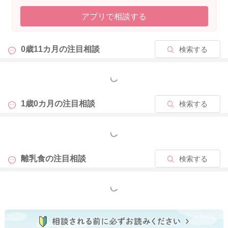
アプリで相談する
また、オートミールを使用したオリジナルレシピも参考にして
いただけたら幸いです。
0歳11カ月の
注目相談
検索する
【キュートなスイートポテト】
[材料] 3個分（4～5cmの型）
・さつまいも 75g
もっと見る
・オートミール 大さじ１
・牛乳 大さじ２
1歳0カ月の
注目相談
検索する
・バター 小さじ1/2
・卵黄 1/2個
もっと見る
・黒ごま(飾り用) 少々
１．さつまいもは乱切りにして耐熱容器に入れラップをし、電
離乳食の
注目相談
検索する
子レンジ600w・4分程度加熱し、熱いうちに潰す。
２．オートミールに牛乳を加えて、耐熱容器に入れラップを
もっと見る
し、600ｗ・30秒加熱し冷ましながらふやかす。
３．１に溶かしたバターと２．を加えて混ぜる。
４．食べやすい大きさに整える。 またはクッキー型でお好み
の形にする。