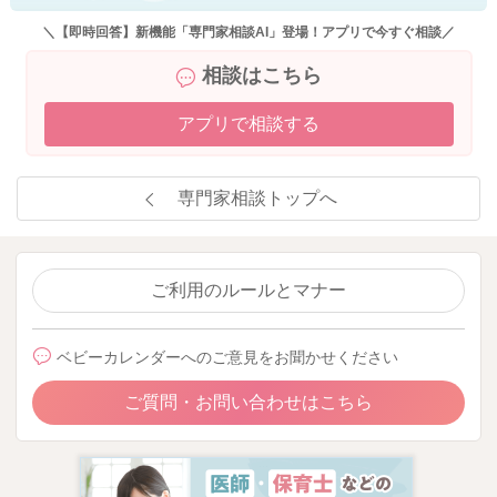
５．クッキングシートに成型したスイートポテトを並べて卵黄
＼【即時回答】新機能「専門家相談AI」登場！アプリで今すぐ相談／
を表面に塗り、黒ごまを飾る。
相談はこちら
６．オーブントースターで200℃5分程度焼き、表面に軽く焼き
色がついたら完成。
アプリで相談する
※牛乳を加える量を加減する事で固さの調節が可能。 しっか
りと咀嚼できるお子様は、さつまいもを粗く潰しても良い。オ
専門家相談トップへ
ートミールを加える事で、鉄分補給にも繋がる。また、不溶
性・水溶性の食物繊維がバランスよく摂取でき便秘対策にもな
る。
ご利用のルールとマナー
ベビーカレンダーへのご意見をお聞かせください
2022/2/1 10:21
ご質問・お問い合わせはこちら