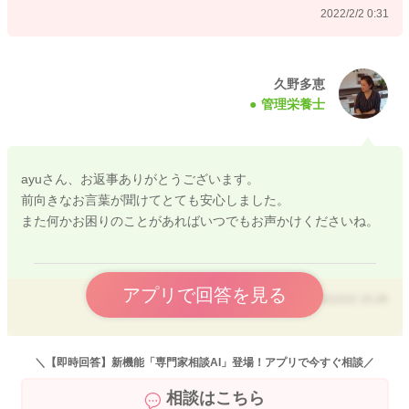
2022/2/2 0:31
そのような点も考慮していただくと、オートミール使用のメニ
ューを何点かレパートリーに入れておくと安心ですし、食体験
を増やし、食に対する楽しみも増えてくるのかなとかんじま
久野多恵
管理栄養士
す。
現在の頻度と量で快便が期待できている状況ですから、今の頻
度と量を維持していただいて良いと思いますよ。 栄養バラン
ayuさん、お返事ありがとうございます。
スという視点からも、1日1食程度にしておくと良いと思いま
前向きなお言葉が聞けてとても安心しました。
す。
また何かお困りのことがあればいつでもお声かけくださいね。
オートーミールを使用したレシピを添付しますので、よかった
ら参考になさってください。
アプリで回答を見る
2022/2/2 15:26
【離乳食のオートミールのレシピ・作り方】
https://baby-calendar.jp/baby-food-recipe/page1?q=%E3%82%
AA%E3%83%BC%E3%83%88%E3%83%9F%E3%83%BC%E
＼【即時回答】新機能「専門家相談AI」登場！アプリで今すぐ相談／
3%83%AB
相談はこちら