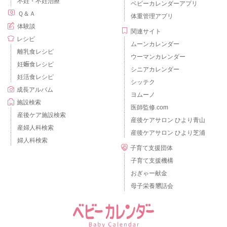
不妊・不妊治療
ベビーカレンダーアプリ
Ｑ＆Ａ
体重管理アプリ
体験談
関連サイト
レシピ
ムーンカレンダー
離乳食レシピ
ウーマンカレンダー
妊娠食レシピ
シニアカレンダー
妊活食レシピ
シッテク
成長アルバム
ヨムーノ
施設検索
医師監修.com
産後ケア施設検索
産後ケアサロン ひより青山
産婦人科検索
産後ケアサロン ひより芝浦
婦人科検索
子育て支援団体
子育て支援機構
おぎゃー献金
母子栄養懇話会