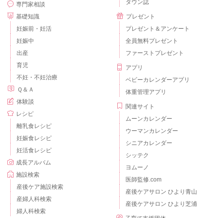
タウン誌
専門家相談
【子どもが偏食になる原因を解説！栄養の不足分はおやつでカ
基礎知識
プレゼント
バー！】
https://baby-calendar.jp/smilenews/detail/14916
妊娠前・妊活
プレゼント＆アンケート
妊娠中
全員無料プレゼント
【小食について、年代別に見直しポイントやアドバイスを紹
出産
ファーストプレゼント
介！】
育児
アプリ
https://baby-calendar.jp/smilenews/detail/14918
不妊・不妊治療
ベビーカレンダーアプリ
Ｑ＆Ａ
体重管理アプリ
体験談
関連サイト
偏食や食べむらの対処の基本は、「決して無理強いしない」
レシピ
「スプーンで食べさせるよりも、手づかみ食べを進める」「空
ムーンカレンダー
離乳食レシピ
腹をつくるためにだらだら食べをせずに、２０～３０分以内に
ウーマンカレンダー
妊娠食レシピ
終える」「気が散らないように食事環境を整える」「して欲し
シニアカレンダー
妊活食レシピ
いことをし始めたら褒め、して欲しくないことは注目しない」
シッテク
成長アルバム
です。
ヨムーノ
施設検索
医師監修.com
栄養補給、カルシウム補給、エネルギー補給も兼ねてフォロー
産後ケア施設検索
産後ケアサロン ひより青山
アップミルクを与えるのは良いと思いますよ。牛乳と併用して
産婦人科検索
産後ケアサロン ひより芝浦
も良いです。
婦人科検索