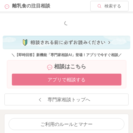
離乳食の
注目相談
検索する
食べるのか食べないのか、何から食べるのか、どのように食べ
るのか、どれから食べるのか、これらを決めるのは子供の役割
です。
もっと見る
手づかみ食べが出来るのであれば、凝視しない程度に見守って
あげましょう。 そして介助が必要な時は、「ママが手伝おう
か？」「食べられる？」などと声掛けして、サポートしてあげ
ると良いです。
＼【即時回答】新機能「専門家相談AI」登場！アプリで今すぐ相談／
食事を綺麗に食べられなくても大丈夫です。 手づかみで握り
相談はこちら
つぶしたり、投げ飛ばしたりという経験も貴重な食体験です
し、次はどのくらいの力加減で握ったらつぶれないかな？とい
アプリで相談する
う事を自分自身で体験して学んでいきます。 汚しながら、潰
しながら、投げ飛ばしたりしながら食材の特性を学んでいる学
習の時期だと考えると、少し楽になるかと思います。
専門家相談トップへ
親と子供の役割分担を決めて、ストレスが無いように進めてみ
て下さいね。
偏食外来のパンフレットに参考になる内容がかかれていますの
ご利用のルールとマナー
で、ご覧いただければと思います。