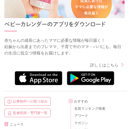
お人形に食べさせる真似をしたり、お母さんとお子さんで食べ
させ合いっこをするのも良いですね。
お子様の興味があるものは何かな？と考えつつ、何かテンショ
ンが上がる要素をとりいれながら進めていけると良いですね。
大人の食事からの取り分けをして同じものを食べられる喜びを
伝えてあげるものお勧めです。煮物や汁物、鍋物、蒸し料理な
赤ちゃんの成長にあったママに必要な情報が毎日届く！
妊娠から出産までのプレママ、子育て中のママ・パパにも、毎日
ど、大人のメニューを考える時に、子供に取り分けできるもの
の生活に役立つ情報をお届けします。
は何かな？と考えて進めていけると良いですね。
詳しくはこちら
この時期は間食の時間もお食事の一部をなるものを与えるのが
望ましいので、食事を切り上げて摂りきれなかった栄養を間食
の時間に補食として与える様に考えていけると良いですね。
間食として望ましいものは、おにぎり、ホットケーキ、蒸しパ
ン、スティックパン、コーンフレーク、ふかし芋、ヨーグル
ト、チーズ、果物などです。
記事制作への取り組み
おすすめ
名前ランキング検索
おやつの取り入れ方について、また、小食の対応について私が
監修医師・専門家一覧
アワード
監修した記事がありますので、参考にして頂けたら幸いです。
マガジン
ニュース