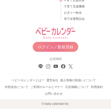
子育て支援団体
食事やおやつはお母さんとの触れ合いの時間となるようにおま
子育て支援機構
まごと感覚で進めていけると良いですね。
おぎゃー献金
まずは食事バランスにとらわれずに、楽しい雰囲気で進めると
母子栄養懇話会
いうことを考えて、食べられるものを中心に進めていきましょ
う。
ログイン／新規登録
2022/1/29 15:04
公式SNS
ベビーカレンダーとは？
運営会社
個人情報の取扱いについて
外部送信について
ご利用のルールとマナー
広告掲載について
利用規約
お問い合わせ
© baby calendar Inc.