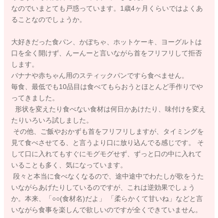
なのでいまとても戸惑っています。1歳4ヶ月くらいではよくあ
ることなのでしょうか。
大好きだった食パン、かぼちゃ、ホットケーキ、ヨーグルトは
口を全く開けず、んーんーと言いながら首をフリフリして拒否
します。
バナナや赤ちゃん用のスティックパンですら食べません。
毎食、最低でも10品目は食べてもらおうとほとんど手作りでや
ってきました。
形状を変えたり食べない食材は何日かあけたり、味付けを変え
たりいろいろ試しました。
その他、ご飯やおかずも首をフリフリしますが、タイミングを
見て食べさせてる、と言うより口に放り込んでる感じです。 そ
して口に入れてもすぐにモグモグせず、ずっと口の中に入れて
いることも多く、気になっています。
段々と本当に食べなくなるので、途中途中でわたしが歌をうた
いながらあげたりしているのですが、これは逆効果でしょう
か。本来、「○○(食材名)だよ」 「柔らかくて甘いね」などと言
いながら食事を楽しんで欲しいのですが全くできていません。