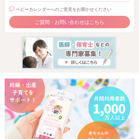
ベビーカレンダーへのご意見をお聞かせください
⓪神奈川県立こども医療センター偏食外来パンフレット０
心の準備編「どうしてたべてくれないの？」
ご質問・お問い合わせはこちら
http://www.kanagawa-syounihokenkyoukai.jp/images_mt/hensh
okupump0read.pdf
また、食事の際に何か楽しい要素を取り入れて頂くと、だんだ
んと食事にも興味が出てくるのかなと思います。 好きなパン
をクッキー型で一緒にくり抜いて、そこにツナやチーズや卵な
どを挟んで、一緒におままごと感覚で調理過程を手伝ってもら
うという方法もお勧めです。 そのような楽しい経験の積み重
ねが、その他の食材も食べてみようかな？と思えるきかっけ作
りにもなりますよ。
野菜スープに入れる野菜も可愛い形にくり抜いたり、一緒にフ
リフリおにぎりを作ったり、パンにヨーグルトなどを塗ってく
るくるサンドイッチを作ったり、お子様ができそうな事を一緒
にやってみるというのもポイントとなります。