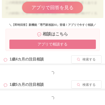
この時期突然食べなくなるということは実はとても良くありま
アプリで回答を見る
す。
この時期になると自我が芽生え始めて、自己主張が伸びてくる
時期なので、その影響が食事にも現れてきてしまいます。 栄
養バランスよく食べて欲しいと思っていても、なかなか難しい
＼【即時回答】新機能「専門家相談AI」登場！アプリで今すぐ相談／
のがこの頃のお食事です。
相談はこちら
今まで食べていたものをある日から突然食べなくなったり、特
アプリで相談する
定のものばかり欲しがったり、遊びに夢中で椅子に座らなかっ
た理という行動もこの時期には良く見られます。 その中で
も、好きなものを見つけてあげられていて、色々試行錯誤して
1歳4カ月の
注目相談
検索する
頑張っていますね。
これらの自我の芽生えはお子様の健やかな成長の証でもありま
すので、上手く付き合っていけると良いですね。
もっと見る
この時期は食べさせられる事を極端に嫌う時期でもありますの
1歳5カ月の
注目相談
検索する
で、食事の役割分担を決めて、食事はお子様主導で進めると、
双方にとってストレスフリーになります。
もっと見る
食事のメニューを決めて、食事を作って、お子様の目の前に出
してあげる。ここまでが大人の役割です。